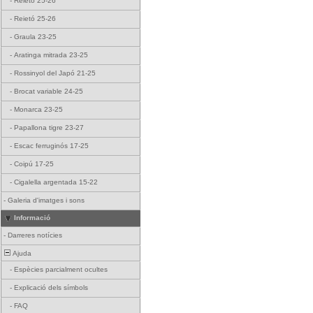
-
Reietó 25-26
-
Reietó 25-26
-
Graula 23-25
-
Aratinga mitrada 23-25
-
Rossinyol del Japó 21-25
-
Brocat variable 24-25
-
Monarca 23-25
-
Papallona tigre 23-27
-
Escac ferruginós 17-25
-
Coipú 17-25
-
Cigalella argentada 15-22
-
Galeria d'imatges i sons
Informació
-
Darreres notícies
Ajuda
-
Espècies parcialment ocultes
-
Explicació dels símbols
-
FAQ