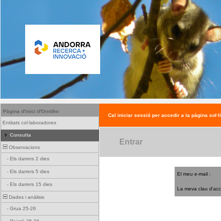
Pàgina d'inici d'Ornitho
Cal iniciar sessió per accedir a la pàgina sol·l
Entitats col·laboradores
Consulta
Entrar
Observacions
-
Els darrers 2 dies
-
Els darrers 5 dies
El meu e-mail :
-
Els darrers 15 dies
La meva clau d'acc
Dades i anàlisis
-
Grua 25-26