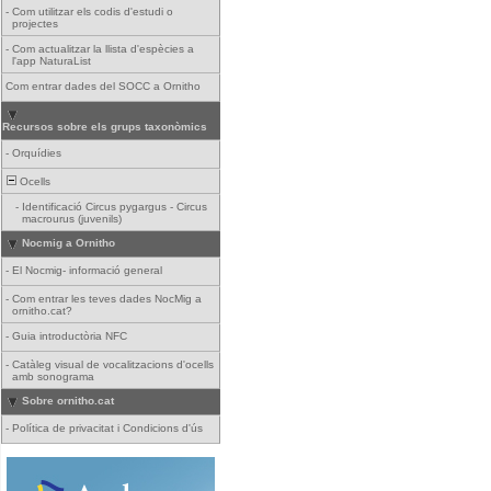
-
Com utilitzar els codis d'estudi o
projectes
-
Com actualitzar la llista d'espècies a
l'app NaturaList
Com entrar dades del SOCC a Ornitho
Recursos sobre els grups taxonòmics
-
Orquídies
Ocells
-
Identificació Circus pygargus - Circus
macrourus (juvenils)
Nocmig a Ornitho
-
El Nocmig- informació general
-
Com entrar les teves dades NocMig a
ornitho.cat?
-
Guia introductòria NFC
-
Catàleg visual de vocalitzacions d'ocells
amb sonograma
Sobre ornitho.cat
-
Política de privacitat i Condicions d'ús