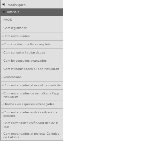
Estadístiques
Tutorials
-
FAQS
-
Com registrar-se
-
Com entrar dades
-
Com introduir una llista completa
-
Com consultar i editar dades
-
Com fer consultes avançades
-
Com introduir dades a l'app NaturaList
-
Verificacions
-
Com entrar dades al mòdul de mortalitat
-
Com entrar dades de mortalitat a l'app
NaturaList
-
Ornitho i les espècies amenaçades
-
Com entrar dades amb localitzacions
precises
-
Com entrar llistes estàndard des de la
app
-
Com entrar dades al projecte Colònies
de Falciots