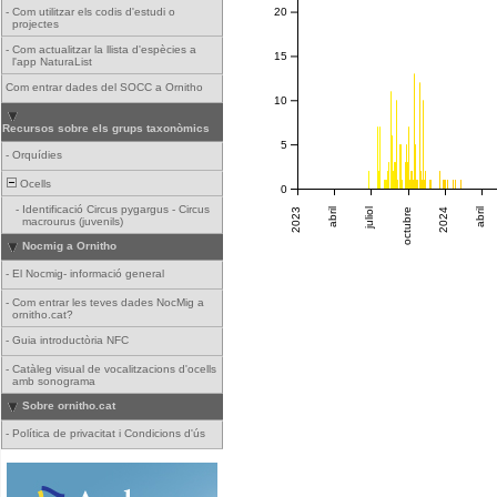
-
Com utilitzar els codis d'estudi o
20
projectes
-
Com actualitzar la llista d'espècies a
15
l'app NaturaList
Com entrar dades del SOCC a Ornitho
10
Recursos sobre els grups taxonòmics
5
-
Orquídies
Ocells
0
-
Identificació Circus pygargus - Circus
2023
abril
juliol
octubre
2024
abril
macrourus (juvenils)
Nocmig a Ornitho
-
El Nocmig- informació general
-
Com entrar les teves dades NocMig a
ornitho.cat?
-
Guia introductòria NFC
-
Catàleg visual de vocalitzacions d'ocells
amb sonograma
Sobre ornitho.cat
-
Política de privacitat i Condicions d'ús