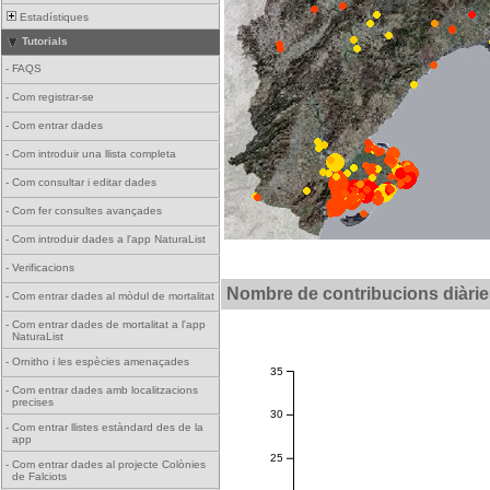
Estadístiques
Tutorials
-
FAQS
-
Com registrar-se
-
Com entrar dades
-
Com introduir una llista completa
-
Com consultar i editar dades
-
Com fer consultes avançades
-
Com introduir dades a l'app NaturaList
-
Verificacions
Nombre de contribucions diàrie
-
Com entrar dades al mòdul de mortalitat
-
Com entrar dades de mortalitat a l'app
NaturaList
-
Ornitho i les espècies amenaçades
35
-
Com entrar dades amb localitzacions
precises
30
-
Com entrar llistes estàndard des de la
app
25
-
Com entrar dades al projecte Colònies
de Falciots