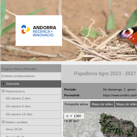
Pàgina d'inici d'Ornitho
Papallona tigre 2023 - 2027
Entitats col·laboradores
Consulta
Període
:
De diumenge, 1. gener
Observacions
Permalink
:
-
Els darrers 2 dies
Fotografia aèrea
Mapa de relleu
Mapa de relle
-
Els darrers 5 dies
-
Els darrers 15 dies
Dades i anàlisis
-
Grua 25-26