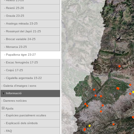
-
Reietó 25-26
-
Reietó 25-26
-
Graula 23-25
-
Aratinga mitrada 23-25
-
Rossinyol del Japó 21-25
-
Brocat variable 24-25
-
Monarca 23-25
-
Papallona tigre 23-27
-
Escac ferruginós 17-25
-
Coipú 17-25
-
Cigalella argentada 15-22
-
Galeria d'imatges i sons
Informació
-
Darreres notícies
Ajuda
-
Espècies parcialment ocultes
-
Explicació dels símbols
-
FAQ