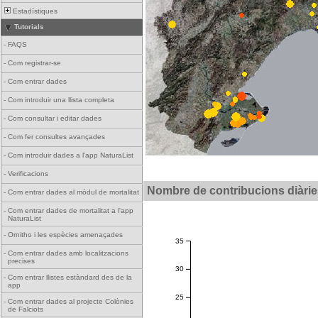
Estadístiques
Tutorials
-
FAQS
-
Com registrar-se
-
Com entrar dades
-
Com introduir una llista completa
-
Com consultar i editar dades
-
Com fer consultes avançades
-
Com introduir dades a l'app NaturaList
-
Verificacions
Nombre de contribucions diàrie
-
Com entrar dades al mòdul de mortalitat
-
Com entrar dades de mortalitat a l'app
NaturaList
-
Ornitho i les espècies amenaçades
35
-
Com entrar dades amb localitzacions
precises
30
-
Com entrar llistes estàndard des de la
app
25
-
Com entrar dades al projecte Colònies
de Falciots