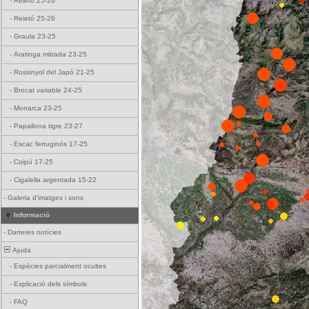
-
Reietó 25-26
-
Reietó 25-26
-
Graula 23-25
-
Aratinga mitrada 23-25
-
Rossinyol del Japó 21-25
-
Brocat variable 24-25
-
Monarca 23-25
-
Papallona tigre 23-27
-
Escac ferruginós 17-25
-
Coipú 17-25
-
Cigalella argentada 15-22
-
Galeria d'imatges i sons
Informació
-
Darreres notícies
Ajuda
-
Espècies parcialment ocultes
-
Explicació dels símbols
-
FAQ