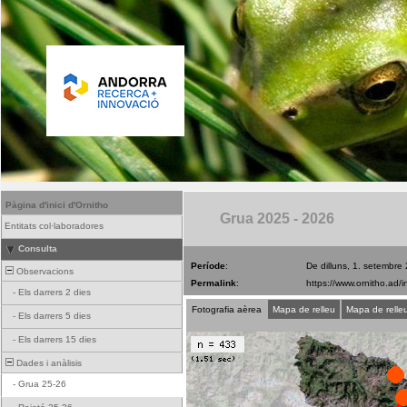
Pàgina d'inici d'Ornitho
Grua 2025 - 2026
Entitats col·laboradores
Consulta
Període
:
De dilluns, 1. setembre
Observacions
Permalink
:
-
Els darrers 2 dies
Fotografia aèrea
Mapa de relleu
Mapa de relle
-
Els darrers 5 dies
-
Els darrers 15 dies
Dades i anàlisis
-
Grua 25-26