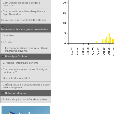
-
Com utilitzar els codis d'estudi o
20
projectes
-
Com actualitzar la llista d'espècies a
15
l'app NaturaList
Com entrar dades del SOCC a Ornitho
10
Recursos sobre els grups taxonòmics
5
-
Orquídies
Ocells
0
-
Identificació Circus pygargus - Circus
Set 07
Set 14
Set 21
Set 28
Oct 05
Oct 12
Oct 19
Oct 26
Nov
macrourus (juvenils)
Nocmig a Ornitho
-
El Nocmig- informació general
-
Com entrar les teves dades NocMig a
ornitho.cat?
-
Guia introductòria NFC
-
Catàleg visual de vocalitzacions d'ocells
amb sonograma
Sobre ornitho.cat
-
Política de privacitat i Condicions d'ús