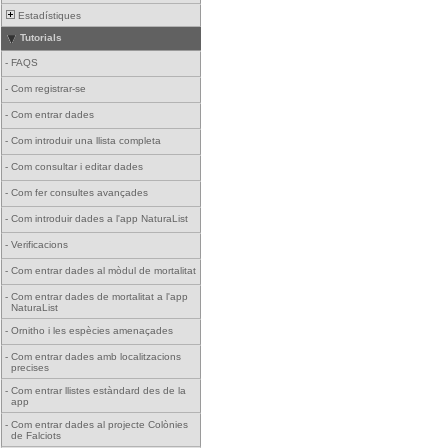
Estadístiques
Tutorials
-
FAQS
-
Com registrar-se
-
Com entrar dades
-
Com introduir una llista completa
-
Com consultar i editar dades
-
Com fer consultes avançades
-
Com introduir dades a l'app NaturaList
-
Verificacions
-
Com entrar dades al mòdul de mortalitat
-
Com entrar dades de mortalitat a l'app
NaturaList
-
Ornitho i les espècies amenaçades
-
Com entrar dades amb localitzacions
precises
-
Com entrar llistes estàndard des de la
app
-
Com entrar dades al projecte Colònies
de Falciots