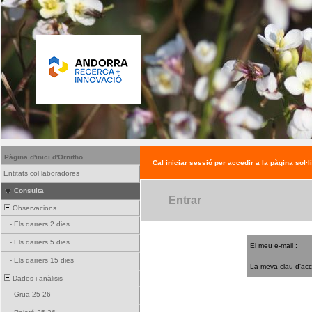
Pàgina d'inici d'Ornitho
Cal iniciar sessió per accedir a la pàgina sol·l
Entitats col·laboradores
Consulta
Entrar
Observacions
-
Els darrers 2 dies
-
Els darrers 5 dies
El meu e-mail :
-
Els darrers 15 dies
La meva clau d'acc
Dades i anàlisis
-
Grua 25-26