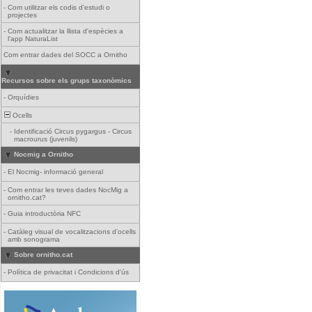
-
Com utilitzar els codis d'estudi o
projectes
-
Com actualitzar la llista d'espècies a
l'app NaturaList
Com entrar dades del SOCC a Ornitho
Recursos sobre els grups taxonòmics
-
Orquídies
Ocells
-
Identificació Circus pygargus - Circus
macrourus (juvenils)
Nocmig a Ornitho
-
El Nocmig- informació general
-
Com entrar les teves dades NocMig a
ornitho.cat?
-
Guia introductòria NFC
-
Catàleg visual de vocalitzacions d'ocells
amb sonograma
Sobre ornitho.cat
-
Política de privacitat i Condicions d'ús