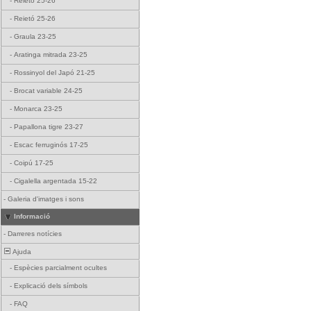
-
Reietó 25-26
-
Reietó 25-26
-
Graula 23-25
-
Aratinga mitrada 23-25
-
Rossinyol del Japó 21-25
-
Brocat variable 24-25
-
Monarca 23-25
-
Papallona tigre 23-27
-
Escac ferruginós 17-25
-
Coipú 17-25
-
Cigalella argentada 15-22
-
Galeria d'imatges i sons
Informació
-
Darreres notícies
Ajuda
-
Espècies parcialment ocultes
-
Explicació dels símbols
-
FAQ