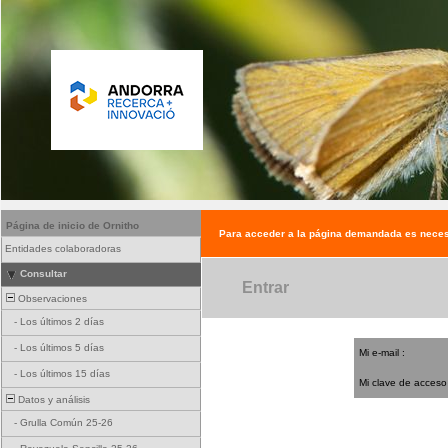
Página de inicio de Ornitho
Para acceder a la página demandada es neces
Entidades colaboradoras
Consultar
Entrar
Observaciones
-
Los últimos 2 días
-
Los últimos 5 días
Mi e-mail :
-
Los últimos 15 días
Mi clave de acceso
Datos y análisis
-
Grulla Común 25-26