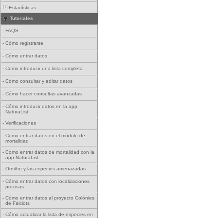
Estadísticas
Tutoriales
-
FAQS
-
Cómo registrarse
-
Cómo entrar datos
-
Como introducir una lista completa
-
Cómo consultar y editar datos
-
Cómo hacer consultas avanzadas
-
Cómo introducir datos en la app
NaturaList
-
Verificaciones
-
Como entrar datos en el módulo de
mortalidad
-
Como entrar datos de mortalidad con la
app NaturaList
-
Ornitho y las especies amenazadas
-
Cómo entrar datos con localizaciones
precisas
-
Cómo entrar datos al proyecto Colònies
de Falciots
-
Cómo actualizar la lista de especies en