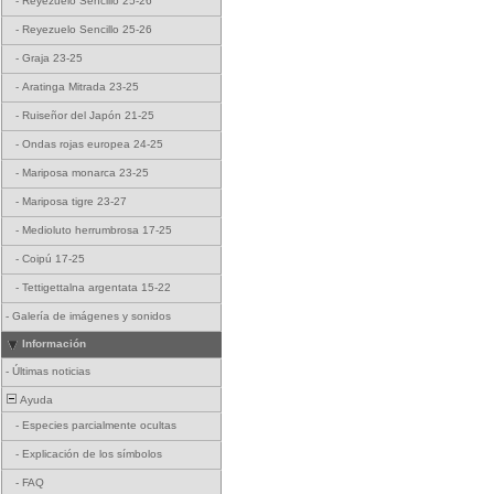
-
Reyezuelo Sencillo 25-26
-
Reyezuelo Sencillo 25-26
-
Graja 23-25
-
Aratinga Mitrada 23-25
-
Ruiseñor del Japón 21-25
-
Ondas rojas europea 24-25
-
Mariposa monarca 23-25
-
Mariposa tigre 23-27
-
Medioluto herrumbrosa 17-25
-
Coipú 17-25
-
Tettigettalna argentata 15-22
-
Galería de imágenes y sonidos
Información
-
Últimas noticias
Ayuda
-
Especies parcialmente ocultas
-
Explicación de los símbolos
-
FAQ