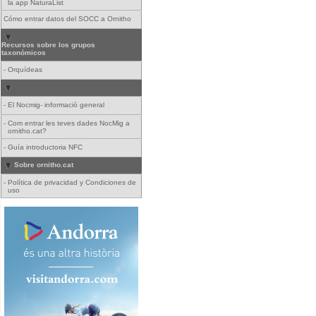
la app NaturaList
Cómo entrar datos del SOCC a Ornitho
Recursos sobre los grupos
taxonómicos
-
Orquídeas
-
El Nocmig- informació general
-
Com entrar les teves dades NocMig a
ornitho.cat?
-
Guía introductoria NFC
Sobre ornitho.cat
-
Política de privacidad y Condiciones de
uso