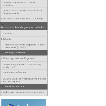
-
Com utilitzar els codis d'estudi o
projectes
-
Com actualitzar la llista d'espècies a
l'app NaturaList
Com entrar dades del SOCC a Ornitho
Recursos sobre els grups taxonòmics
-
Orquídies
Ocells
-
Identificació Circus pygargus - Circus
macrourus (juvenils)
Nocmig a Ornitho
-
El Nocmig- informació general
-
Com entrar les teves dades NocMig a
ornitho.cat?
-
Guia introductòria NFC
-
Catàleg visual de vocalitzacions d'ocells
amb sonograma
Sobre ornitho.cat
-
Política de privacitat i Condicions d'ús