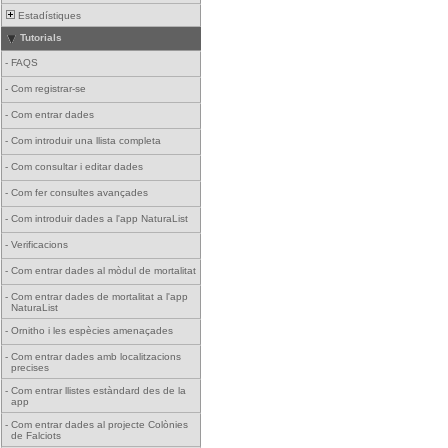
Estadístiques
Tutorials
-
FAQS
-
Com registrar-se
-
Com entrar dades
-
Com introduir una llista completa
-
Com consultar i editar dades
-
Com fer consultes avançades
-
Com introduir dades a l'app NaturaList
-
Verificacions
-
Com entrar dades al mòdul de mortalitat
-
Com entrar dades de mortalitat a l'app
NaturaList
-
Ornitho i les espècies amenaçades
-
Com entrar dades amb localitzacions
precises
-
Com entrar llistes estàndard des de la
app
-
Com entrar dades al projecte Colònies
de Falciots