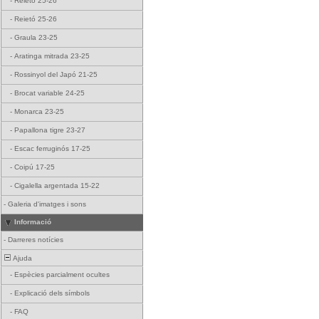
-
Reietó 25-26
-
Reietó 25-26
-
Graula 23-25
-
Aratinga mitrada 23-25
-
Rossinyol del Japó 21-25
-
Brocat variable 24-25
-
Monarca 23-25
-
Papallona tigre 23-27
-
Escac ferruginós 17-25
-
Coipú 17-25
-
Cigalella argentada 15-22
-
Galeria d'imatges i sons
Informació
-
Darreres notícies
Ajuda
-
Espècies parcialment ocultes
-
Explicació dels símbols
-
FAQ