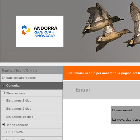
Pàgina d'inici d'Ornitho
Cal iniciar sessió per accedir a la pàgina sol·l
Entitats col·laboradores
Consulta
Entrar
Observacions
-
Els darrers 2 dies
-
Els darrers 5 dies
El meu e-mail :
-
Els darrers 15 dies
La meva clau d'acc
Dades i anàlisis
-
Grua 25-26