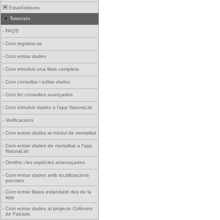
Estadístiques
Tutorials
-
FAQS
-
Com registrar-se
-
Com entrar dades
-
Com introduir una llista completa
-
Com consultar i editar dades
-
Com fer consultes avançades
-
Com introduir dades a l'app NaturaList
-
Verificacions
-
Com entrar dades al mòdul de mortalitat
-
Com entrar dades de mortalitat a l'app
NaturaList
-
Ornitho i les espècies amenaçades
-
Com entrar dades amb localitzacions
precises
-
Com entrar llistes estàndard des de la
app
-
Com entrar dades al projecte Colònies
de Falciots