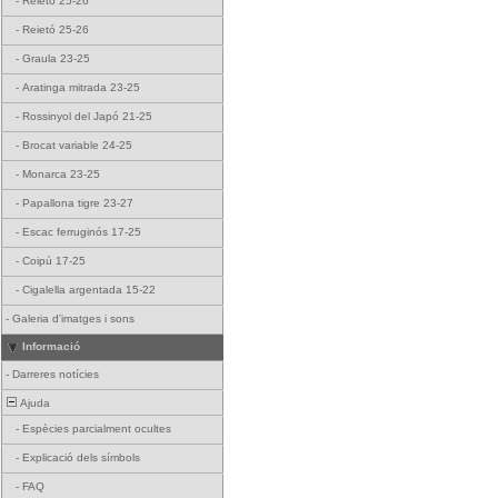
-
Reietó 25-26
-
Reietó 25-26
-
Graula 23-25
-
Aratinga mitrada 23-25
-
Rossinyol del Japó 21-25
-
Brocat variable 24-25
-
Monarca 23-25
-
Papallona tigre 23-27
-
Escac ferruginós 17-25
-
Coipú 17-25
-
Cigalella argentada 15-22
-
Galeria d'imatges i sons
Informació
-
Darreres notícies
Ajuda
-
Espècies parcialment ocultes
-
Explicació dels símbols
-
FAQ