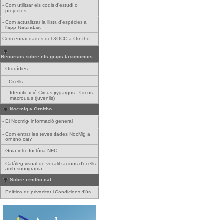
-
Com utilitzar els codis d'estudi o
projectes
-
Com actualitzar la llista d'espècies a
l'app NaturaList
Com entrar dades del SOCC a Ornitho
Recursos sobre els grups taxonòmics
-
Orquídies
Ocells
-
Identificació Circus pygargus - Circus
macrourus (juvenils)
Nocmig a Ornitho
-
El Nocmig- informació general
-
Com entrar les teves dades NocMig a
ornitho.cat?
-
Guia introductòria NFC
-
Catàleg visual de vocalitzacions d'ocells
amb sonograma
Sobre ornitho.cat
-
Política de privacitat i Condicions d'ús