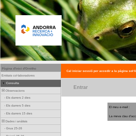
Pàgina d'inici d'Ornitho
Cal iniciar sessió per accedir a la pàgina sol·l
Entitats col·laboradores
Consulta
Entrar
Observacions
-
Els darrers 2 dies
-
Els darrers 5 dies
El meu e-mail :
-
Els darrers 15 dies
La meva clau d'acc
Dades i anàlisis
-
Grua 25-26