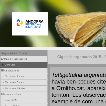
Pàgina d'inici d'Ornitho
Cigalella argentada 2015 - 
Entitats col·laboradores
Consulta
Observacions
Tettigettalna argenta
-
Els darrers 2 dies
havia ben poques cite
-
Els darrers 5 dies
a
Ornith
o.cat
, aparei
-
Els darrers 15 dies
territori. Les observa
Dades i anàlisis
exemple de com una 
-
Grua 25-26