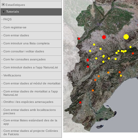
Estadístiques
Tutorials
-
FAQS
-
Com registrar-se
-
Com entrar dades
-
Com introduir una llista completa
-
Com consultar i editar dades
-
Com fer consultes avançades
-
Com introduir dades a l'app NaturaList
-
Verificacions
-
Com entrar dades al mòdul de mortalitat
-
Com entrar dades de mortalitat a l'app
NaturaList
-
Ornitho i les espècies amenaçades
-
Com entrar dades amb localitzacions
precises
-
Com entrar llistes estàndard des de la
app
-
Com entrar dades al projecte Colònies
de Falciots