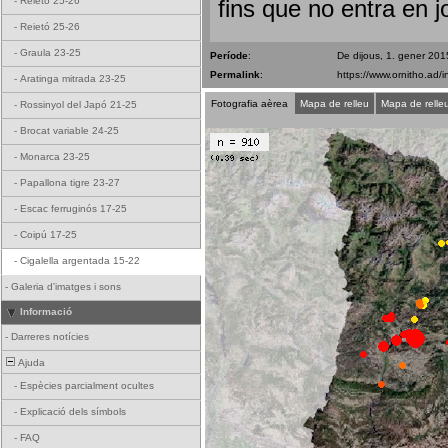
-
Reietó 25-26
fins que no entra en j
-
Reietó 25-26
-
Graula 23-25
Període
:
De dijous, 1. gener 20
Permalink
:
-
Aratinga mitrada 23-25
Fotografia aèrea
Mapa de relleu
Mapa de relle
-
Rossinyol del Japó 21-25
-
Brocat variable 24-25
-
Monarca 23-25
-
Papallona tigre 23-27
-
Escac ferruginós 17-25
-
Coipú 17-25
-
Cigalella argentada 15-22
-
Galeria d'imatges i sons
Informació
-
Darreres notícies
Ajuda
-
Espècies parcialment ocultes
-
Explicació dels símbols
-
FAQ