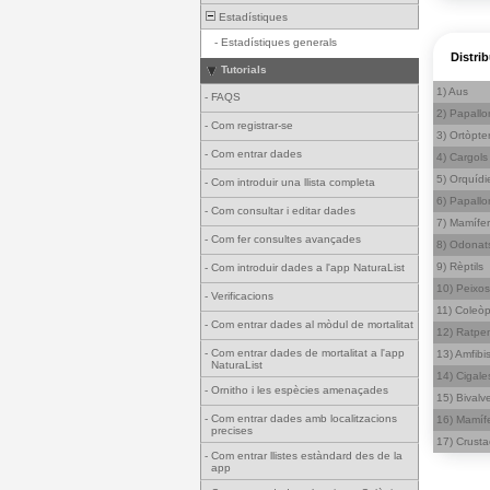
Estadístiques
-
Estadístiques generals
Distri
Tutorials
1) Aus
-
FAQS
2) Papallo
-
Com registrar-se
3) Ortòpte
-
Com entrar dades
4) Cargols
5) Orquídi
-
Com introduir una llista completa
6) Papallo
-
Com consultar i editar dades
7) Mamífer
-
Com fer consultes avançades
8) Odonat
9) Rèptils
-
Com introduir dades a l'app NaturaList
10) Peixos
-
Verificacions
11) Coleòp
-
Com entrar dades al mòdul de mortalitat
12) Ratpe
-
Com entrar dades de mortalitat a l'app
13) Amfibi
NaturaList
14) Cigale
-
Ornitho i les espècies amenaçades
15) Bivalv
-
Com entrar dades amb localitzacions
16) Mamífe
precises
17) Crusta
-
Com entrar llistes estàndard des de la
app