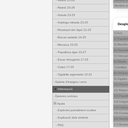
-
Reietó 25-26
Nombre tot
-
Reietó 25-26
-
Graula 23-25
-
Aratinga mitrada 23-25
Desglo
-
Rossinyol del Japó 21-25
1) Aus
-
Brocat variable 24-25
2) Papallo
3) Mamífer
-
Monarca 23-25
4) Orquídi
-
Papallona tigre 23-27
5) Odonat
-
Escac ferruginós 17-25
6) Rèptils
-
Coipú 17-25
7) Amfibis
8) Ortòpte
-
Cigalella argentada 15-22
9) Cigales
-
Galeria d'imatges i sons
10) Peixos
Informació
11) Ratpe
12) Papal
-
Darreres notícies
13) Cargol
Ajuda
14) Coleòp
-
Espècies parcialment ocultes
15) Crusta
-
Explicació dels símbols
16) Mamífe
17) Bivalv
-
FAQ