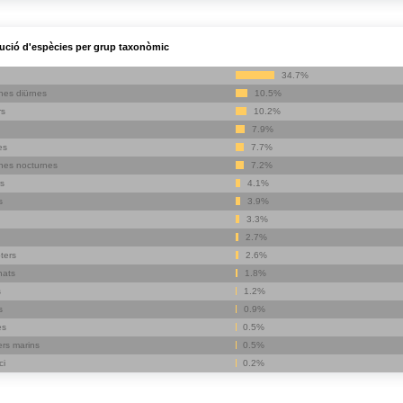
bució d'espècies per grup taxonòmic
34.7%
nes diürnes
10.5%
rs
10.2%
7.9%
es
7.7%
nes nocturnes
7.2%
s
4.1%
s
3.9%
3.3%
2.7%
ters
2.6%
nats
1.8%
s
1.2%
s
0.9%
es
0.5%
rs marins
0.5%
ci
0.2%