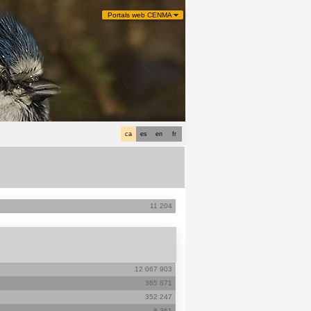
Portals web CENMA
ca
es
en
fr
11 204
12 067 903
365 871
352 247
8 361