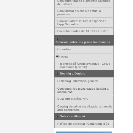
-
Com entrar dades al projecte Colònies
de Falciots
-
Com utilitzar els codis d'estudi o
projectes
-
Com actualitzar la llista d'espècies a
l'app NaturaList
Com entrar dades del SOCC a Ornitho
Recursos sobre els grups taxonòmics
-
Orquídies
Ocells
-
Identificació Circus pygargus - Circus
macrourus (juvenils)
Nocmig a Ornitho
-
El Nocmig- informació general
-
Com entrar les teves dades NocMig a
ornitho.cat?
-
Guia introductòria NFC
-
Catàleg visual de vocalitzacions d'ocells
amb sonograma
Sobre ornitho.cat
-
Política de privacitat i Condicions d'ús