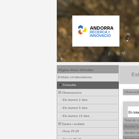
Pàgina d'inici d'Ornitho
Est
Entitats col·laboradores
Consulta
Observador
Observacions
-
Els darrers 2 dies
-
Els darrers 5 dies
En tota
-
Els darrers 15 dies
Total de c
Dades i anàlisis
Nombre tot
-
Grua 25-26
Nombre de 
Nombre mà