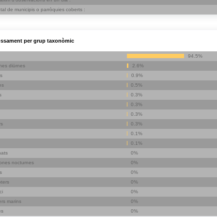
al de municipis o parròquies coberts :
ssament per grup taxonòmic
94.5%
nes diürnes
2.6%
s
0.9%
es
0.5%
s
0.3%
0.3%
0.3%
rs
0.3%
0.1%
0.1%
nats
0%
lones nocturnes
0%
s
0%
ters
0%
ci
0%
rs marins
0%
es
0%