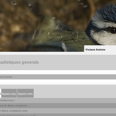
Visitant Anònim
adístiques generals
s inscrits :
l
Aquest any
Aquest mes
ontribucions :
al de llistes completes :
llistes completes total :
xim d'observacions en un dia :