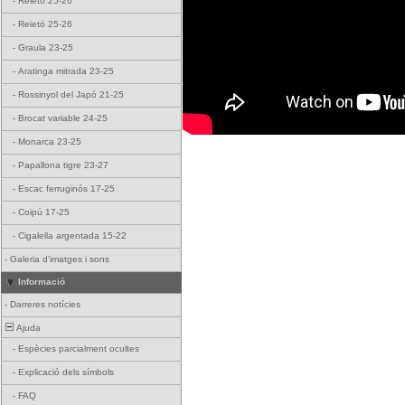
-
Reietó 25-26
-
Reietó 25-26
-
Graula 23-25
-
Aratinga mitrada 23-25
-
Rossinyol del Japó 21-25
-
Brocat variable 24-25
-
Monarca 23-25
-
Papallona tigre 23-27
-
Escac ferruginós 17-25
-
Coipú 17-25
-
Cigalella argentada 15-22
-
Galeria d'imatges i sons
Informació
-
Darreres notícies
Ajuda
-
Espècies parcialment ocultes
-
Explicació dels símbols
-
FAQ