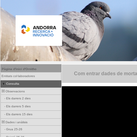
Pàgina d'inici d'Ornitho
Com entrar dades de mortali
Entitats col·laboradores
Consulta
Observacions
-
Els darrers 2 dies
-
Els darrers 5 dies
-
Els darrers 15 dies
Dades i anàlisis
-
Grua 25-26