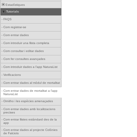
Estadístiques
Tutorials
-
FAQS
-
Com registrar-se
-
Com entrar dades
-
Com introduir una llista completa
-
Com consultar i editar dades
-
Com fer consultes avançades
-
Com introduir dades a l'app NaturaList
-
Verificacions
-
Com entrar dades al mòdul de mortalitat
-
Com entrar dades de mortalitat a l'app
NaturaList
-
Ornitho i les espècies amenaçades
-
Com entrar dades amb localitzacions
precises
-
Com entrar llistes estàndard des de la
app
-
Com entrar dades al projecte Colònies
de Falciots