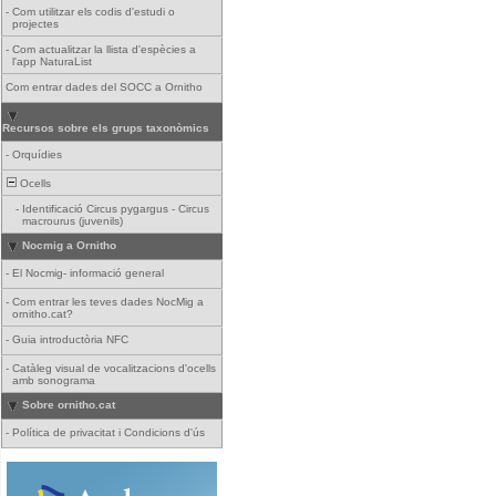
-
Com utilitzar els codis d'estudi o
projectes
-
Com actualitzar la llista d'espècies a
l'app NaturaList
Com entrar dades del SOCC a Ornitho
Recursos sobre els grups taxonòmics
-
Orquídies
Ocells
-
Identificació Circus pygargus - Circus
macrourus (juvenils)
Nocmig a Ornitho
-
El Nocmig- informació general
-
Com entrar les teves dades NocMig a
ornitho.cat?
-
Guia introductòria NFC
-
Catàleg visual de vocalitzacions d'ocells
amb sonograma
Sobre ornitho.cat
-
Política de privacitat i Condicions d'ús