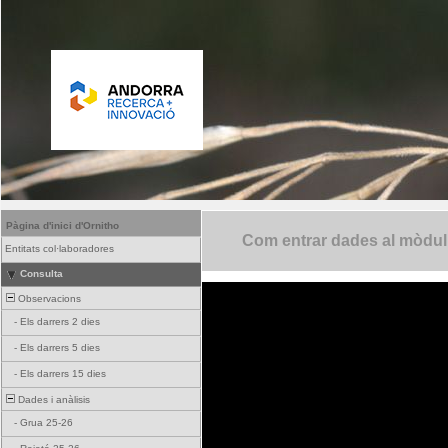
Pàgina d'inici d'Ornitho
Com entrar dades al mòdul 
Entitats col·laboradores
Consulta
Observacions
-
Els darrers 2 dies
-
Els darrers 5 dies
-
Els darrers 15 dies
Dades i anàlisis
-
Grua 25-26