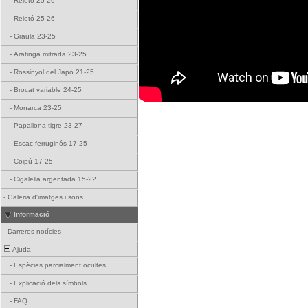
-
Reietó 25-26
-
Reietó 25-26
-
Graula 23-25
-
Aratinga mitrada 23-25
-
Rossinyol del Japó 21-25
-
Brocat variable 24-25
-
Monarca 23-25
-
Papallona tigre 23-27
-
Escac ferruginós 17-25
-
Coipú 17-25
-
Cigalella argentada 15-22
-
Galeria d'imatges i sons
Informació
-
Darreres notícies
Ajuda
-
Espècies parcialment ocultes
-
Explicació dels símbols
-
FAQ