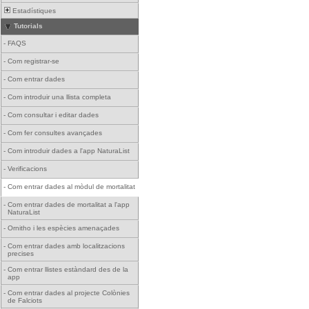
Estadístiques
Tutorials
-
FAQS
-
Com registrar-se
-
Com entrar dades
-
Com introduir una llista completa
-
Com consultar i editar dades
-
Com fer consultes avançades
-
Com introduir dades a l'app NaturaList
-
Verificacions
-
Com entrar dades al mòdul de mortalitat
-
Com entrar dades de mortalitat a l'app
NaturaList
-
Ornitho i les espècies amenaçades
-
Com entrar dades amb localitzacions
precises
-
Com entrar llistes estàndard des de la
app
-
Com entrar dades al projecte Colònies
de Falciots