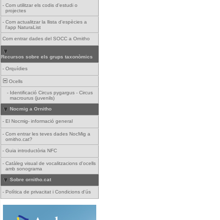
-
Com utilitzar els codis d'estudi o
projectes
-
Com actualitzar la llista d'espècies a
l'app NaturaList
Com entrar dades del SOCC a Ornitho
Recursos sobre els grups taxonòmics
-
Orquídies
Ocells
-
Identificació Circus pygargus - Circus
macrourus (juvenils)
Nocmig a Ornitho
-
El Nocmig- informació general
-
Com entrar les teves dades NocMig a
ornitho.cat?
-
Guia introductòria NFC
-
Catàleg visual de vocalitzacions d'ocells
amb sonograma
Sobre ornitho.cat
-
Política de privacitat i Condicions d'ús