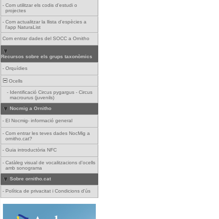
-
Com utilitzar els codis d'estudi o
projectes
-
Com actualitzar la llista d'espècies a
l'app NaturaList
Com entrar dades del SOCC a Ornitho
Recursos sobre els grups taxonòmics
-
Orquídies
Ocells
-
Identificació Circus pygargus - Circus
macrourus (juvenils)
Nocmig a Ornitho
-
El Nocmig- informació general
-
Com entrar les teves dades NocMig a
ornitho.cat?
-
Guia introductòria NFC
-
Catàleg visual de vocalitzacions d'ocells
amb sonograma
Sobre ornitho.cat
-
Política de privacitat i Condicions d'ús