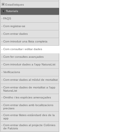
Estadístiques
Tutorials
-
FAQS
-
Com registrar-se
-
Com entrar dades
-
Com introduir una llista completa
-
Com consultar i editar dades
-
Com fer consultes avançades
-
Com introduir dades a l'app NaturaList
-
Verificacions
-
Com entrar dades al mòdul de mortalitat
-
Com entrar dades de mortalitat a l'app
NaturaList
-
Ornitho i les espècies amenaçades
-
Com entrar dades amb localitzacions
precises
-
Com entrar llistes estàndard des de la
app
-
Com entrar dades al projecte Colònies
de Falciots