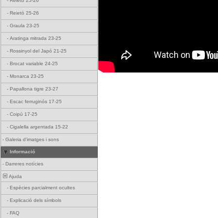
-
Reietó 25-26
-
Reietó 25-26
-
Graula 23-25
-
Aratinga mitrada 23-25
-
Rossinyol del Japó 21-25
-
Brocat variable 24-25
-
Monarca 23-25
-
Papallona tigre 23-27
-
Escac ferruginós 17-25
-
Coipú 17-25
-
Cigalella argentada 15-22
-
Galeria d'imatges i sons
Informació
-
Darreres notícies
Ajuda
-
Espècies parcialment ocultes
-
Explicació dels símbols
-
FAQ