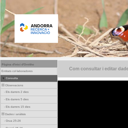
Pàgina d'inici d'Ornitho
Com consultar i editar dad
Entitats col·laboradores
Consulta
Observacions
-
Els darrers 2 dies
-
Els darrers 5 dies
-
Els darrers 15 dies
Dades i anàlisis
-
Grua 25-26