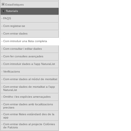
Estadístiques
Tutorials
-
FAQS
-
Com registrar-se
-
Com entrar dades
-
Com introduir una llista completa
-
Com consultar i editar dades
-
Com fer consultes avançades
-
Com introduir dades a l'app NaturaList
-
Verificacions
-
Com entrar dades al mòdul de mortalitat
-
Com entrar dades de mortalitat a l'app
NaturaList
-
Ornitho i les espècies amenaçades
-
Com entrar dades amb localitzacions
precises
-
Com entrar llistes estàndard des de la
app
-
Com entrar dades al projecte Colònies
de Falciots