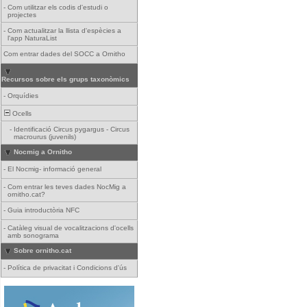
-
Com utilitzar els codis d'estudi o
projectes
-
Com actualitzar la llista d'espècies a
l'app NaturaList
Com entrar dades del SOCC a Ornitho
Recursos sobre els grups taxonòmics
-
Orquídies
Ocells
-
Identificació Circus pygargus - Circus
macrourus (juvenils)
Nocmig a Ornitho
-
El Nocmig- informació general
-
Com entrar les teves dades NocMig a
ornitho.cat?
-
Guia introductòria NFC
-
Catàleg visual de vocalitzacions d'ocells
amb sonograma
Sobre ornitho.cat
-
Política de privacitat i Condicions d'ús