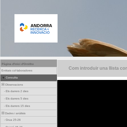
Pàgina d'inici d'Ornitho
Com introduir una llista co
Entitats col·laboradores
Consulta
Observacions
-
Els darrers 2 dies
-
Els darrers 5 dies
-
Els darrers 15 dies
Dades i anàlisis
-
Grua 25-26