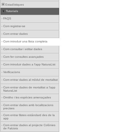
Estadístiques
Tutorials
-
FAQS
-
Com registrar-se
-
Com entrar dades
-
Com introduir una llista completa
-
Com consultar i editar dades
-
Com fer consultes avançades
-
Com introduir dades a l'app NaturaList
-
Verificacions
-
Com entrar dades al mòdul de mortalitat
-
Com entrar dades de mortalitat a l'app
NaturaList
-
Ornitho i les espècies amenaçades
-
Com entrar dades amb localitzacions
precises
-
Com entrar llistes estàndard des de la
app
-
Com entrar dades al projecte Colònies
de Falciots