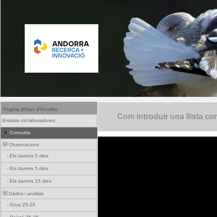
Pàgina d'inici d'Ornitho
Com introduir una llista co
Entitats col·laboradores
Consulta
Observacions
-
Els darrers 2 dies
-
Els darrers 5 dies
-
Els darrers 15 dies
Dades i anàlisis
-
Grua 25-26