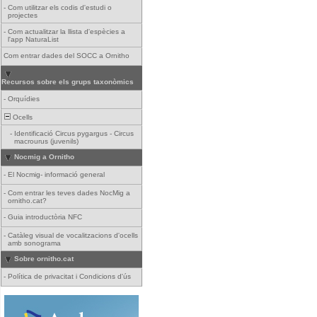
-
Com utilitzar els codis d'estudi o
projectes
-
Com actualitzar la llista d'espècies a
l'app NaturaList
Com entrar dades del SOCC a Ornitho
Recursos sobre els grups taxonòmics
-
Orquídies
Ocells
-
Identificació Circus pygargus - Circus
macrourus (juvenils)
Nocmig a Ornitho
-
El Nocmig- informació general
-
Com entrar les teves dades NocMig a
ornitho.cat?
-
Guia introductòria NFC
-
Catàleg visual de vocalitzacions d'ocells
amb sonograma
Sobre ornitho.cat
-
Política de privacitat i Condicions d'ús