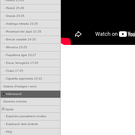
-
Reietó 25-26
-
Reietó 25-26
-
Graula 23-25
-
Aratinga mitrada 23-25
-
Rossinyol del Japó 21-25
-
Brocat variable 24-25
-
Monarca 23-25
-
Papallona tigre 23-27
-
Escac ferruginós 17-25
-
Coipú 17-25
-
Cigalella argentada 15-22
-
Galeria d'imatges i sons
Informació
-
Darreres notícies
Ajuda
-
Espècies parcialment ocultes
-
Explicació dels símbols
-
FAQ