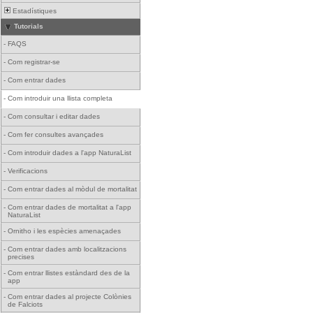
Estadístiques
Tutorials
-
FAQS
-
Com registrar-se
-
Com entrar dades
-
Com introduir una llista completa
-
Com consultar i editar dades
-
Com fer consultes avançades
-
Com introduir dades a l'app NaturaList
-
Verificacions
-
Com entrar dades al mòdul de mortalitat
-
Com entrar dades de mortalitat a l'app
NaturaList
-
Ornitho i les espècies amenaçades
-
Com entrar dades amb localitzacions
precises
-
Com entrar llistes estàndard des de la
app
-
Com entrar dades al projecte Colònies
de Falciots