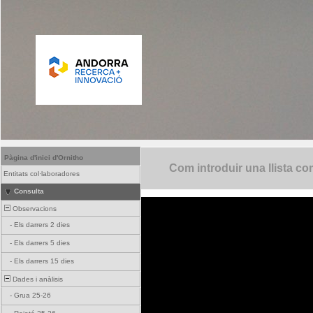
Pàgina d'inici d'Ornitho
Com introduir una llista co
Entitats col·laboradores
Consulta
Observacions
-
Els darrers 2 dies
-
Els darrers 5 dies
-
Els darrers 15 dies
Dades i anàlisis
-
Grua 25-26