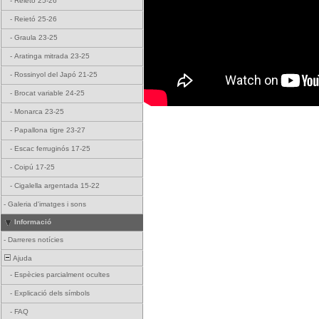
-
Reietó 25-26
-
Reietó 25-26
-
Graula 23-25
-
Aratinga mitrada 23-25
-
Rossinyol del Japó 21-25
-
Brocat variable 24-25
-
Monarca 23-25
-
Papallona tigre 23-27
-
Escac ferruginós 17-25
-
Coipú 17-25
-
Cigalella argentada 15-22
-
Galeria d'imatges i sons
Informació
-
Darreres notícies
Ajuda
-
Espècies parcialment ocultes
-
Explicació dels símbols
-
FAQ