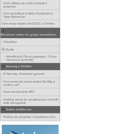
-
Com utilitzar els codis d'estudi o
projectes
-
Com actualitzar la llista d'espècies a
l'app NaturaList
Com entrar dades del SOCC a Ornitho
Recursos sobre els grups taxonòmics
-
Orquídies
Ocells
-
Identificació Circus pygargus - Circus
macrourus (juvenils)
Nocmig a Ornitho
-
El Nocmig- informació general
-
Com entrar les teves dades NocMig a
ornitho.cat?
-
Guia introductòria NFC
-
Catàleg visual de vocalitzacions d'ocells
amb sonograma
Sobre ornitho.cat
-
Política de privacitat i Condicions d'ús