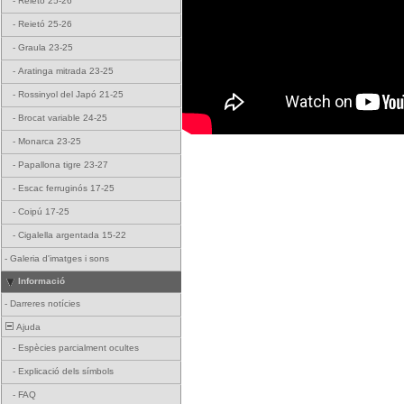
-
Reietó 25-26
-
Reietó 25-26
-
Graula 23-25
-
Aratinga mitrada 23-25
-
Rossinyol del Japó 21-25
-
Brocat variable 24-25
-
Monarca 23-25
-
Papallona tigre 23-27
-
Escac ferruginós 17-25
-
Coipú 17-25
-
Cigalella argentada 15-22
-
Galeria d'imatges i sons
Informació
-
Darreres notícies
Ajuda
-
Espècies parcialment ocultes
-
Explicació dels símbols
-
FAQ