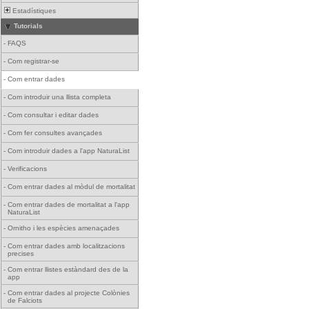
Estadístiques
Tutorials
-
FAQS
-
Com registrar-se
-
Com entrar dades
-
Com introduir una llista completa
-
Com consultar i editar dades
-
Com fer consultes avançades
-
Com introduir dades a l'app NaturaList
-
Verificacions
-
Com entrar dades al mòdul de mortalitat
-
Com entrar dades de mortalitat a l'app
NaturaList
-
Ornitho i les espècies amenaçades
-
Com entrar dades amb localitzacions
precises
-
Com entrar llistes estàndard des de la
app
-
Com entrar dades al projecte Colònies
de Falciots