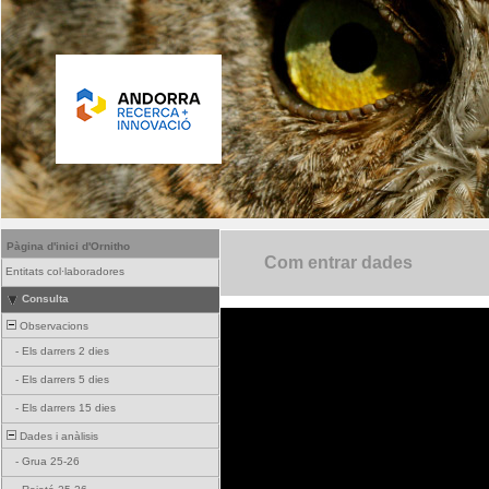
Pàgina d'inici d'Ornitho
Com entrar dades
Entitats col·laboradores
Consulta
Observacions
-
Els darrers 2 dies
-
Els darrers 5 dies
-
Els darrers 15 dies
Dades i anàlisis
-
Grua 25-26