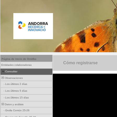
Página de inicio de Ornitho
Cómo registrarse
Entidades colaboradoras
Consultar
Observaciones
-
Los últimos 2 días
-
Los últimos 5 días
-
Los últimos 15 días
Datos y análisis
-
Grulla Común 25-26