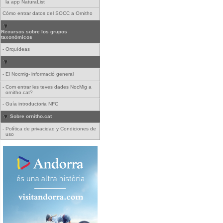
la app NaturaList
Cómo entrar datos del SOCC a Ornitho
Recursos sobre los grupos
taxonómicos
-
Orquídeas
-
El Nocmig- informació general
-
Com entrar les teves dades NocMig a
ornitho.cat?
-
Guía introductoria NFC
Sobre ornitho.cat
-
Política de privacidad y Condiciones de
uso