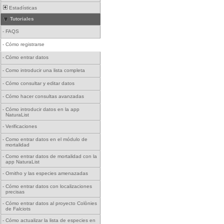
Estadísticas
Tutoriales
-
FAQS
-
Cómo registrarse
-
Cómo entrar datos
-
Como introducir una lista completa
-
Cómo consultar y editar datos
-
Cómo hacer consultas avanzadas
-
Cómo introducir datos en la app
NaturaList
-
Verificaciones
-
Como entrar datos en el módulo de
mortalidad
-
Como entrar datos de mortalidad con la
app NaturaList
-
Ornitho y las especies amenazadas
-
Cómo entrar datos con localizaciones
precisas
-
Cómo entrar datos al proyecto Colònies
de Falciots
-
Cómo actualizar la lista de especies en