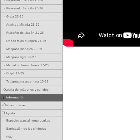
-
Reyezuelo Sencillo 25-26
-
Reyezuelo Sencillo 25-26
-
Graja 23-25
-
Aratinga Mitrada 23-25
-
Ruiseñor del Japón 21-25
-
Ondas rojas europea 24-25
-
Mariposa monarca 23-25
-
Mariposa tigre 23-27
-
Medioluto herrumbrosa 17-25
-
Coipú 17-25
-
Tettigettalna argentata 15-22
-
Galería de imágenes y sonidos
Información
-
Últimas noticias
Ayuda
-
Especies parcialmente ocultas
-
Explicación de los símbolos
-
FAQ