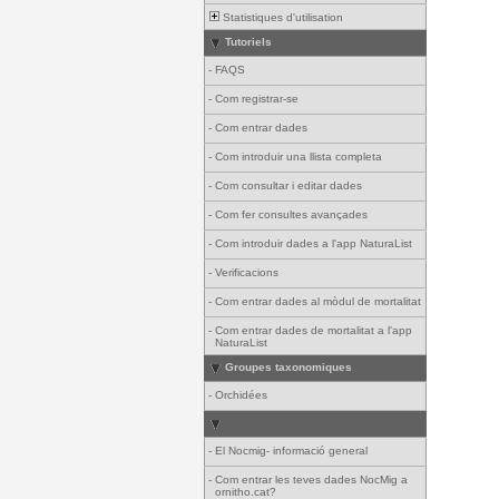
Statistiques d'utilisation
Tutoriels
-
FAQS
-
Com registrar-se
-
Com entrar dades
-
Com introduir una llista completa
-
Com consultar i editar dades
-
Com fer consultes avançades
-
Com introduir dades a l'app NaturaList
-
Verificacions
-
Com entrar dades al mòdul de mortalitat
-
Com entrar dades de mortalitat a l'app
NaturaList
Groupes taxonomiques
-
Orchidées
-
El Nocmig- informació general
-
Com entrar les teves dades NocMig a
ornitho.cat?