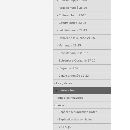
-
Roitelet huppé 25-26
-
Roitelet huppé 25-26
-
Corbeau freux 23-25
-
Conure mitrée 23-25
-
Léiothrix jaune 21-25
-
Damier de la succise 24-25
-
Monarque 23-25
-
Petit Monarque 23-27
-
Échiquier d'Occitanie 17-25
-
Ragondin 17-25
-
Cigale argentée 15-22
-
Les galeries
Information
-
Toutes les nouvelles
Aide
-
Espèces à publication limitée
-
Explication des symboles
-
les FAQs