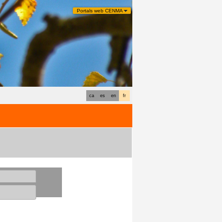
Portals web CENMA
ca
es
en
fr