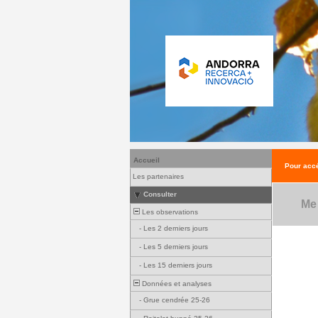
Accueil
Pour accé
Les partenaires
Consulter
Me
Les observations
-
Les 2 derniers jours
-
Les 5 derniers jours
-
Les 15 derniers jours
Données et analyses
-
Grue cendrée 25-26