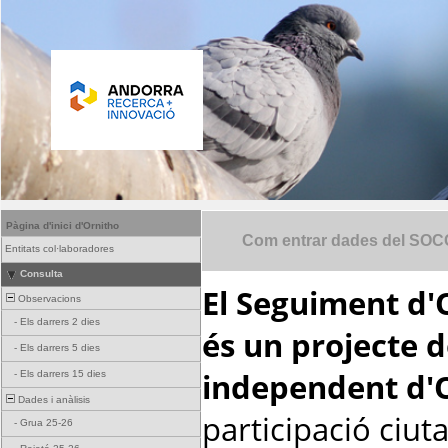
Pàgina d'inici d'Ornitho
Com entrar dades del SOCC
Entitats col·laboradores
Consulta
El Seguiment d'
Observacions
-
Els darrers 2 dies
és un projecte d
-
Els darrers 5 dies
independent d'O
-
Els darrers 15 dies
Dades i anàlisis
participació ciut
-
Grua 25-26