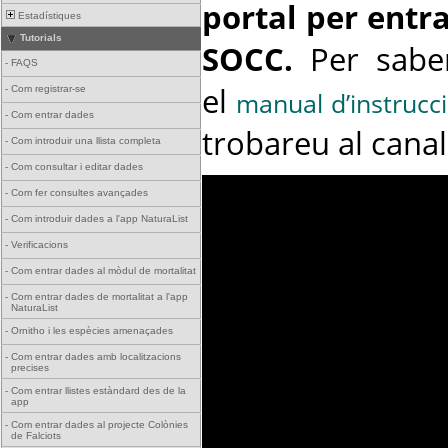
portal per entra
Estadístiques
Tutorials
SOCC.
Per saber
-
FAQS
el
-
Com registrar-se
manual d’instrucc
-
Com entrar dades
trobareu al cana
-
Com introduir una llista completa
-
Com consultar i editar dades
-
Com fer consultes avançades
-
Com introduir dades a l'app NaturaList
-
Verificacions
-
Com entrar dades al mòdul de mortalitat
-
Com entrar dades de mortalitat a l'app
NaturaList
-
Ornitho i les espècies amenaçades
-
Com entrar dades amb localitzacions
precises
-
Com entrar llistes estàndard des de la
app
-
Com entrar dades al projecte Colònies
de Falciots