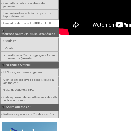
-
Com utilitzar els codis d'estudi o
projectes
-
Com actualitzar la llista d'espècies a
l'app NaturaList
Com entrar dades del SOCC a Ornitho
Recursos sobre els grups taxonòmics
-
Orquídies
Ocells
-
Identificació Circus pygargus - Circus
macrourus (juvenils)
Nocmig a Ornitho
-
El Nocmig- informació general
-
Com entrar les teves dades NocMig a
ornitho.cat?
-
Guia introductòria NFC
-
Catàleg visual de vocalitzacions d'ocells
amb sonograma
Sobre ornitho.cat
-
Política de privacitat i Condicions d'ús