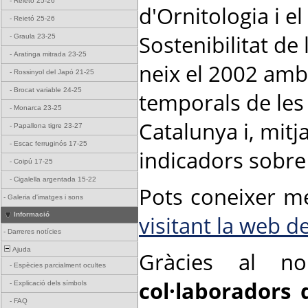
-
Reietó 25-26
d'Ornitologia i e
-
Reietó 25-26
Sostenibilitat de
-
Graula 23-25
-
Aratinga mitrada 23-25
neix el 2002 amb 
-
Rossinyol del Japó 21-25
-
Brocat variable 24-25
temporals de les
-
Monarca 23-25
Catalunya i, mit
-
Papallona tigre 23-27
-
Escac ferruginós 17-25
indicadors sobre 
-
Coipú 17-25
-
Cigalella argentada 15-22
Pots coneixer mé
-
Galeria d'imatges i sons
Informació
visitant la web d
-
Darreres notícies
Ajuda
Gràcies al n
-
Espècies parcialment ocultes
col·laboradors 
-
Explicació dels símbols
-
FAQ