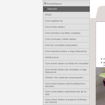
Estadístiques
Tutorials
-
FAQS
-
Com registrar-se
-
Com entrar dades
-
Com introduir una llista completa
-
Com consultar i editar dades
-
Com fer consultes avançades
-
Com introduir dades a l'app NaturaList
-
Verificacions
-
Com entrar dades al mòdul de mortalitat
-
Com entrar dades de mortalitat a l'app
NaturaList
-
Ornitho i les espècies amenaçades
-
Com entrar dades amb localitzacions
precises
-
Com entrar llistes estàndard des de la
app
-
Com entrar dades al projecte Colònies
de Falciots