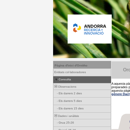
Pàgina d'inici d'Ornitho
Or
Entitats col·laboradores
Consulta
A aquesta pàg
Observacions
preparades pe
aquesta pàgi
-
Els darrers 2 dies
gènere Dact
-
Els darrers 5 dies
-
Els darrers 15 dies
Dades i anàlisis
-
Grua 25-26