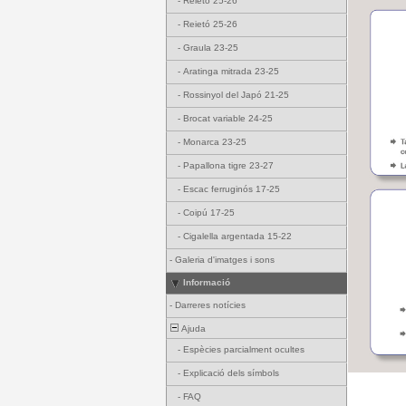
-
Reietó 25-26
-
Reietó 25-26
-
Graula 23-25
-
Aratinga mitrada 23-25
-
Rossinyol del Japó 21-25
-
Brocat variable 24-25
-
Monarca 23-25
-
Papallona tigre 23-27
-
Escac ferruginós 17-25
-
Coipú 17-25
-
Cigalella argentada 15-22
-
Galeria d'imatges i sons
Informació
-
Darreres notícies
Ajuda
-
Espècies parcialment ocultes
-
Explicació dels símbols
-
FAQ