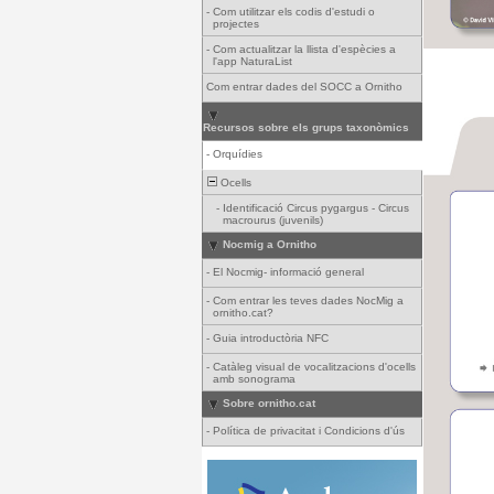
-
Com utilitzar els codis d'estudi o
projectes
-
Com actualitzar la llista d'espècies a
l'app NaturaList
Com entrar dades del SOCC a Ornitho
Recursos sobre els grups taxonòmics
-
Orquídies
Ocells
-
Identificació Circus pygargus - Circus
macrourus (juvenils)
Nocmig a Ornitho
-
El Nocmig- informació general
-
Com entrar les teves dades NocMig a
ornitho.cat?
-
Guia introductòria NFC
-
Catàleg visual de vocalitzacions d'ocells
amb sonograma
Sobre ornitho.cat
-
Política de privacitat i Condicions d'ús