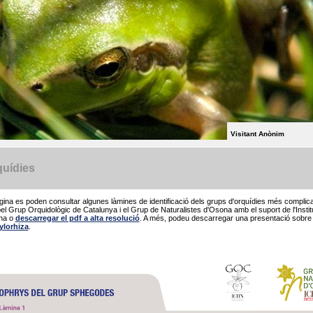
Visitant Anònim
quídies
ina es poden consultar algunes làmines de identificació dels grups d'orquídies més complic
l Grup Orquidològic de Catalunya i el Grup de Naturalistes d'Osona amb el suport de l'Instit
na o
descarregar el pdf a alta resolució
. A més, podeu descarregar una presentació sobre
ylorhiza
.