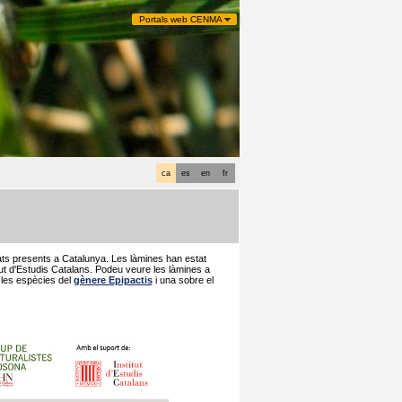
Portals web CENMA
ca
es
en
fr
ats presents a Catalunya. Les làmines han estat
ut d'Estudis Catalans. Podeu veure les làmines a
 les espècies del
gènere Epipactis
i una sobre el