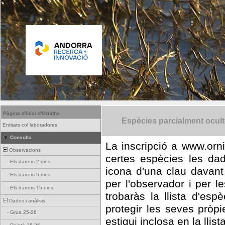
Pàgina d'inici d'Ornitho
Espècies parcialment ocul
Entitats col·laboradores
Consulta
La inscripció a www.orni
Observacions
certes espècies les da
-
Els darrers 2 dies
icona d'una clau davant
-
Els darrers 5 dies
per l'observador i per l
-
Els darrers 15 dies
trobaràs la llista d'es
Dades i anàlisis
protegir les seves pròp
-
Grua 25-26
estigui inclosa en la llist