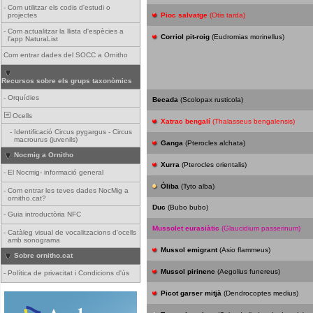
-
Com utilitzar els codis d'estudi o
projectes
Pioc salvatge
(Otis tarda)
-
Com actualitzar la llista d'espècies a
Corriol pit-roig
(Eudromias morinellus)
l'app NaturaList
Com entrar dades del SOCC a Ornitho
Recursos sobre els grups taxonòmics
-
Orquídies
Becada
(Scolopax rusticola)
Ocells
Xatrac bengalí
(Thalasseus bengalensis)
-
Identificació Circus pygargus - Circus
macrourus (juvenils)
Ganga
(Pterocles alchata)
Nocmig a Ornitho
Xurra
(Pterocles orientalis)
-
El Nocmig- informació general
Òliba
(Tyto alba)
-
Com entrar les teves dades NocMig a
ornitho.cat?
Duc
(Bubo bubo)
-
Guia introductòria NFC
Mussolet eurasiàtic
(Glaucidium passerinum)
-
Catàleg visual de vocalitzacions d'ocells
amb sonograma
Mussol emigrant
(Asio flammeus)
Sobre ornitho.cat
Mussol pirinenc
(Aegolius funereus)
-
Política de privacitat i Condicions d'ús
Picot garser mitjà
(Dendrocoptes medius)