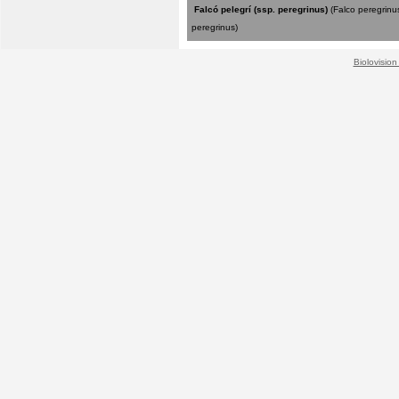
Falcó pelegrí (ssp. peregrinus)
(Falco peregrinu
peregrinus)
Biolovision