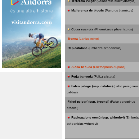
Terrerola vulgar
(Calandrella brachydactyla)
Mallerenga de bigotis
(Panurus biarmicus)
Cotxa cua-roja
(Phoenicurus phoenicurus)
Trenca
(Lanius minor)
Repicatalons
(Emberiza schoeniclus)
Alosa becuda
(Chersophilus duponti)
Fotja banyuda
(Fulica cristata)
Falcó pelegrí (ssp. calidus)
(Falco peregrinus
calidus)
Falcó pelegrí (ssp. brookei)
(Falco peregrinus
brookei)
Repicatalons comú (ssp. witherbyi)
(Emberiz
schoeniclus witherbyi)