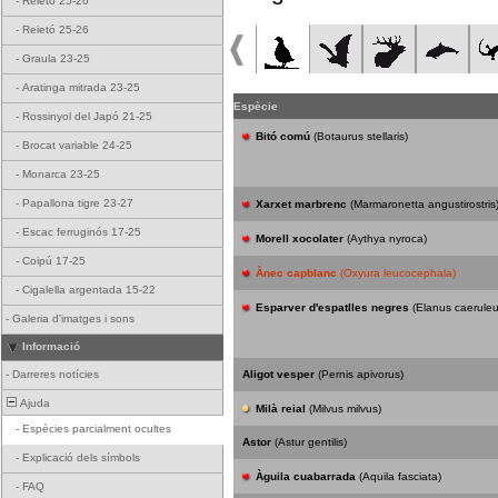
-
Reietó 25-26
-
Reietó 25-26
-
Graula 23-25
-
Aratinga mitrada 23-25
Espècie
-
Rossinyol del Japó 21-25
Bitó comú
(Botaurus stellaris)
-
Brocat variable 24-25
-
Monarca 23-25
-
Papallona tigre 23-27
Xarxet marbrenc
(Marmaronetta angustirostris
-
Escac ferruginós 17-25
Morell xocolater
(Aythya nyroca)
-
Coipú 17-25
Ànec capblanc
(Oxyura leucocephala)
-
Cigalella argentada 15-22
Esparver d'espatlles negres
(Elanus caeruleu
-
Galeria d'imatges i sons
Informació
-
Darreres notícies
Aligot vesper
(Pernis apivorus)
Ajuda
Milà reial
(Milvus milvus)
-
Espècies parcialment ocultes
Astor
(Astur gentilis)
-
Explicació dels símbols
Àguila cuabarrada
(Aquila fasciata)
-
FAQ