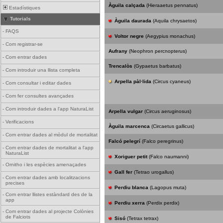
Àguila calçada
(Hieraaetus pennatus)
Estadístiques
Tutorials
Àguila daurada
(Aquila chrysaetos)
-
FAQS
Voltor negre
(Aegypius monachus)
-
Com registrar-se
Aufrany
(Neophron percnopterus)
-
Com entrar dades
Trencalòs
(Gypaetus barbatus)
-
Com introduir una llista completa
Arpella pàl·lida
(Circus cyaneus)
-
Com consultar i editar dades
-
Com fer consultes avançades
-
Com introduir dades a l'app NaturaList
Arpella vulgar
(Circus aeruginosus)
-
Verificacions
Àguila marcenca
(Circaetus gallicus)
-
Com entrar dades al mòdul de mortalitat
Falcó pelegrí
(Falco peregrinus)
-
Com entrar dades de mortalitat a l'app
NaturaList
Xoriguer petit
(Falco naumanni)
-
Ornitho i les espècies amenaçades
Gall fer
(Tetrao urogallus)
-
Com entrar dades amb localitzacions
precises
Perdiu blanca
(Lagopus muta)
-
Com entrar llistes estàndard des de la
app
Perdiu xerra
(Perdix perdix)
-
Com entrar dades al projecte Colònies
de Falciots
Sisó
(Tetrax tetrax)