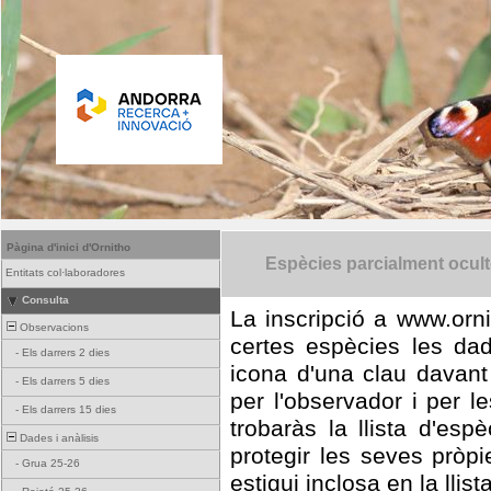
Pàgina d'inici d'Ornitho
Espècies parcialment ocul
Entitats col·laboradores
Consulta
La inscripció a www.orni
Observacions
certes espècies les da
-
Els darrers 2 dies
icona d'una clau davant
-
Els darrers 5 dies
per l'observador i per l
-
Els darrers 15 dies
trobaràs la llista d'es
Dades i anàlisis
protegir les seves pròp
-
Grua 25-26
estigui inclosa en la llist