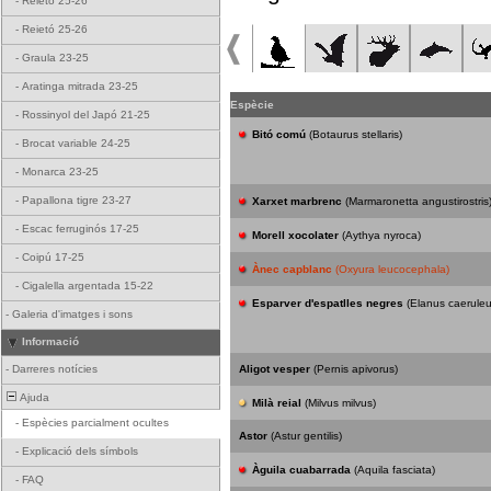
-
Reietó 25-26
-
Reietó 25-26
-
Graula 23-25
-
Aratinga mitrada 23-25
Espècie
-
Rossinyol del Japó 21-25
Bitó comú
(Botaurus stellaris)
-
Brocat variable 24-25
-
Monarca 23-25
-
Papallona tigre 23-27
Xarxet marbrenc
(Marmaronetta angustirostris
-
Escac ferruginós 17-25
Morell xocolater
(Aythya nyroca)
-
Coipú 17-25
Ànec capblanc
(Oxyura leucocephala)
-
Cigalella argentada 15-22
Esparver d'espatlles negres
(Elanus caeruleu
-
Galeria d'imatges i sons
Informació
-
Darreres notícies
Aligot vesper
(Pernis apivorus)
Ajuda
Milà reial
(Milvus milvus)
-
Espècies parcialment ocultes
Astor
(Astur gentilis)
-
Explicació dels símbols
Àguila cuabarrada
(Aquila fasciata)
-
FAQ