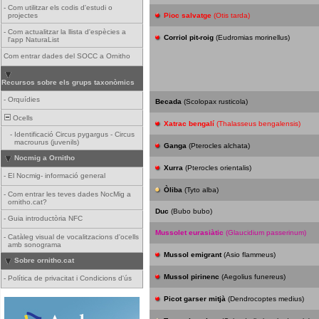
-
Com utilitzar els codis d'estudi o
projectes
Pioc salvatge
(Otis tarda)
-
Com actualitzar la llista d'espècies a
Corriol pit-roig
(Eudromias morinellus)
l'app NaturaList
Com entrar dades del SOCC a Ornitho
Recursos sobre els grups taxonòmics
-
Orquídies
Becada
(Scolopax rusticola)
Ocells
Xatrac bengalí
(Thalasseus bengalensis)
-
Identificació Circus pygargus - Circus
macrourus (juvenils)
Ganga
(Pterocles alchata)
Nocmig a Ornitho
Xurra
(Pterocles orientalis)
-
El Nocmig- informació general
Òliba
(Tyto alba)
-
Com entrar les teves dades NocMig a
ornitho.cat?
Duc
(Bubo bubo)
-
Guia introductòria NFC
Mussolet eurasiàtic
(Glaucidium passerinum)
-
Catàleg visual de vocalitzacions d'ocells
amb sonograma
Mussol emigrant
(Asio flammeus)
Sobre ornitho.cat
Mussol pirinenc
(Aegolius funereus)
-
Política de privacitat i Condicions d'ús
Picot garser mitjà
(Dendrocoptes medius)