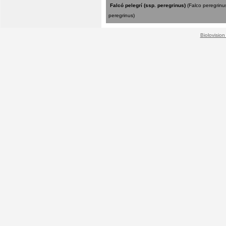
Falcó pelegrí (ssp. peregrinus)
(Falco peregrinu
peregrinus)
Biolovision