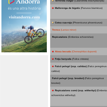
Terrerola vulgar
(Calandrella brachydactyla)
Mallerenga de bigotis
(Panurus biarmicus)
Cotxa cua-roja
(Phoenicurus phoenicurus)
Trenca
(Lanius minor)
Repicatalons
(Emberiza schoeniclus)
Alosa becuda
(Chersophilus duponti)
Fotja banyuda
(Fulica cristata)
Falcó pelegrí (ssp. calidus)
(Falco peregrinus
calidus)
Falcó pelegrí (ssp. brookei)
(Falco peregrinus
brookei)
Repicatalons comú (ssp. witherbyi)
(Emberiz
schoeniclus witherbyi)