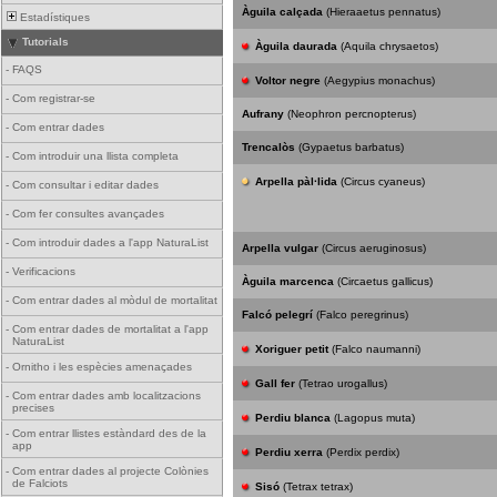
Àguila calçada
(Hieraaetus pennatus)
Estadístiques
Tutorials
Àguila daurada
(Aquila chrysaetos)
-
FAQS
Voltor negre
(Aegypius monachus)
-
Com registrar-se
Aufrany
(Neophron percnopterus)
-
Com entrar dades
Trencalòs
(Gypaetus barbatus)
-
Com introduir una llista completa
Arpella pàl·lida
(Circus cyaneus)
-
Com consultar i editar dades
-
Com fer consultes avançades
-
Com introduir dades a l'app NaturaList
Arpella vulgar
(Circus aeruginosus)
-
Verificacions
Àguila marcenca
(Circaetus gallicus)
-
Com entrar dades al mòdul de mortalitat
Falcó pelegrí
(Falco peregrinus)
-
Com entrar dades de mortalitat a l'app
NaturaList
Xoriguer petit
(Falco naumanni)
-
Ornitho i les espècies amenaçades
Gall fer
(Tetrao urogallus)
-
Com entrar dades amb localitzacions
precises
Perdiu blanca
(Lagopus muta)
-
Com entrar llistes estàndard des de la
app
Perdiu xerra
(Perdix perdix)
-
Com entrar dades al projecte Colònies
de Falciots
Sisó
(Tetrax tetrax)