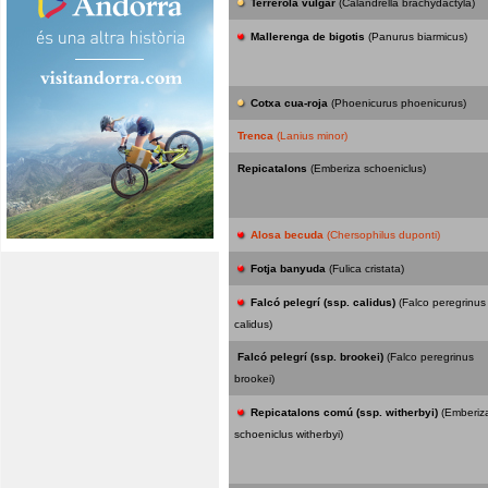
Terrerola vulgar
(Calandrella brachydactyla)
Mallerenga de bigotis
(Panurus biarmicus)
Cotxa cua-roja
(Phoenicurus phoenicurus)
Trenca
(Lanius minor)
Repicatalons
(Emberiza schoeniclus)
Alosa becuda
(Chersophilus duponti)
Fotja banyuda
(Fulica cristata)
Falcó pelegrí (ssp. calidus)
(Falco peregrinus
calidus)
Falcó pelegrí (ssp. brookei)
(Falco peregrinus
brookei)
Repicatalons comú (ssp. witherbyi)
(Emberiz
schoeniclus witherbyi)