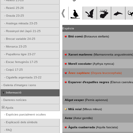
-
Reietó 25-26
-
Reietó 25-26
-
Graula 23-25
-
Aratinga mitrada 23-25
Espècie
-
Rossinyol del Japó 21-25
Bitó comú
(Botaurus stellaris)
-
Brocat variable 24-25
-
Monarca 23-25
-
Papallona tigre 23-27
Xarxet marbrenc
(Marmaronetta angustirostris
-
Escac ferruginós 17-25
Morell xocolater
(Aythya nyroca)
-
Coipú 17-25
Ànec capblanc
(Oxyura leucocephala)
-
Cigalella argentada 15-22
Esparver d'espatlles negres
(Elanus caeruleu
-
Galeria d'imatges i sons
Informació
-
Darreres notícies
Aligot vesper
(Pernis apivorus)
Ajuda
Milà reial
(Milvus milvus)
-
Espècies parcialment ocultes
Astor
(Astur gentilis)
-
Explicació dels símbols
Àguila cuabarrada
(Aquila fasciata)
-
FAQ