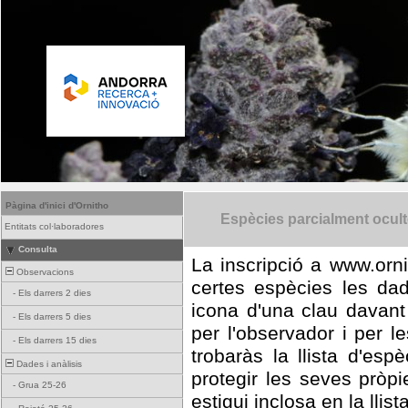
Pàgina d'inici d'Ornitho
Espècies parcialment ocul
Entitats col·laboradores
Consulta
La inscripció a www.orni
Observacions
certes espècies les da
-
Els darrers 2 dies
icona d'una clau davant
-
Els darrers 5 dies
per l'observador i per l
-
Els darrers 15 dies
trobaràs la llista d'es
Dades i anàlisis
protegir les seves pròp
-
Grua 25-26
estigui inclosa en la llist