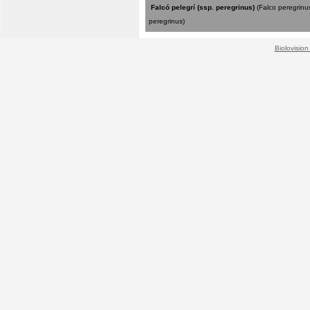
Falcó pelegrí (ssp. peregrinus)
(Falco peregrinu
peregrinus)
Biolovision