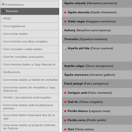
Àguila calçada
(Hieraaetus pennatus)
Estadístiques
Tutorials
Àguila daurada
(Aquila chrysaetos)
-
FAQS
Voltor negre
(Aegypius monachus)
-
Com registrar-se
Aufrany
(Neophron percnopterus)
-
Com entrar dades
Trencalòs
(Gypaetus barbatus)
-
Com introduir una llista completa
Arpella pàl·lida
(Circus cyaneus)
-
Com consultar i editar dades
-
Com fer consultes avançades
-
Com introduir dades a l'app NaturaList
Arpella vulgar
(Circus aeruginosus)
-
Verificacions
Àguila marcenca
(Circaetus gallicus)
-
Com entrar dades al mòdul de mortalitat
Falcó pelegrí
(Falco peregrinus)
-
Com entrar dades de mortalitat a l'app
NaturaList
Xoriguer petit
(Falco naumanni)
-
Ornitho i les espècies amenaçades
Gall fer
(Tetrao urogallus)
-
Com entrar dades amb localitzacions
precises
Perdiu blanca
(Lagopus muta)
-
Com entrar llistes estàndard des de la
app
Perdiu xerra
(Perdix perdix)
-
Com entrar dades al projecte Colònies
de Falciots
Sisó
(Tetrax tetrax)