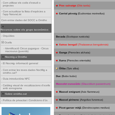
-
Com utilitzar els codis d'estudi o
projectes
Pioc salvatge
(Otis tarda)
-
Com actualitzar la llista d'espècies a
Corriol pit-roig
(Eudromias morinellus)
l'app NaturaList
Com entrar dades del SOCC a Ornitho
Recursos sobre els grups taxonòmics
-
Orquídies
Becada
(Scolopax rusticola)
Ocells
Xatrac bengalí
(Thalasseus bengalensis)
-
Identificació Circus pygargus - Circus
macrourus (juvenils)
Ganga
(Pterocles alchata)
Nocmig a Ornitho
Xurra
(Pterocles orientalis)
-
El Nocmig- informació general
Òliba
(Tyto alba)
-
Com entrar les teves dades NocMig a
ornitho.cat?
Duc
(Bubo bubo)
-
Guia introductòria NFC
Mussolet eurasiàtic
(Glaucidium passerinum)
-
Catàleg visual de vocalitzacions d'ocells
amb sonograma
Mussol emigrant
(Asio flammeus)
Sobre ornitho.cat
Mussol pirinenc
(Aegolius funereus)
-
Política de privacitat i Condicions d'ús
Picot garser mitjà
(Dendrocoptes medius)