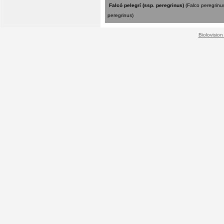
Falcó pelegrí (ssp. peregrinus)
(Falco peregrinu
peregrinus)
Biolovision