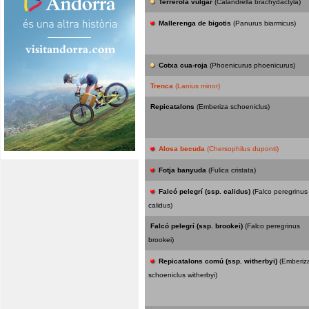
Terrerola vulgar
(Calandrella brachydactyla)
Mallerenga de bigotis
(Panurus biarmicus)
Cotxa cua-roja
(Phoenicurus phoenicurus)
Trenca
(Lanius minor)
Repicatalons
(Emberiza schoeniclus)
Alosa becuda
(Chersophilus duponti)
Fotja banyuda
(Fulica cristata)
Falcó pelegrí (ssp. calidus)
(Falco peregrinus
calidus)
Falcó pelegrí (ssp. brookei)
(Falco peregrinus
brookei)
Repicatalons comú (ssp. witherbyi)
(Emberiz
schoeniclus witherbyi)