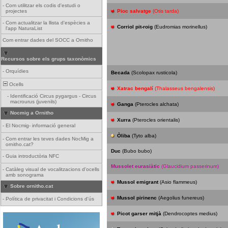
-
Com utilitzar els codis d'estudi o
projectes
Pioc salvatge
(Otis tarda)
-
Com actualitzar la llista d'espècies a
Corriol pit-roig
(Eudromias morinellus)
l'app NaturaList
Com entrar dades del SOCC a Ornitho
Recursos sobre els grups taxonòmics
-
Orquídies
Becada
(Scolopax rusticola)
Ocells
Xatrac bengalí
(Thalasseus bengalensis)
-
Identificació Circus pygargus - Circus
macrourus (juvenils)
Ganga
(Pterocles alchata)
Nocmig a Ornitho
Xurra
(Pterocles orientalis)
-
El Nocmig- informació general
Òliba
(Tyto alba)
-
Com entrar les teves dades NocMig a
ornitho.cat?
Duc
(Bubo bubo)
-
Guia introductòria NFC
Mussolet eurasiàtic
(Glaucidium passerinum)
-
Catàleg visual de vocalitzacions d'ocells
amb sonograma
Mussol emigrant
(Asio flammeus)
Sobre ornitho.cat
Mussol pirinenc
(Aegolius funereus)
-
Política de privacitat i Condicions d'ús
Picot garser mitjà
(Dendrocoptes medius)