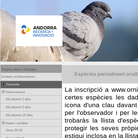
Pàgina d'inici d'Ornitho
Espècies parcialment ocul
Entitats col·laboradores
Consulta
La inscripció a www.orni
Observacions
certes espècies les da
-
Els darrers 2 dies
icona d'una clau davant
-
Els darrers 5 dies
per l'observador i per l
-
Els darrers 15 dies
trobaràs la llista d'es
Dades i anàlisis
protegir les seves pròp
-
Grua 25-26
estigui inclosa en la llist