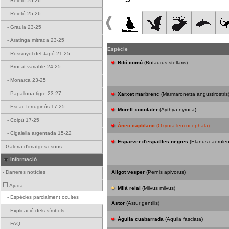
-
Reietó 25-26
-
Reietó 25-26
-
Graula 23-25
-
Aratinga mitrada 23-25
Espècie
-
Rossinyol del Japó 21-25
Bitó comú
(Botaurus stellaris)
-
Brocat variable 24-25
-
Monarca 23-25
-
Papallona tigre 23-27
Xarxet marbrenc
(Marmaronetta angustirostris
-
Escac ferruginós 17-25
Morell xocolater
(Aythya nyroca)
-
Coipú 17-25
Ànec capblanc
(Oxyura leucocephala)
-
Cigalella argentada 15-22
Esparver d'espatlles negres
(Elanus caeruleu
-
Galeria d'imatges i sons
Informació
-
Darreres notícies
Aligot vesper
(Pernis apivorus)
Ajuda
Milà reial
(Milvus milvus)
-
Espècies parcialment ocultes
Astor
(Astur gentilis)
-
Explicació dels símbols
Àguila cuabarrada
(Aquila fasciata)
-
FAQ