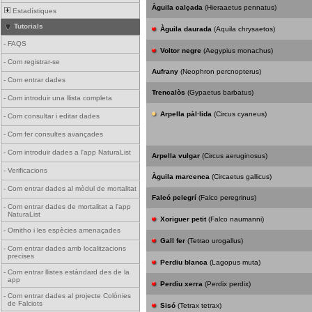
Àguila calçada
(Hieraaetus pennatus)
Estadístiques
Tutorials
Àguila daurada
(Aquila chrysaetos)
-
FAQS
Voltor negre
(Aegypius monachus)
-
Com registrar-se
Aufrany
(Neophron percnopterus)
-
Com entrar dades
Trencalòs
(Gypaetus barbatus)
-
Com introduir una llista completa
Arpella pàl·lida
(Circus cyaneus)
-
Com consultar i editar dades
-
Com fer consultes avançades
-
Com introduir dades a l'app NaturaList
Arpella vulgar
(Circus aeruginosus)
-
Verificacions
Àguila marcenca
(Circaetus gallicus)
-
Com entrar dades al mòdul de mortalitat
Falcó pelegrí
(Falco peregrinus)
-
Com entrar dades de mortalitat a l'app
NaturaList
Xoriguer petit
(Falco naumanni)
-
Ornitho i les espècies amenaçades
Gall fer
(Tetrao urogallus)
-
Com entrar dades amb localitzacions
precises
Perdiu blanca
(Lagopus muta)
-
Com entrar llistes estàndard des de la
app
Perdiu xerra
(Perdix perdix)
-
Com entrar dades al projecte Colònies
de Falciots
Sisó
(Tetrax tetrax)