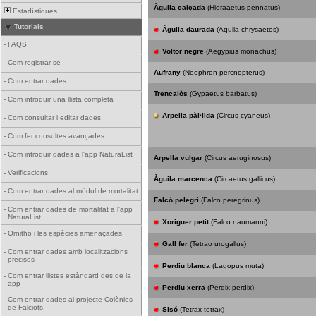
Àguila calçada
(Hieraaetus pennatus)
Estadístiques
Tutorials
Àguila daurada
(Aquila chrysaetos)
-
FAQS
Voltor negre
(Aegypius monachus)
-
Com registrar-se
Aufrany
(Neophron percnopterus)
-
Com entrar dades
Trencalòs
(Gypaetus barbatus)
-
Com introduir una llista completa
Arpella pàl·lida
(Circus cyaneus)
-
Com consultar i editar dades
-
Com fer consultes avançades
-
Com introduir dades a l'app NaturaList
Arpella vulgar
(Circus aeruginosus)
-
Verificacions
Àguila marcenca
(Circaetus gallicus)
-
Com entrar dades al mòdul de mortalitat
Falcó pelegrí
(Falco peregrinus)
-
Com entrar dades de mortalitat a l'app
NaturaList
Xoriguer petit
(Falco naumanni)
-
Ornitho i les espècies amenaçades
Gall fer
(Tetrao urogallus)
-
Com entrar dades amb localitzacions
precises
Perdiu blanca
(Lagopus muta)
-
Com entrar llistes estàndard des de la
app
Perdiu xerra
(Perdix perdix)
-
Com entrar dades al projecte Colònies
de Falciots
Sisó
(Tetrax tetrax)