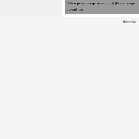
Falcó pelegrí (ssp. peregrinus)
(Falco peregrinu
peregrinus)
Biolovision