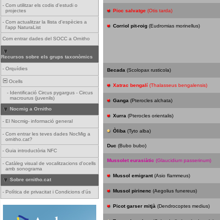
-
Com utilitzar els codis d'estudi o
projectes
Pioc salvatge
(Otis tarda)
-
Com actualitzar la llista d'espècies a
Corriol pit-roig
(Eudromias morinellus)
l'app NaturaList
Com entrar dades del SOCC a Ornitho
Recursos sobre els grups taxonòmics
-
Orquídies
Becada
(Scolopax rusticola)
Ocells
Xatrac bengalí
(Thalasseus bengalensis)
-
Identificació Circus pygargus - Circus
macrourus (juvenils)
Ganga
(Pterocles alchata)
Nocmig a Ornitho
Xurra
(Pterocles orientalis)
-
El Nocmig- informació general
Òliba
(Tyto alba)
-
Com entrar les teves dades NocMig a
ornitho.cat?
Duc
(Bubo bubo)
-
Guia introductòria NFC
Mussolet eurasiàtic
(Glaucidium passerinum)
-
Catàleg visual de vocalitzacions d'ocells
amb sonograma
Mussol emigrant
(Asio flammeus)
Sobre ornitho.cat
Mussol pirinenc
(Aegolius funereus)
-
Política de privacitat i Condicions d'ús
Picot garser mitjà
(Dendrocoptes medius)