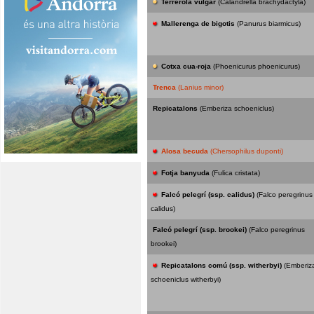
Terrerola vulgar
(Calandrella brachydactyla)
Mallerenga de bigotis
(Panurus biarmicus)
Cotxa cua-roja
(Phoenicurus phoenicurus)
Trenca
(Lanius minor)
Repicatalons
(Emberiza schoeniclus)
Alosa becuda
(Chersophilus duponti)
Fotja banyuda
(Fulica cristata)
Falcó pelegrí (ssp. calidus)
(Falco peregrinus
calidus)
Falcó pelegrí (ssp. brookei)
(Falco peregrinus
brookei)
Repicatalons comú (ssp. witherbyi)
(Emberiz
schoeniclus witherbyi)