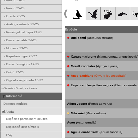
-
Reietó 25-26
-
Reietó 25-26
-
Graula 23-25
-
Aratinga mitrada 23-25
Espècie
-
Rossinyol del Japó 21-25
Bitó comú
(Botaurus stellaris)
-
Brocat variable 24-25
-
Monarca 23-25
-
Papallona tigre 23-27
Xarxet marbrenc
(Marmaronetta angustirostris
-
Escac ferruginós 17-25
Morell xocolater
(Aythya nyroca)
-
Coipú 17-25
Ànec capblanc
(Oxyura leucocephala)
-
Cigalella argentada 15-22
Esparver d'espatlles negres
(Elanus caeruleu
-
Galeria d'imatges i sons
Informació
-
Darreres notícies
Aligot vesper
(Pernis apivorus)
Ajuda
Milà reial
(Milvus milvus)
-
Espècies parcialment ocultes
Astor
(Astur gentilis)
-
Explicació dels símbols
Àguila cuabarrada
(Aquila fasciata)
-
FAQ