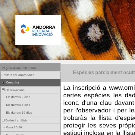
Pàgina d'inici d'Ornitho
Espècies parcialment ocul
Entitats col·laboradores
Consulta
La inscripció a www.orni
Observacions
certes espècies les da
-
Els darrers 2 dies
icona d'una clau davant
-
Els darrers 5 dies
per l'observador i per l
-
Els darrers 15 dies
trobaràs la llista d'es
Dades i anàlisis
protegir les seves pròp
-
Grua 25-26
estigui inclosa en la llist