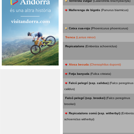
Terrerola vulgar
(Calandrella brachydactyla)
Mallerenga de bigotis
(Panurus biarmicus)
Cotxa cua-roja
(Phoenicurus phoenicurus)
Trenca
(Lanius minor)
Repicatalons
(Emberiza schoeniclus)
Alosa becuda
(Chersophilus duponti)
Fotja banyuda
(Fulica cristata)
Falcó pelegrí (ssp. calidus)
(Falco peregrinus
calidus)
Falcó pelegrí (ssp. brookei)
(Falco peregrinus
brookei)
Repicatalons comú (ssp. witherbyi)
(Emberiz
schoeniclus witherbyi)