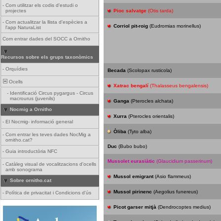
-
Com utilitzar els codis d'estudi o
projectes
Pioc salvatge
(Otis tarda)
-
Com actualitzar la llista d'espècies a
Corriol pit-roig
(Eudromias morinellus)
l'app NaturaList
Com entrar dades del SOCC a Ornitho
Recursos sobre els grups taxonòmics
-
Orquídies
Becada
(Scolopax rusticola)
Ocells
Xatrac bengalí
(Thalasseus bengalensis)
-
Identificació Circus pygargus - Circus
macrourus (juvenils)
Ganga
(Pterocles alchata)
Nocmig a Ornitho
Xurra
(Pterocles orientalis)
-
El Nocmig- informació general
Òliba
(Tyto alba)
-
Com entrar les teves dades NocMig a
ornitho.cat?
Duc
(Bubo bubo)
-
Guia introductòria NFC
Mussolet eurasiàtic
(Glaucidium passerinum)
-
Catàleg visual de vocalitzacions d'ocells
amb sonograma
Mussol emigrant
(Asio flammeus)
Sobre ornitho.cat
Mussol pirinenc
(Aegolius funereus)
-
Política de privacitat i Condicions d'ús
Picot garser mitjà
(Dendrocoptes medius)