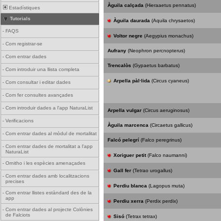
Àguila calçada
(Hieraaetus pennatus)
Estadístiques
Tutorials
Àguila daurada
(Aquila chrysaetos)
-
FAQS
Voltor negre
(Aegypius monachus)
-
Com registrar-se
Aufrany
(Neophron percnopterus)
-
Com entrar dades
Trencalòs
(Gypaetus barbatus)
-
Com introduir una llista completa
Arpella pàl·lida
(Circus cyaneus)
-
Com consultar i editar dades
-
Com fer consultes avançades
-
Com introduir dades a l'app NaturaList
Arpella vulgar
(Circus aeruginosus)
-
Verificacions
Àguila marcenca
(Circaetus gallicus)
-
Com entrar dades al mòdul de mortalitat
Falcó pelegrí
(Falco peregrinus)
-
Com entrar dades de mortalitat a l'app
NaturaList
Xoriguer petit
(Falco naumanni)
-
Ornitho i les espècies amenaçades
Gall fer
(Tetrao urogallus)
-
Com entrar dades amb localitzacions
precises
Perdiu blanca
(Lagopus muta)
-
Com entrar llistes estàndard des de la
app
Perdiu xerra
(Perdix perdix)
-
Com entrar dades al projecte Colònies
de Falciots
Sisó
(Tetrax tetrax)