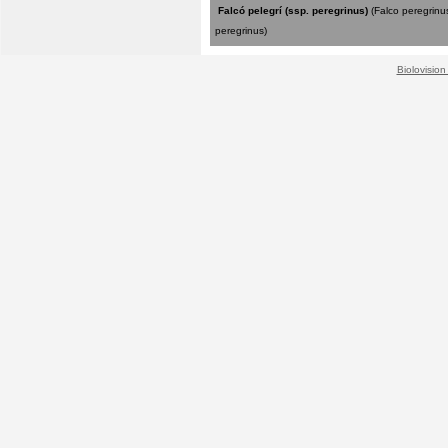
Falcó pelegrí (ssp. peregrinus)
(Falco peregrinu
peregrinus)
Biolovision