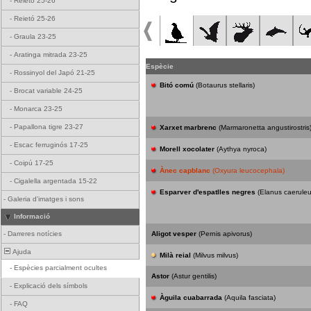
-
Reietó 25-26
-
Reietó 25-26
-
Graula 23-25
-
Aratinga mitrada 23-25
Espècie
-
Rossinyol del Japó 21-25
Bitó comú
(Botaurus stellaris)
-
Brocat variable 24-25
-
Monarca 23-25
-
Papallona tigre 23-27
Xarxet marbrenc
(Marmaronetta angustirostris
-
Escac ferruginós 17-25
Morell xocolater
(Aythya nyroca)
-
Coipú 17-25
Ànec capblanc
(Oxyura leucocephala)
-
Cigalella argentada 15-22
Esparver d'espatlles negres
(Elanus caeruleu
-
Galeria d'imatges i sons
Informació
-
Darreres notícies
Aligot vesper
(Pernis apivorus)
Ajuda
Milà reial
(Milvus milvus)
-
Espècies parcialment ocultes
Astor
(Astur gentilis)
-
Explicació dels símbols
Àguila cuabarrada
(Aquila fasciata)
-
FAQ