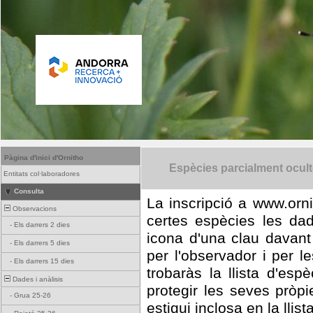
Pàgina d'inici d'Ornitho
Espècies parcialment ocul
Entitats col·laboradores
Consulta
La inscripció a www.orni
Observacions
certes espècies les da
-
Els darrers 2 dies
icona d'una clau davant
-
Els darrers 5 dies
per l'observador i per l
-
Els darrers 15 dies
trobaràs la llista d'es
Dades i anàlisis
protegir les seves pròp
-
Grua 25-26
estigui inclosa en la llist