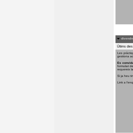
divendre
Últims dies
Les pràctiq
gestiona aq
Es convida
formulari d
requereix la
Si ja heu ti
Link a l'en