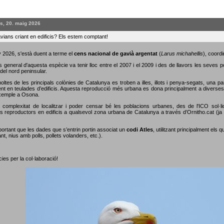
s, 20. maig 2026
vians criant en edificis? Els estem comptant!
 2026, s'està duent a terme el
cens nacional de gavià argentat
(
Larus michahellis
), coordi
s general d'aquesta espècie va tenir lloc entre el 2007 i el 2009 i des de llavors les seves 
del nord peninsular.
oltes de les principals colònies de Catalunya es troben a illes, illots i penya-segats, una p
nt en teulades d’edificis. Aquesta reproducció més urbana es dona principalment a diverses c
xemple a Osona.
 complexitat de localitzar i poder censar bé les poblacions urbanes, des de l'ICO sol·li
s reproductors en edificis a qualsevol zona urbana de Catalunya a través d’Ornitho.cat (ja s
portant que les dades que s’entrin portin associat un
codi Atles
, utilitzant principalment els 
nt, nius amb polls, pollets volanders, etc.).
ies per la col·laboració!