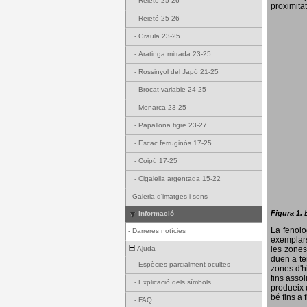
-
Reietó 25-26
proximitat
-
Reietó 25-26
-
Graula 23-25
-
Aratinga mitrada 23-25
-
Rossinyol del Japó 21-25
-
Brocat variable 24-25
-
Monarca 23-25
-
Papallona tigre 23-27
-
Escac ferruginós 17-25
-
Coipú 17-25
-
Cigalella argentada 15-22
-
Galeria d'imatges i sons
Figura 1.
Informació
La fenol
-
Darreres notícies
exemplars
Ajuda
les zones
duen a te
-
Espècies parcialment ocultes
zones d'hi
fins assol
-
Explicació dels símbols
produeix 
bé fins a 
-
FAQ