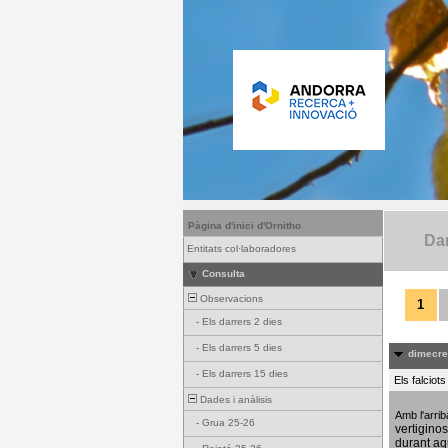
Pàgina d'inici d'Ornitho
Dar
Entitats col·laboradores
Consulta
Observacions
1
-
Els darrers 2 dies
-
Els darrers 5 dies
dimecres
-
Els darrers 15 dies
Els falciot
Dades i anàlisis
Amb l'arri
-
Grua 25-26
vertigino
durant aq