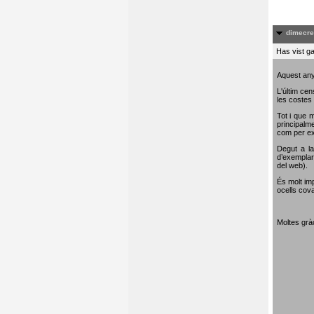
dimecre
Has vist ga
Aquest any
L'últim cen
les costes 
Tot i que m
principalme
com per e
Degut a la
d’exemplar
del web).
És molt im
ocells cova
Moltes gràc