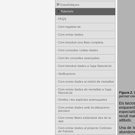
Estadístiques
Tutorials
-
FAQS
-
Com registrar-se
-
Com entrar dades
-
Com introduir una llista completa
-
Com consultar i editar dades
-
Com fer consultes avançades
-
Com introduir dades a l'app NaturaList
-
Verificacions
-
Com entrar dades al mòdul de mortalitat
-
Com entrar dades de mortalitat a l'app
Figura 2.
NaturaList
permet visu
-
Ornitho i les espècies amenaçades
Els falci
emparenta
-
Com entrar dades amb localitzacions
precises
especiali
recull ma
-
Com entrar llistes estàndard des de la
altituds.
app
Una de le
-
Com entrar dades al projecte Colònies
de Falciots
abandonen