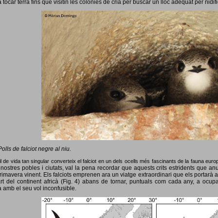
 tocar terra fins que visitin les colònies de cria per buscar un lloc adequat per nidif
Polls de falciot negre al niu.
l de vida tan singular converteix el falciot en un dels ocells més fascinants de la fauna eur
nostres pobles i ciutats, val la pena recordar que aquests crits estridents que anun
primavera vinent.
Els falciots emprenen ara un viatge extraordinari que els portarà a
rt del continent africà (Fig. 4) abans de tornar, puntuals com cada any, a ocup
 amb el seu vol inconfusible.