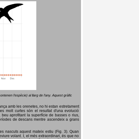
ntenen l’espècie) al llarg de l’any. Aquest gràfic
lança amb les orenetes, no hi estan estretament
es molt curtes són el resultat d'una evolució
, beu aprofitant la superfície de basses o rius,
nt períodes de descans mentre ascendeix a grans
es nascuts aquest mateix estiu (Fig. 3). Quan
iure volant. I, el més extraordinari, és que no