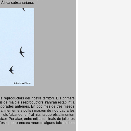
l'Àfrica subsahariana.
 reproductors del nostre territori. Els primers
is de maig els reproductors s'aniran establint a
temporades anteriors. En poc més de tres mesos
s, alimenten els polls i marxen de nou cap a les
Sí, els "abandonen" al niu, ja que els alimenten
er. Per això, entre mitjans i finals de juliol es
d'estiu, però encara veurem alguns falciots ben