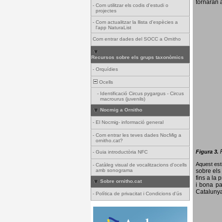
tornaran a
-
Com utilitzar els codis d'estudi o
projectes
-
Com actualitzar la llista d'espècies a
l'app NaturaList
Com entrar dades del SOCC a Ornitho
Recursos sobre els grups taxonòmics
-
Orquídies
Ocells
-
Identificació Circus pygargus - Circus
macrourus (juvenils)
Nocmig a Ornitho
-
El Nocmig- informació general
-
Com entrar les teves dades NocMig a
ornitho.cat?
Figura 3.
-
Guia introductòria NFC
Aquest esti
-
Catàleg visual de vocalitzacions d'ocells
amb sonograma
sobre els 
fins a la 
Sobre ornitho.cat
i bona pa
Catalunya
-
Política de privacitat i Condicions d'ús