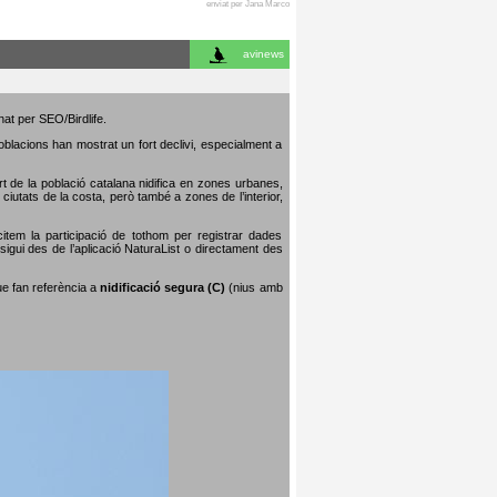
enviat per Jana Marco
avinews
nat per SEO/Birdlife.
poblacions han mostrat un fort declivi, especialment a
art de la població catalana nidifica en zones urbanes,
iutats de la costa, però també a zones de l’interior,
citem la participació de tothom per registrar dades
igui des de l’aplicació NaturaList o directament des
que fan referència a
nidificació segura (C)
(nius amb