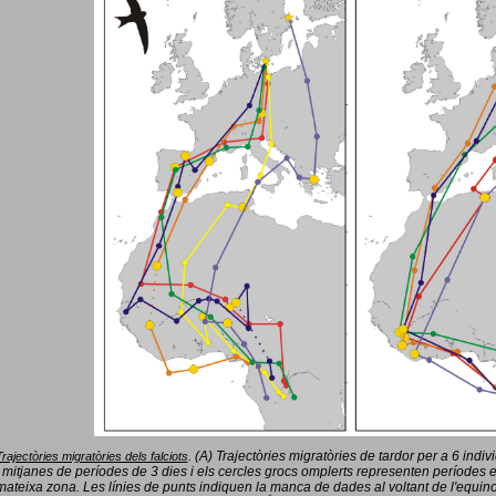
(A) Trajectòries migratòries de tardor per a 6 indi
Trajectòries migratòries dels falciots
.
 mitjanes de períodes de 3 dies i els cercles grocs omplerts representen períodes 
mateixa zona. Les línies de punts indiquen la manca de dades al voltant de l'equinoc