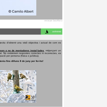
enviat per Jana Marco
avinews
ectiu d'obtenir una visió objectiva i actual de com es
sen o no de menjadores instal·lades
, mitjançant un
t. No existeixen respostes correctes ni incorrectes, es
pació per persona (física o jurídica).
teniu fins dilluns 8 de juny per fer-ho!