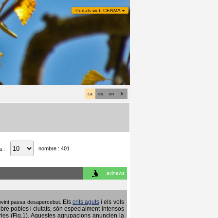
Portals web CENMA
ca
es
en
fr
nombre : 401
a :
avinews
Els
crits aguts
i els vols
 sovint passa desapercebut.
obre pobles i ciutats, són especialment intensos
ries (Fig.1). Aquestes agrupacions anuncien la