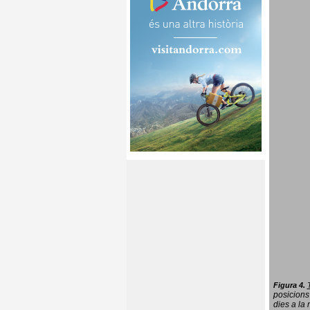
Figura 4.
posicions
dies a la 