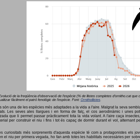
Evolució de la freqüència d’observació de l’espècie (% de llistes completes d’ornitho.cat que co
alitzar fàcilment el patró fenològic de l’espècie. Font:
Ornithollistes
.
ots són una de les espècies més adaptades a la vida a l'aire. Malgrat la seva semb
ts. Les seves ales llargues i en forma de falç, el cos aerodinàmic i unes pot
tzada que li permet passar pràcticament tota la vida volant. A l'aire caça insectes
terial per construir el niu i fins i tot és capaç de dormir durant el vol, alterna
s curiositats més sorprenents d'aquesta espècie té com a protagonistes els jov
 el niu per primera vegada, ho fan amb totes les habilitats necessàries per sobrev