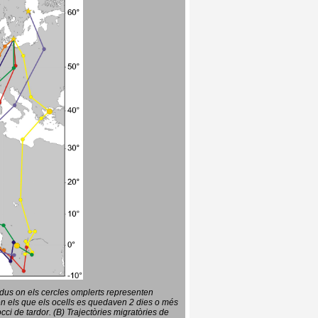
vidus on els cercles omplerts representen
en els que els ocells es quedaven 2 dies o més
ci de tardor. (B) Trajectòries migratòries de