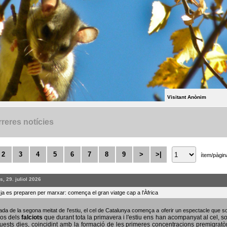
Visitant Anònim
reres notícies
2
3
4
5
6
7
8
9
>
>|
ítem/pàgin
, 29. juliol 2026
s ja es preparen per marxar: comença el gran viatge cap a l'Àfrica
bada de la segona meitat de l'estiu, el cel de Catalunya comença a oferir un espectacle que
sos dels
falciots
que durant tota la primavera i l'estiu ens han acompanyat al cel, s
uests dies, coincidint amb la formació de les primeres concentracions premigratò