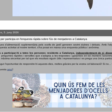
s, 5. juny 2026
 per participa en l'enquesta ràpida sobre l’ús de menjadores a Catalunya
ues d’alimentació suplementària pels ocells de jardí generen sovint dubtes i debats. Amb l'obj
uesta activitat al nostre territori, s’ha posat en marxa una enquesta pública i anònima.
 a participar-hi a totes les persones residents a Catalunya,
independentment de si dispo
e preguntes ràpides i senzilles que s'adapta a les respostes i garanteix en tot moment l'anonima
 màxima sinceritat per tal que els resultats siguin útils i representatius i es prega una única partici
ngut l'oportunitat de respondre-hi aquests dies, moltes gràcies per la vostra col·laboració! Si no...
questa
aquí
!