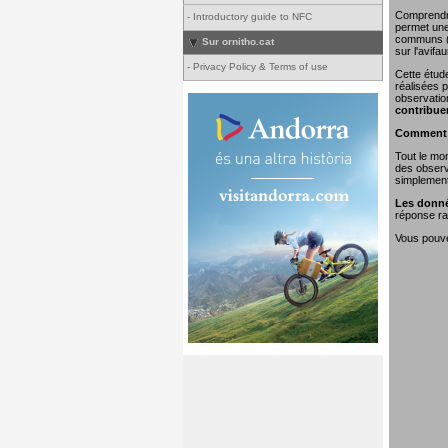
Comprendre 
-
Introductory guide to NFC
permet une 
communs (o
Sur ornitho.cat
sur l'avifa
-
Privacy Policy & Terms of use
Cette étud
réalisées p
observatio
contribue
Comment e
Tout le mon
des observa
simplement 
Les donné
réponse rap
Vous pouvez