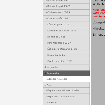
Ces trava
-
Roitelet huppé 25-26
confronté
-
Roitelet huppé 25-26
Nous vous
-
Corbeau freux 23-25
votre con
mainten
-
Conure mitrée 23-25
L’usage d
-
Léiothrix jaune 21-25
N’hésitez
-
Damier de la succise 24-25
En nous e
-
Monarque 23-25
-
Petit Monarque 23-27
-
Échiquier d'Occitanie 17-25
-
Ragondin 17-25
-
Cigale argentée 15-22
-
Les galeries
Information
-
Toutes les nouvelles
Aide
-
Espèces à publication limitée
-
Explication des symboles
-
les FAQs