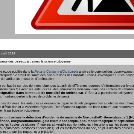
. avril 2026
 santé des oiseaux à travers la science citoyenne
e étude publiée dans la
Revista Catalana d’Ornitologia
analyse le potentiel des observations r
interpréter le statut de santé des oiseaux dans des habitats urbains, investiguer sur les causes
 de faciliter les mesures d'atténuation.
 est basée sur des données obtenues à partir de différentes sources d'information sur le sta
ions directes avec les auteur.rices, des admissions d'oiseaux dans des centres de réhabili
signalées dans le module de mortalité de ornitho.cat
. Grâce à la participation citoyenn
x montrant certains types de problème de santé.
nt ces données, les auteur.rices évaluent la capacité de tels programmes à détecter des cha
s d'évolution et la variabilité régionale. Des réponses rapides, de bons retours aux observate
r la participation citoyenne.
ées
ont permis la détection d'épidémie de maladie de Newcastle/Orthoavulavirus 1 (N
riose, coligranulomatose, gale knemidocoptique, pneumonie fongique et septicémi
e, les kystes de plumes, l’hyperparathyroïdie nutritionnelle, les infestations par les tiques, 
, nématodes, cestodes et coccidies), et les malformations du bec, en plus d’autres causes de
es morts sur les routes, et la prédation.