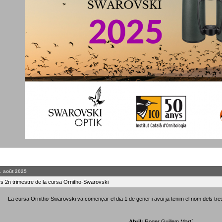
. août 2025
 2n trimestre de la cursa Ornitho-Swarovski
La cursa Ornitho-Swarovski va començar el dia 1 de gener i avui ja tenim el nom dels tre
Abril:
Roger Guillem Martí