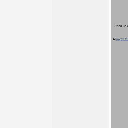
Cada un d
Al
portal Or