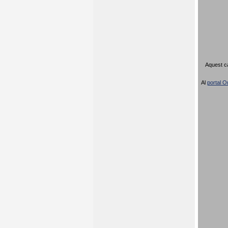
Aquest ca
Al
portal Or