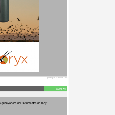
posté par Marina Cuito
avinews
s guanyadors del 2n trimestre de l'any: