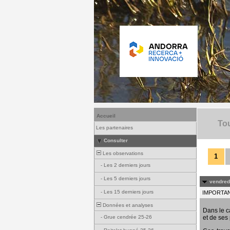
Accueil
Tou
Les partenaires
Consulter
Les observations
1
-
Les 2 derniers jours
-
Les 5 derniers jours
vendredi
-
Les 15 derniers jours
IMPORTANT
Données et analyses
Dans le c
et de ses 
-
Grue cendrée 25-26