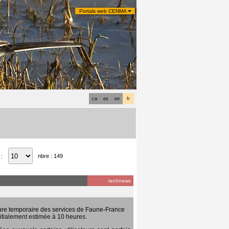
Portals web CENMA
ca
es
en
fr
nbre : 149
 :
technews
ure temporaire des services de Faune-France
itialement estimée à 10 heures.