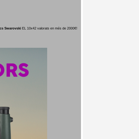
ics Swarovski
EL 10x42 valorats en més de 2000€!