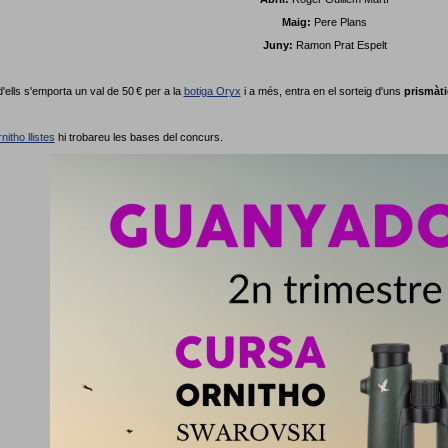
Maig:
Pere Plans
Juny:
Ramon Prat Espelt
'ells s'emporta un val de 50 € per a la
botiga Oryx
i a més, entra en el sorteig d'uns
prismàt
nitho llistes
hi trobareu les bases del concurs.