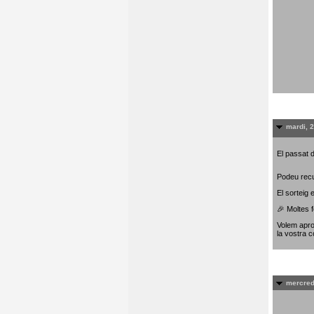
mardi, 
El passat d
Podeu recu
El sorteig
🎉 Moltes f
Volem apro
la vostra c
mercred