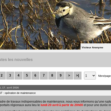
Visiteur Anonyme
tes les nouvelles
2
3
4
5
6
7
8
9
>
>|
Nbre/page
, 17. avril 2026
 : opération de maintenance
adre de travaux indispensables de maintenance, nous vous informons qu’une rupt
portails régionaux aura lieu le
lundi 20 avril à partir de 20h00
et pour une durée in