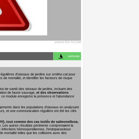
posté par Marc Illa Llobet
avinews
égulières d'oiseaux de jardins sur ornitho.cat pour
 de mortalité, et identifier les facteurs de risque
tut de santé des oiseaux de jardins, incluant des
tation de faune sauvage,
et des observations
e, ce module enregistre la présence et l'abondance
ngements dans les populations d'oiseaux en analysant
urs, et une communication régulière ont été les clés
DV), tout comme des cas isolés de salmonellose,
e
. Les autres résultats pertinents comprenaient la
les infections hémosporidiennes, l’endoparasitose
 mortalité telles que les collisions avec des