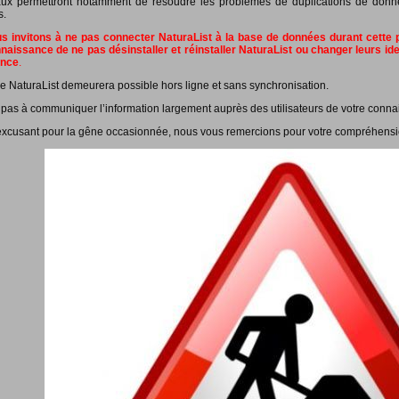
ux permettront notamment de résoudre les problèmes de duplications de données
s.
 invitons à ne pas connecter NaturaList à la base de données durant cette pé
naissance de ne pas désinstaller et réinstaller NaturaList ou changer leurs id
ance
.
e NaturaList demeurera possible hors ligne et sans synchronisation.
 pas à communiquer l’information largement auprès des utilisateurs de votre conna
xcusant pour la gêne occasionnée, nous vous remercions pour votre compréhensi