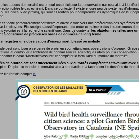
les causes de mortalité est un outil essentiel pour la conservation car cela aide à identifier
action ciblée le cas échéant. Dans ce contexte, il existe encore peu de systèmes d’informati
u les oiseaux de jardins), qui sont essentiels pour comprendre les dynamiques de leur popu
une.
e est donc particulièrement pertinente et ouvre la voie vers une amélioration des systèmes d
ar les citoyens. Elle souligne aussi l’importance de créer et maintenir des infrastructures de 
ns volontaires à la recherche scientifique. Dans ce contexte,
les plateformes telles que orni
nt à construire de précieuses bases de données de long terme
.
nregistrer une observation d'oiseau mort, blessé ou malade
de peut contribuer à ce genre de projet en soumettant leurs observations d'oiseaux. Grâce à o
tions et contribuer à l'obtention de connaissances scientifiques utiles pour la conservation. Dep
cocher la case "Mortalité/blessure" et compléter le formulaire du module de mortalité.
es de ornitho.cat sont directement liées aux autorités compétentes travaillant avec 
ide. De plus, le module de mortalité aide à standardiser la façon dont les données de mortali
 lire l'article complet
ici
.