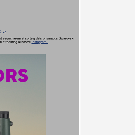
Oryx
 seguit farem el sorteig dels prismàtics Swarovski
en streaming al nostre
Instagram.