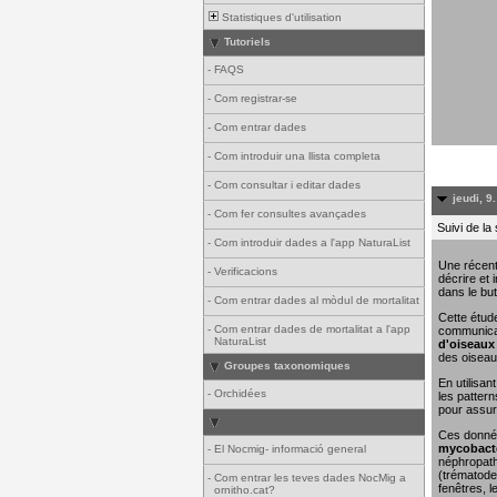
Statistiques d'utilisation
Tutoriels
-
FAQS
-
Com registrar-se
-
Com entrar dades
-
Com introduir una llista completa
-
Com consultar i editar dades
jeudi, 9
-
Com fer consultes avançades
Suivi de la
-
Com introduir dades a l'app NaturaList
Une récent
-
Verificacions
décrire et 
dans le but
-
Com entrar dades al mòdul de mortalitat
Cette étude
-
Com entrar dades de mortalitat a l'app
communicat
NaturaList
d'oiseaux 
des oiseau
Groupes taxonomiques
En utilisa
-
Orchidées
les pattern
pour assure
Ces donn
mycobacté
-
El Nocmig- informació general
néphropathi
(trématodes
-
Com entrar les teves dades NocMig a
fenêtres, l
ornitho.cat?