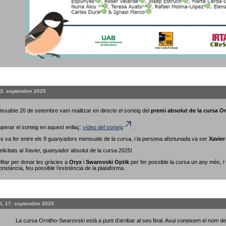
23. septembre 2025
issabte 20 de setembre vam realitzar en directe el sorteig del
premi absolut de la cursa O
perar el sorteig en aquest enllaç:
vídeo del sorteig
.
 es va fer entre els 9 guanyadors mensuals de la cursa, i la persona afortunada va ser
Xavier
elicitats al Xavier, guanyador absolut de la cursa 2025!
fitar per donar les gràcies a
Oryx
i
Swarovski Optik
per fer possible la cursa un any més, i
onstància, feu possible l’existència de la plataforma.
i, 17. septembre 2025
La cursa Ornitho-Swarovski està a punt d'arribar al seu final. Avui coneixem el nom 