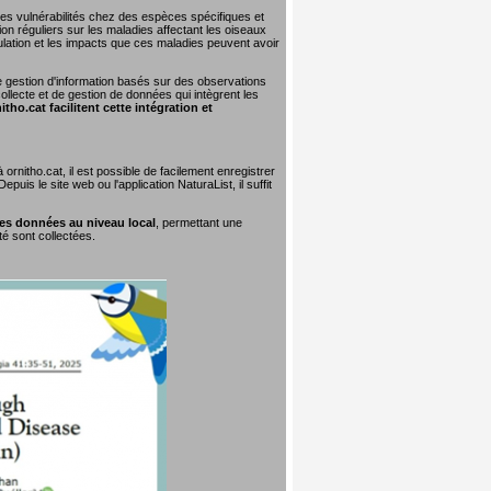
 les vulnérabilités chez des espèces spécifiques et
on réguliers sur les maladies affectant les oiseaux
lation et les impacts que ces maladies peuvent avoir
e gestion d'information basés sur des observations
collecte et de gestion de données qui intègrent les
tho.cat facilitent cette intégration et
rnitho.cat, il est possible de facilement enregistrer
uis le site web ou l'application NaturaList, il suffit
ces données au niveau local
, permettant une
té sont collectées.