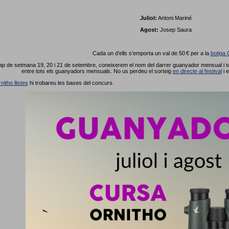
Juliol:
Antoni Mariné
Agost:
Josep Saura
Cada un d'ells s'emporta un val de 50 € per a la
botiga 
p de setmana 19, 20 i 21 de setembre, coneixerem el nom del darrer guanyador mensual i tot
entre tots els guanyadors mensuals. No us perdeu el sorteig
en directe al festival
i 
nitho llistes
hi trobareu les bases del concurs.