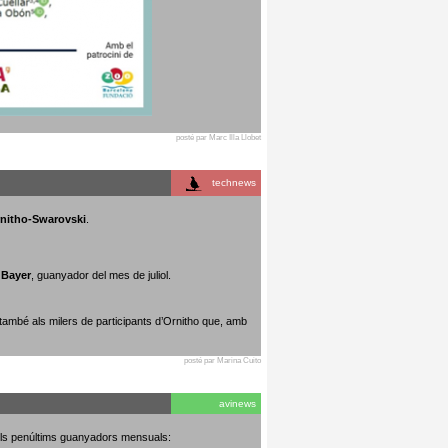
posté par Marc Illa Llobet
technews
rnitho-Swarovski
.
 Bayer
, guanyador del mes de juliol.
 també als milers de participants d’Ornitho que, amb
posté par Marina Cuito
avinews
dels penúltims guanyadors mensuals: