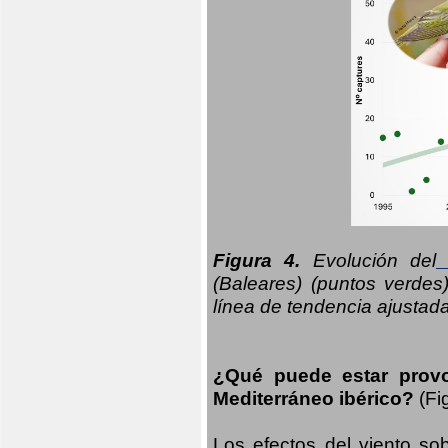
Figura 4.
Evolución del
n
(Baleares) (puntos verdes
línea de tendencia ajustad
¿Qué puede estar prov
Mediterráneo ibérico?
(Fi
Los efectos del viento sob