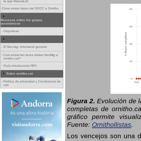
la app NaturaList
Cómo entrar datos del SOCC a Ornitho
Recursos sobre los grupos
taxonómicos
-
Orquídeas
-
El Nocmig- informació general
-
Com entrar les teves dades NocMig a
ornitho.cat?
-
Guía introductoria NFC
Sobre ornitho.cat
-
Política de privacidad y Condiciones de
uso
Figura 2.
Evolución de l
completas de ornitho.ca
gráfico permite visual
Fuente:
Ornithollistas
.
Los vencejos son una de