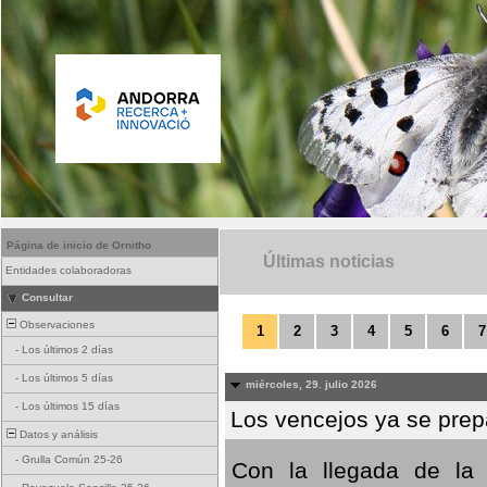
Página de inicio de Ornitho
Últimas noticias
Entidades colaboradoras
Consultar
Observaciones
1
2
3
4
5
6
7
-
Los últimos 2 días
-
Los últimos 5 días
miércoles, 29. julio 2026
-
Los últimos 15 días
Los vencejos ya se prepa
Datos y análisis
-
Grulla Común 25-26
Con la llegada de la 