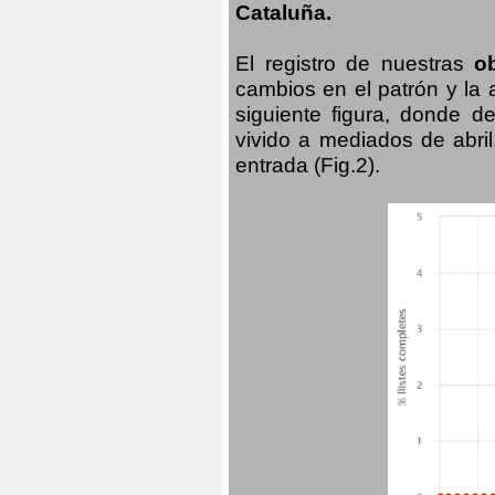
Cataluña.
El registro de nuestras
o
cambios en el patrón y la
siguiente figura, donde d
vivido a mediados de abril
entrada (Fig.2).