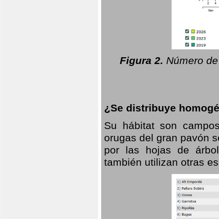
Figura 2.
Número de 
¿Se distribuye homogé
Su hábitat son campos
orugas del gran pavón s
por las hojas de árbo
también utilizan otras 