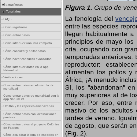
Estadísticas
Figura 1.
Grupo de vence
Tutoriales
La fenología del
vencej
-
FAQS
entre las especies repro
-
Cómo registrarse
llegan habitualmente a 
-
Cómo entrar datos
principios de mayo los 
-
Como introducir una lista completa
cría, ocupando con gran
-
Cómo consultar y editar datos
temporadas anteriores. 
-
Cómo hacer consultas avanzadas
reproductor: establece
-
Cómo introducir datos en la app
NaturaList
alimentan los pollos y
-
Verificaciones
África, ¡A menudo inclu
-
Como entrar datos en el módulo de
Sí, los "abandonan" en
mortalidad
muy superiores al de lo
-
Como entrar datos de mortalidad con la
app NaturaList
crecer. Por eso, entre 
-
Ornitho y las especies amenazadas
masivo de los adultos
-
Cómo entrar datos con localizaciones
tardes de verano. Igual
precisas
de agosto, que serán en
-
Cómo entrar datos al proyecto Colònies
de Falciots
(Fig. 2).
-
Cómo actualizar la lista de especies en