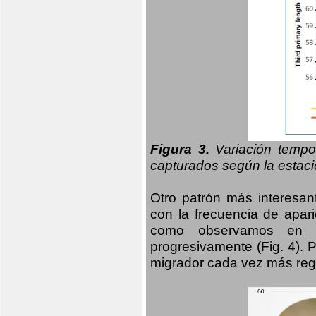
Figura 3.
Variación tempo
capturados según la estació
Otro patrón más interesan
con la frecuencia de apari
como observamos en el
progresivamente (Fig. 4).
migrador cada vez más regu