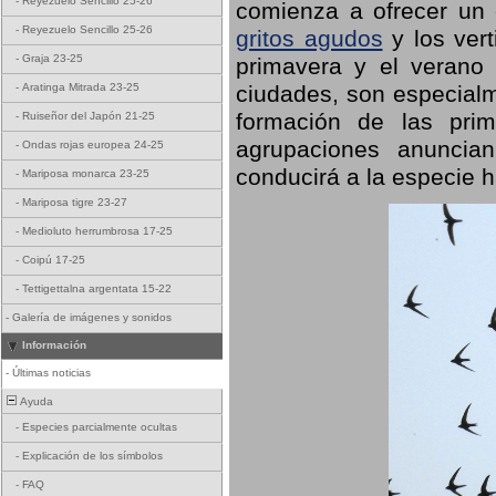
-
Reyezuelo Sencillo 25-26
comienza a ofrecer un
-
Reyezuelo Sencillo 25-26
gritos agudos
y los ver
-
Graja 23-25
primavera y el verano
ciudades, son especialm
-
Aratinga Mitrada 23-25
formación de las prime
-
Ruiseñor del Japón 21-25
agrupaciones anuncian
-
Ondas rojas europea 24-25
conducirá a la especie h
-
Mariposa monarca 23-25
-
Mariposa tigre 23-27
-
Medioluto herrumbrosa 17-25
-
Coipú 17-25
-
Tettigettalna argentata 15-22
-
Galería de imágenes y sonidos
Información
-
Últimas noticias
Ayuda
-
Especies parcialmente ocultas
-
Explicación de los símbolos
-
FAQ