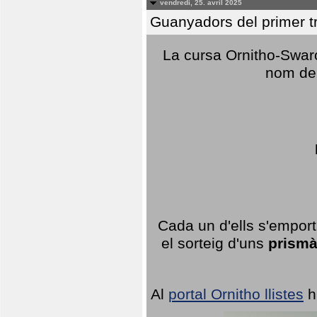
vendredi, 25. avril 2025
Guanyadors del primer t
La cursa Ornitho-Swaro
nom del
Cada un d'ells s'emport
el sorteig d'uns
prismà
Al
portal Ornitho llistes
h