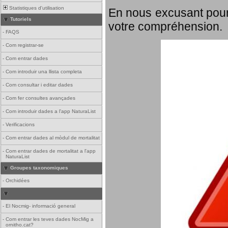
Statistiques d'utilisation
En nous excusant pour
Tutoriels
votre compréhension.
-
FAQS
-
Com registrar-se
-
Com entrar dades
-
Com introduir una llista completa
-
Com consultar i editar dades
-
Com fer consultes avançades
-
Com introduir dades a l'app NaturaList
-
Verificacions
-
Com entrar dades al mòdul de mortalitat
-
Com entrar dades de mortalitat a l'app
NaturaList
Groupes taxonomiques
-
Orchidées
-
El Nocmig- informació general
-
Com entrar les teves dades NocMig a
ornitho.cat?