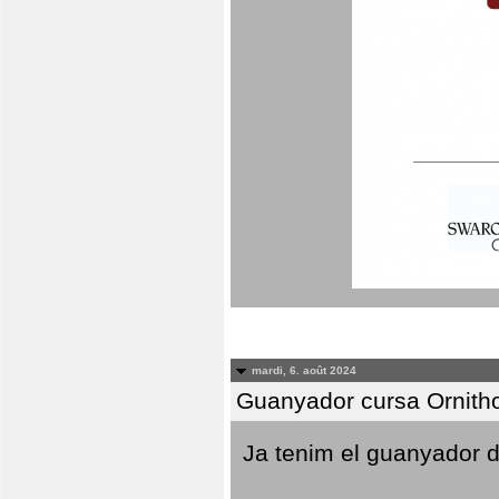
mardi, 6. août 2024
Guanyador cursa Ornith
Ja tenim el guanyador d