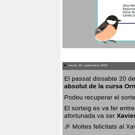
mardi, 23. septembre 2025
El passat dissabte 20 de
absolut de la cursa Or
Podeu recuperar el sorte
El sorteig es va fer ent
afortunada va ser
Xavie
🎉 Moltes felicitats al X