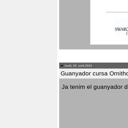
lundi, 26. août 2024
Guanyador cursa Ornitho
Ja tenim el guanyador d