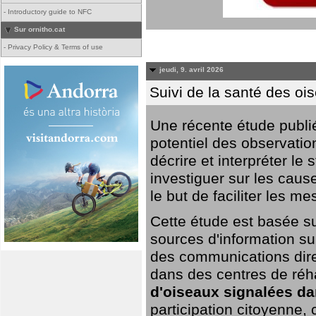
-
Introductory guide to NFC
Sur ornitho.cat
-
Privacy Policy & Terms of use
jeudi, 9. avril 2026
Suivi de la santé des oi
Une récente étude publi
potentiel des observation
décrire et interpréter le
investiguer sur les cause
le but de faciliter les m
Cette étude est basée su
sources d'information sur
des communications dire
dans des centres de réh
d'oiseaux signalées da
participation citoyenne,