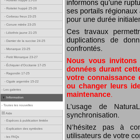
informons qu’une rupt
-
Roitelet huppé 25-26
-
Roitelet huppé 25-26
ses portails régionaux 
-
Corbeau freux 23-25
pour une durée initial
-
Conure mitrée 23-25
Ces travaux permett
-
Léiothrix jaune 21-25
duplications de donn
-
Damier de la succise 24-25
confrontés.
-
Monarque 23-25
-
Petit Monarque 23-27
Nous vous invitons
-
Échiquier d'Occitanie 17-25
données durant cette
-
Ragondin 17-25
votre connaissance d
-
Cigale argentée 15-22
ou changer leurs id
-
Les galeries
maintenance
.
Information
L’usage de NaturaL
-
Toutes les nouvelles
synchronisation.
Aide
-
Espèces à publication limitée
N’hésitez pas à com
-
Explication des symboles
utilisateurs de votre c
-
les FAQs