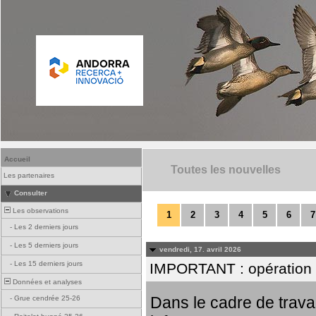
Accueil
Toutes les nouvelles
Les partenaires
Consulter
Les observations
1
2
3
4
5
6
7
-
Les 2 derniers jours
-
Les 5 derniers jours
vendredi, 17. avril 2026
-
Les 15 derniers jours
IMPORTANT : opération
Données et analyses
Dans le cadre de trav
-
Grue cendrée 25-26