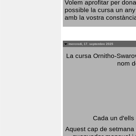
Volem aprofitar per dona
possible la cursa un any
amb la vostra constància,
mercredi, 17. septembre 2025
La cursa Ornitho-Swarovs
nom d
Cada un d'ells
Aquest cap de setmana 1