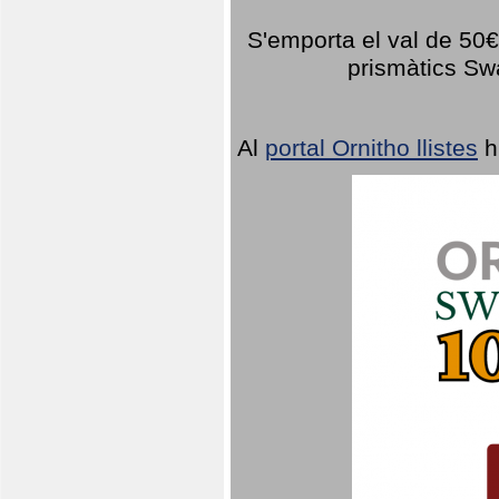
S'emporta el val de 50€ 
prismàtics Sw
Al
portal Ornitho llistes
h