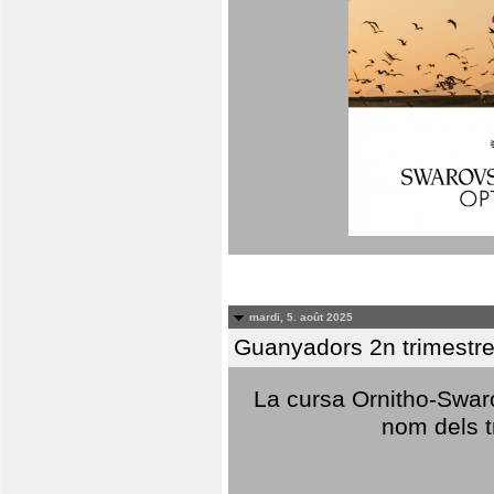
mardi, 5. août 2025
Guanyadors 2n trimestre
La cursa Ornitho-Swaro
nom dels t