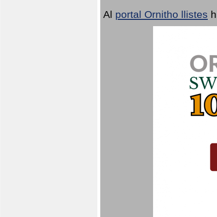
Al
portal Ornitho llistes
h