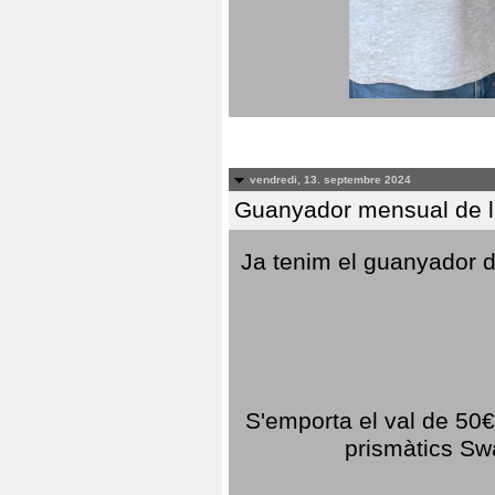
vendredi, 13. septembre 2024
Guanyador mensual de l
Ja tenim el guanyador d
S'emporta el val de 50€ 
prismàtics Sw