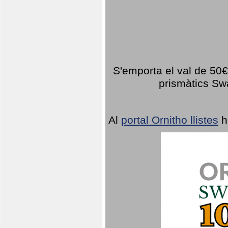
S'emporta el val de 50€ 
prismàtics Sw
Al
portal Ornitho llistes
h