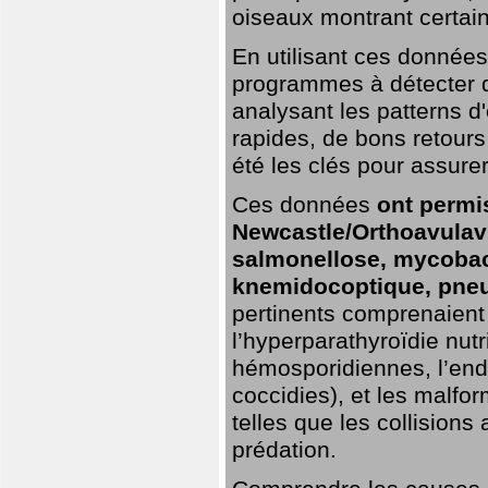
oiseaux montrant certai
En utilisant ces données,
programmes à détecter 
analysant les patterns d'
rapides, de bons retour
été les clés pour assurer
Ces données
ont permi
Newcastle/Orthoavulavi
salmonellose, mycobac
knemidocoptique, pneu
pertinents comprenaient 
l’hyperparathyroïdie nutri
hémosporidiennes, l’end
coccidies), et les malfo
telles que les collisions
prédation.