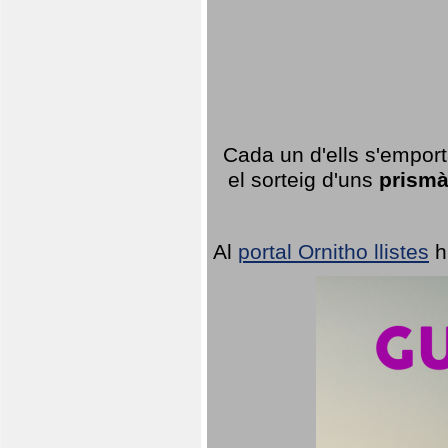
Cada un d'ells s'emport
el sorteig d'uns
prismà
Al
portal Ornitho llistes
h