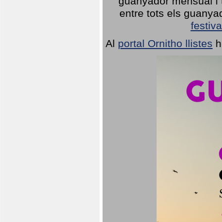
guanyador mensual i t
entre tots els guany
festiva
Al
portal Ornitho llistes
h