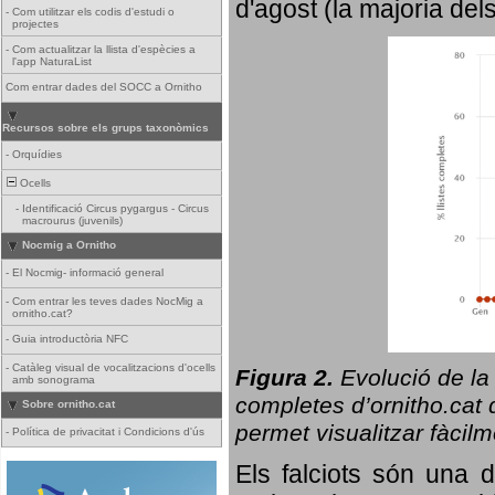
d'agost (la majoria del
-
Com utilitzar els codis d'estudi o
projectes
-
Com actualitzar la llista d'espècies a
l'app NaturaList
Com entrar dades del SOCC a Ornitho
Recursos sobre els grups taxonòmics
-
Orquídies
Ocells
-
Identificació Circus pygargus - Circus
macrourus (juvenils)
Nocmig a Ornitho
-
El Nocmig- informació general
-
Com entrar les teves dades NocMig a
ornitho.cat?
-
Guia introductòria NFC
-
Catàleg visual de vocalitzacions d'ocells
Figura 2.
Evolució de la
amb sonograma
completes d’ornitho.cat q
Sobre ornitho.cat
permet visualitzar fàcilm
-
Política de privacitat i Condicions d'ús
Els falciots són una 