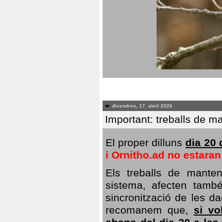
divendres, 17. abril 2026
Important: treballs de ma
El proper dilluns
dia 20 
i Ornitho.ad no estara
Els treballs de manten
sistema, afecten també 
sincronització de les da
recomanem que,
si vo