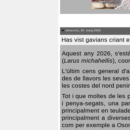
dimecres, 20. maig 2026
Has vist gavians criant 
Aquest any 2026, s'est
(
Larus michahellis
), coo
L'últim cens general d'a
des de llavors les seves
les costes del nord peni
Tot i que moltes de les p
i penya-segats, una par
principalment en teulad
principalment a diverses
com per exemple a Oso