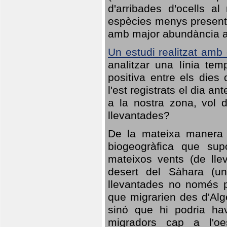
d'arribades d'ocells al
espècies menys presents
amb major abundància al 
Un estudi realitzat amb
analitzar una línia te
positiva entre els dies
l'est registrats el dia a
a la nostra zona, vol 
llevantades?
De la mateixa manera q
biogeogràfica que sup
mateixos vents (de lle
desert del Sàhara (un
llevantades no només po
que migrarien des d'Alg
sinó que hi podria ha
migradors cap a l'oe