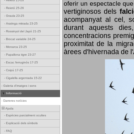
-
Reietó 25-26
oferir un espectacle qu
-
Reietó 25-26
vertiginosos dels
falc
-
Graula 23-25
acompanyat al cel, so
-
Aratinga mitrada 23-25
durant aquests dies
-
Rossinyol del Japó 21-25
concentracions premigr
-
Brocat variable 24-25
proximitat de la migra
-
Monarca 23-25
àrees d'hivernada de l
-
Papallona tigre 23-27
-
Escac ferruginós 17-25
-
Coipú 17-25
-
Cigalella argentada 15-22
-
Galeria d'imatges i sons
Informació
-
Darreres notícies
Ajuda
-
Espècies parcialment ocultes
-
Explicació dels símbols
-
FAQ