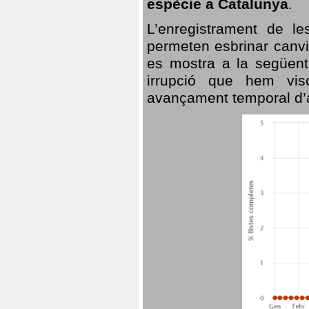
espècie a Catalunya
.
L’enregistrament de l
permeten esbrinar canvi
es mostra a la següent 
irrupció que hem vis
avançament temporal d’a