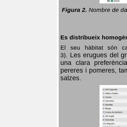
Figura 2.
Nombre de dad
Es distribueix homogè
El seu hàbitat són c
Les erugues del gr
3).
una clara preferència
pereres i pomeres, tam
salzes.