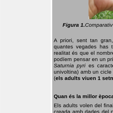
Figura 1.
Comparativa
A priori, sent tan gran
quantes vegades has t
realitat és que el nomb
podíem pensar en un princ
Saturnia pyri
es caracte
univoltina) amb un cicle 
(
els adults viuen 1 set
Quan és la millor èpoc
Els adults volen del fin
creada amb dades del po