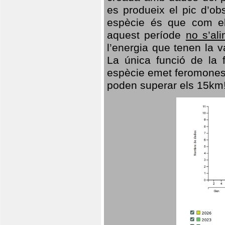
es produeix el pic d’ob
espècie és que com el
aquest període
no s’al
l’energia que tenen la 
La única funció de la f
espècie emet feromones
poden superar els 15km