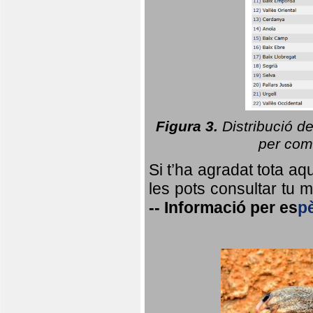
Figura 3.
Distribució d
per coma
Si t’ha agradat tota a
les pots consultar tu ma
--
Informació per
es
p