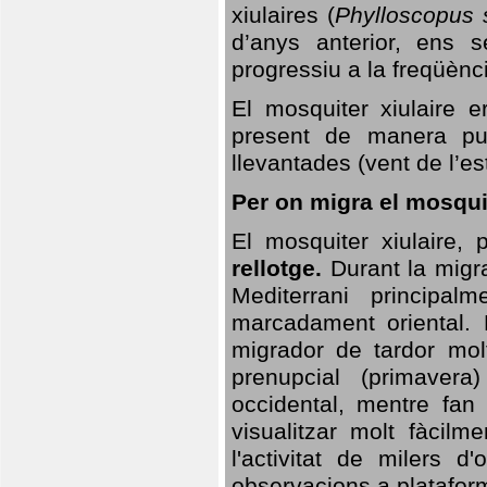
xiulaires (
Phylloscopus s
d’anys anterior, ens s
progressiu a la freqüènc
El mosquiter xiulaire 
present de manera pun
llevantades (vent de l’est
Per on migra el mosquit
El mosquiter xiulaire,
rellotge.
Durant la migra
Mediterrani principa
marcadament oriental. 
migrador de tardor molt
prenupcial (primavera
occidental, mentre fan 
visualitzar molt fàcilm
l'activitat de milers 
observacions a plataform