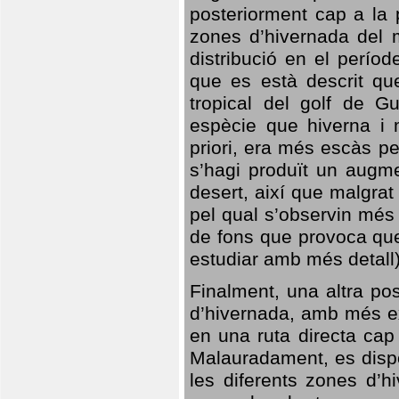
posteriorment cap a la p
zones d’hivernada del m
distribució en el perío
que es està descrit qu
tropical del golf de Gu
espècie que hiverna i m
priori, era més escàs p
s’hagi produït un augme
desert, així que malgra
pel qual s’observin més
de fons que provoca que
estudiar amb més detall)
Finalment, una altra po
d’hivernada, amb més e
en una ruta directa cap
Malauradament, es dispo
les diferents zones d’h