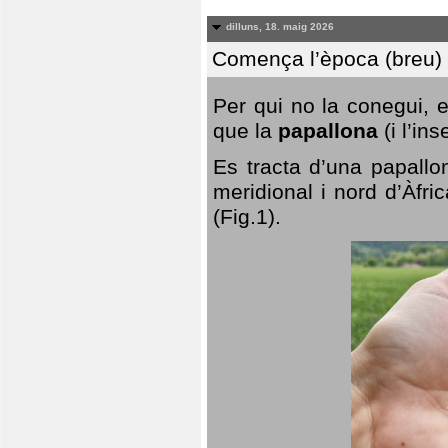
dilluns, 18. maig 2026
Comença l’època (breu) d
Per qui no la conegui, 
que la
papallona
(i l’in
Es tracta d’una papallo
meridional i nord d’Àfri
(Fig.1).