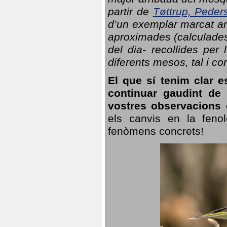
partir de
Tøttrup, Peder
d’un exemplar marcat am
aproximades (calculades
del dia- recollides per
diferents mesos, tal i c
El que sí tenim clar e
continuar gaudint de
vostres observacions 
els canvis en la fenol
fenòmens concrets!