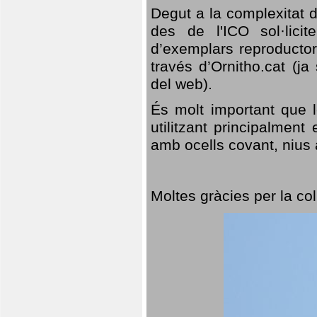
Degut a la complexitat d
des de l'ICO sol·lici
d’exemplars reproductor
través d’Ornitho.cat (ja
del web).
És molt important que 
utilitzant principalment
amb ocells covant, nius a
Moltes gràcies per la col