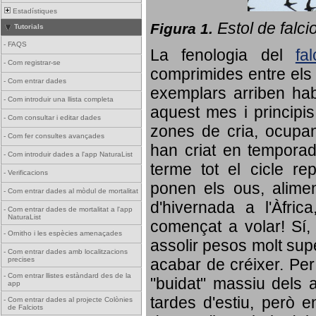
Estadístiques
Estol de falci
Figura 1.
Tutorials
-
FAQS
La fenologia del
fa
-
Com registrar-se
comprimides entre els o
-
Com entrar dades
exemplars arriben habi
-
Com introduir una llista completa
aquest mes i principis
-
Com consultar i editar dades
zones de cria, ocupan
-
Com fer consultes avançades
han criat en tempora
-
Com introduir dades a l'app NaturaList
terme tot el cicle rep
-
Verificacions
ponen els ous, alime
-
Com entrar dades al mòdul de mortalitat
d'hivernada a l'Àfric
-
Com entrar dades de mortalitat a l'app
NaturaList
començat a volar! Sí, 
-
Ornitho i les espècies amenaçades
assolir pesos molt supe
-
Com entrar dades amb localitzacions
precises
acabar de créixer. Per 
-
Com entrar llistes estàndard des de la
"buidat" massiu dels a
app
tardes d'estiu, però e
-
Com entrar dades al projecte Colònies
de Falciots