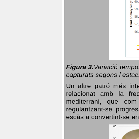
Figura 3.
Variació tempor
capturats segons l’estac
Un altre patró més in
relacionat amb la freq
mediterrani, que com
regularitzant-se progre
escàs a convertint-se en