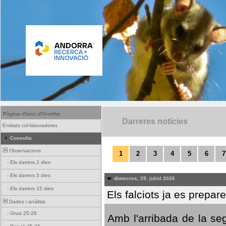
Pàgina d'inici d'Ornitho
Darreres notícies
Entitats col·laboradores
Consulta
Observacions
1
2
3
4
5
6
7
-
Els darrers 2 dies
-
Els darrers 5 dies
dimecres, 29. juliol 2026
-
Els darrers 15 dies
Els falciots ja es prepar
Dades i anàlisis
-
Grua 25-26
Amb l'arribada de la se