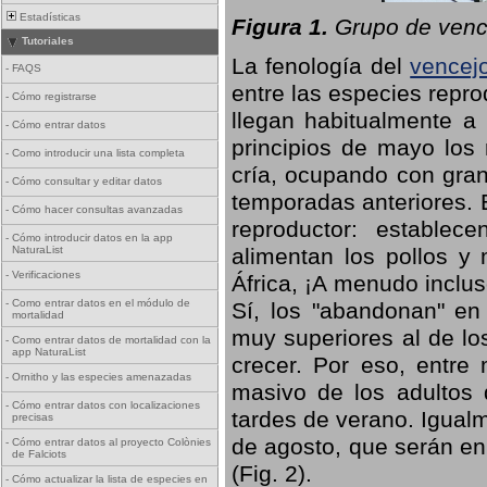
Estadísticas
Figura 1.
Grupo de vence
Tutoriales
La fenología del
vencej
-
FAQS
entre las especies repro
-
Cómo registrarse
llegan habitualmente a 
-
Cómo entrar datos
principios de mayo los 
-
Como introducir una lista completa
cría, ocupando con gran
-
Cómo consultar y editar datos
temporadas anteriores. 
-
Cómo hacer consultas avanzadas
reproductor: establece
-
Cómo introducir datos en la app
NaturaList
alimentan los pollos y
-
Verificaciones
África, ¡A menudo inclu
-
Como entrar datos en el módulo de
Sí, los "abandonan" en
mortalidad
muy superiores al de lo
-
Como entrar datos de mortalidad con la
app NaturaList
crecer. Por eso, entre 
-
Ornitho y las especies amenazadas
masivo de los adultos
-
Cómo entrar datos con localizaciones
tardes de verano. Igual
precisas
de agosto, que serán en
-
Cómo entrar datos al proyecto Colònies
de Falciots
(Fig. 2).
-
Cómo actualizar la lista de especies en