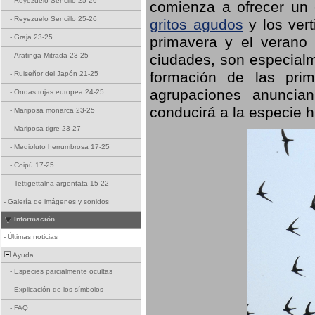
-
Reyezuelo Sencillo 25-26
comienza a ofrecer un
-
Reyezuelo Sencillo 25-26
gritos agudos
y los ver
-
Graja 23-25
primavera y el verano
ciudades, son especialm
-
Aratinga Mitrada 23-25
formación de las prime
-
Ruiseñor del Japón 21-25
agrupaciones anuncian
-
Ondas rojas europea 24-25
conducirá a la especie h
-
Mariposa monarca 23-25
-
Mariposa tigre 23-27
-
Medioluto herrumbrosa 17-25
-
Coipú 17-25
-
Tettigettalna argentata 15-22
-
Galería de imágenes y sonidos
Información
-
Últimas noticias
Ayuda
-
Especies parcialmente ocultas
-
Explicación de los símbolos
-
FAQ