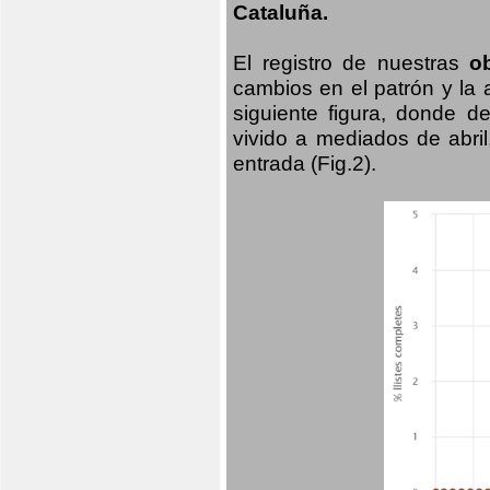
Cataluña.
El registro de nuestras
o
cambios en el patrón y la
siguiente figura, donde d
vivido a mediados de abril
entrada (Fig.2).