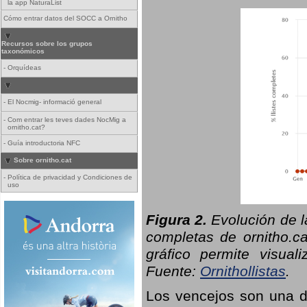
la app NaturaList
Cómo entrar datos del SOCC a Ornitho
Recursos sobre los grupos
taxonómicos
-
Orquídeas
-
El Nocmig- informació general
-
Com entrar les teves dades NocMig a
ornitho.cat?
-
Guía introductoria NFC
Sobre ornitho.cat
-
Política de privacidad y Condiciones de
uso
Figura 2.
Evolución de l
completas de ornitho.ca
gráfico permite visual
Fuente:
Ornithollistas
.
Los vencejos son una de