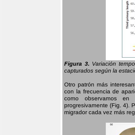
Figura 3.
Variación tempo
capturados según la estació
Otro patrón más interesan
con la frecuencia de apari
como observamos en el
progresivamente (Fig. 4).
migrador cada vez más regu