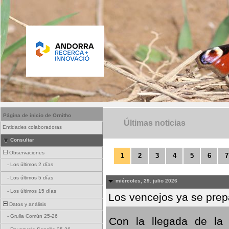
Página de inicio de Ornitho
Últimas noticias
Entidades colaboradoras
Consultar
Observaciones
1
2
3
4
5
6
7
-
Los últimos 2 días
-
Los últimos 5 días
miércoles, 29. julio 2026
-
Los últimos 15 días
Los vencejos ya se prepa
Datos y análisis
-
Grulla Común 25-26
Con la llegada de la 