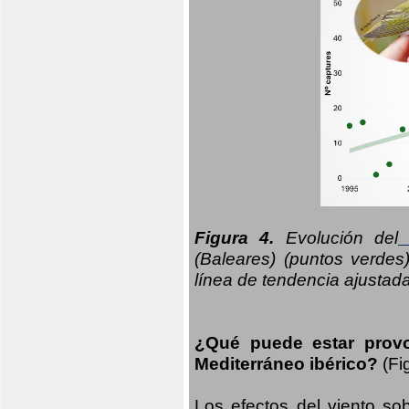
Figura 4.
Evolución del
n
(Baleares) (puntos verdes
línea de tendencia ajustad
¿Qué puede estar prov
Mediterráneo ibérico?
(Fi
Los efectos del viento sob