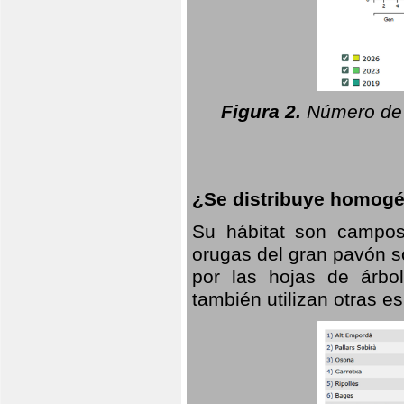
Figura 2.
Número de 
¿Se distribuye homogé
Su hábitat son campos
orugas del gran pavón s
por las hojas de árbo
también utilizan otras 