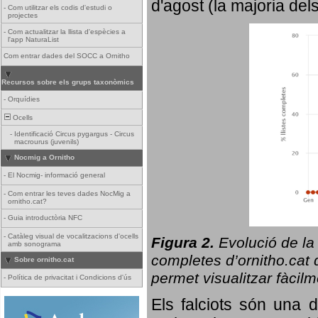
d'agost (la majoria del
-
Com utilitzar els codis d'estudi o
projectes
-
Com actualitzar la llista d'espècies a
l'app NaturaList
Com entrar dades del SOCC a Ornitho
Recursos sobre els grups taxonòmics
-
Orquídies
Ocells
-
Identificació Circus pygargus - Circus
macrourus (juvenils)
Nocmig a Ornitho
-
El Nocmig- informació general
-
Com entrar les teves dades NocMig a
ornitho.cat?
-
Guia introductòria NFC
-
Catàleg visual de vocalitzacions d'ocells
Figura 2.
Evolució de la
amb sonograma
completes d’ornitho.cat q
Sobre ornitho.cat
permet visualitzar fàcilm
-
Política de privacitat i Condicions d'ús
Els falciots són una 