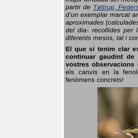
partir de
Tøttrup, Peder
d’un exemplar marcat am
aproximades (calculades
del dia- recollides per
diferents mesos, tal i c
El que sí tenim clar e
continuar gaudint de
vostres observacions 
els canvis en la fenol
fenòmens concrets!