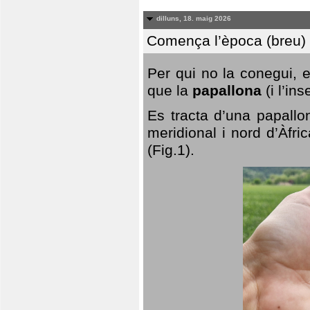
dilluns, 18. maig 2026
Comença l’època (breu) d
Per qui no la conegui, 
que la
papallona
(i l’in
Es tracta d’una papallo
meridional i nord d’Àfri
(Fig.1).