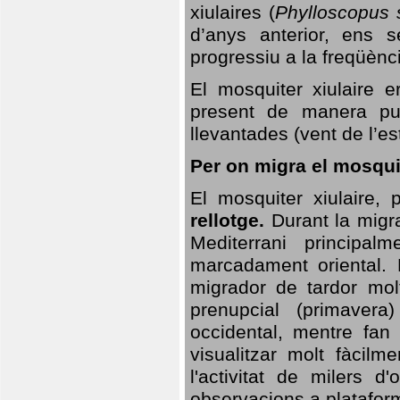
xiulaires (
Phylloscopus s
d’anys anterior, ens s
progressiu a la freqüènc
El mosquiter xiulaire 
present de manera pun
llevantades (vent de l’est
Per on migra el mosquit
El mosquiter xiulaire,
rellotge.
Durant la migra
Mediterrani principa
marcadament oriental. 
migrador de tardor molt
prenupcial (primavera
occidental, mentre fan 
visualitzar molt fàcilm
l'activitat de milers 
observacions a plataform