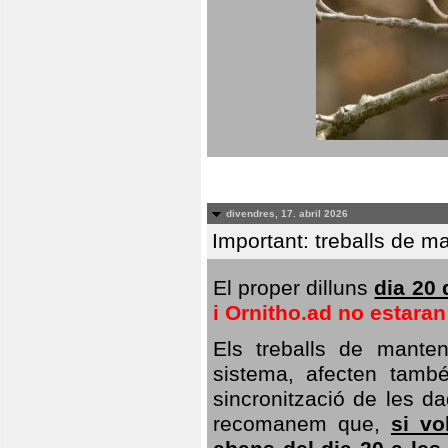
divendres, 17. abril 2026
Important: treballs de ma
El proper dilluns
dia 20 
i Ornitho.ad no estara
Els treballs de manten
sistema, afecten també 
sincronització de les da
recomanem que,
si vo