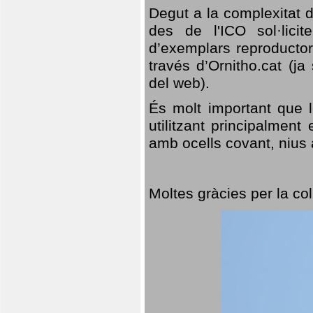
Degut a la complexitat d
des de l'ICO sol·lici
d’exemplars reproductor
través d’Ornitho.cat (ja
del web).
És molt important que 
utilitzant principalment
amb ocells covant, nius a
Moltes gràcies per la col