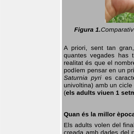
Figura 1.
Comparativa
A priori, sent tan gran
quantes vegades has t
realitat és que el nomb
podíem pensar en un princ
Saturnia pyri
es caracte
univoltina) amb un cicle 
(
els adults viuen 1 set
Quan és la millor èpoc
Els adults volen del fin
creada amb dades del po