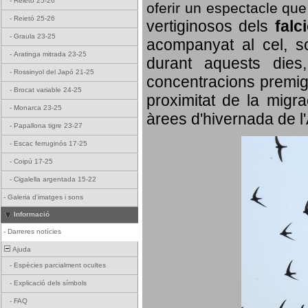
-
Reietó 25-26
oferir un espectacle qu
-
Reietó 25-26
vertiginosos dels
falc
-
Graula 23-25
acompanyat al cel, so
-
Aratinga mitrada 23-25
durant aquests dies
-
Rossinyol del Japó 21-25
concentracions premigr
-
Brocat variable 24-25
proximitat de la migra
-
Monarca 23-25
àrees d'hivernada de l
-
Papallona tigre 23-27
-
Escac ferruginós 17-25
-
Coipú 17-25
-
Cigalella argentada 15-22
-
Galeria d'imatges i sons
Informació
-
Darreres notícies
Ajuda
-
Espècies parcialment ocultes
-
Explicació dels símbols
-
FAQ