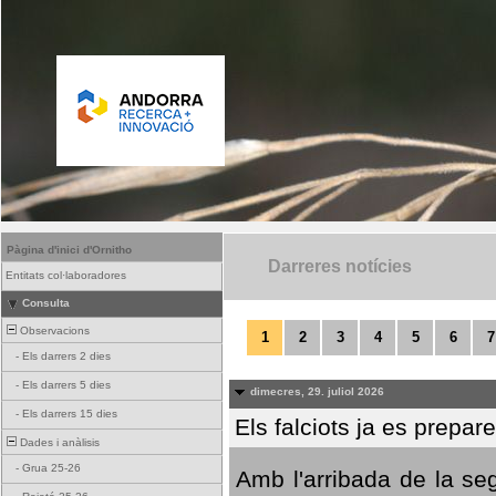
Pàgina d'inici d'Ornitho
Darreres notícies
Entitats col·laboradores
Consulta
Observacions
1
2
3
4
5
6
7
-
Els darrers 2 dies
-
Els darrers 5 dies
dimecres, 29. juliol 2026
-
Els darrers 15 dies
Els falciots ja es prepar
Dades i anàlisis
-
Grua 25-26
Amb l'arribada de la se