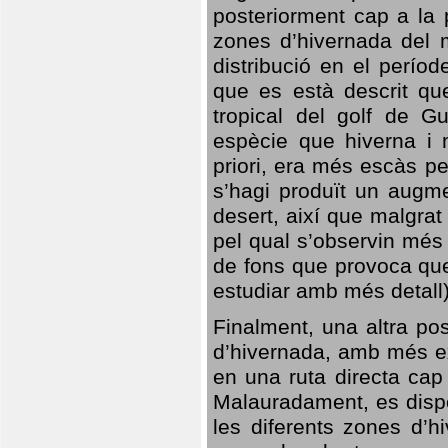
posteriorment cap a la p
zones d’hivernada del m
distribució en el perío
que es està descrit qu
tropical del golf de Gu
espècie que hiverna i m
priori, era més escàs p
s’hagi produït un augme
desert, així que malgra
pel qual s’observin més
de fons que provoca que
estudiar amb més detall)
Finalment, una altra po
d’hivernada, amb més e
en una ruta directa cap
Malauradament, es dispo
les diferents zones d’h