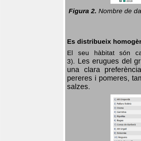
Figura 2.
Nombre de dad
Es distribueix homogè
El seu hàbitat són c
Les erugues del gr
3).
una clara preferència
pereres i pomeres, tam
salzes.