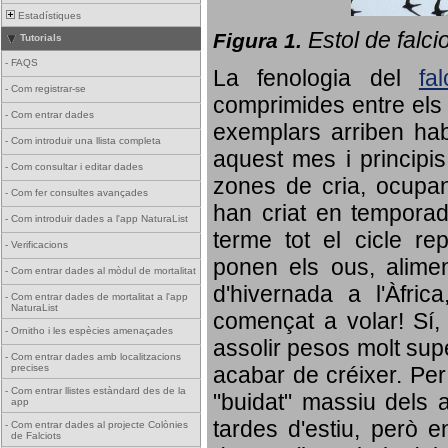
Estadístiques
Estol de falci
Figura 1.
Tutorials
-
FAQS
La fenologia del
fa
-
Com registrar-se
comprimides entre els o
-
Com entrar dades
exemplars arriben habi
-
Com introduir una llista completa
aquest mes i principis
-
Com consultar i editar dades
zones de cria, ocupan
-
Com fer consultes avançades
han criat en tempora
-
Com introduir dades a l'app NaturaList
terme tot el cicle rep
-
Verificacions
ponen els ous, alime
-
Com entrar dades al mòdul de mortalitat
d'hivernada a l'Àfric
-
Com entrar dades de mortalitat a l'app
NaturaList
començat a volar! Sí, 
-
Ornitho i les espècies amenaçades
assolir pesos molt supe
-
Com entrar dades amb localitzacions
precises
acabar de créixer. Per 
-
Com entrar llistes estàndard des de la
"buidat" massiu dels a
app
tardes d'estiu, però e
-
Com entrar dades al projecte Colònies
de Falciots