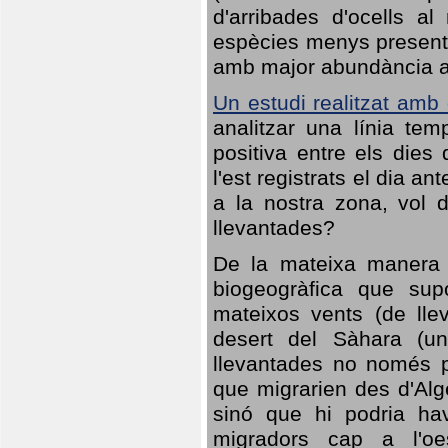
d'arribades d'ocells al
espècies menys presents
amb major abundància al 
Un estudi realitzat amb
analitzar una línia te
positiva entre els dies
l'est registrats el dia a
a la nostra zona, vol 
llevantades?
De la mateixa manera q
biogeogràfica que sup
mateixos vents (de lle
desert del Sàhara (un
llevantades no només po
que migrarien des d'Alg
sinó que hi podria ha
migradors cap a l'oe