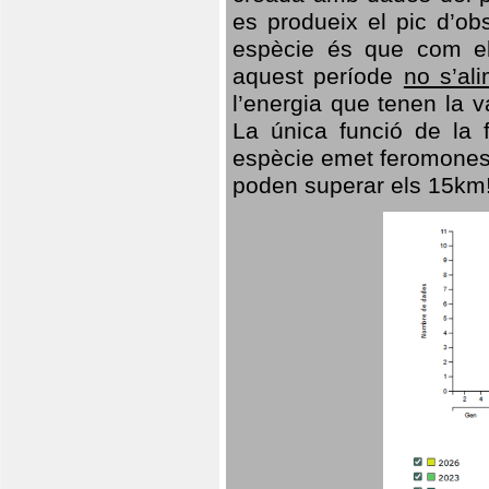
es produeix el pic d’ob
espècie és que com el
aquest període
no s’al
l’energia que tenen la 
La única funció de la f
espècie emet feromones
poden superar els 15km