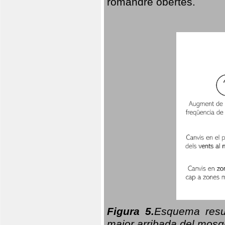
romandre obertes.
Figura 5.
Esquema resu
major arribada del mosqu