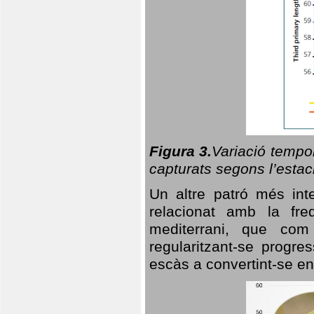
Figura 3.
Variació tempor
capturats segons l’estac
Un altre patró més in
relacionat amb la freq
mediterrani, que com
regularitzant-se progre
escàs a convertint-se en