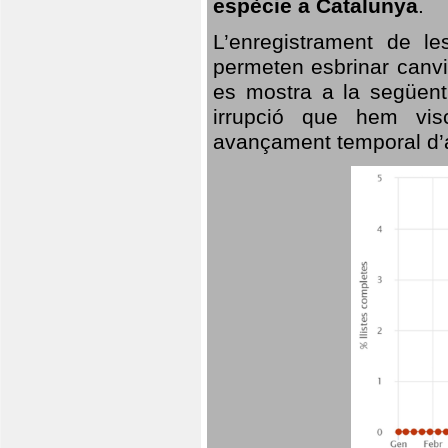
espècie a Catalunya
.
L’enregistrament de l
permeten esbrinar canvi
es mostra a la següent 
irrupció que hem vis
avançament temporal d’a