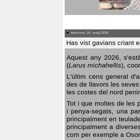
dimecres, 20. maig 2026
Has vist gavians criant 
Aquest any 2026, s'est
(
Larus michahellis
), coo
L'últim cens general d'a
des de llavors les seves
les costes del nord peni
Tot i que moltes de les p
i penya-segats, una par
principalment en teulad
principalment a diverses
com per exemple a Oso