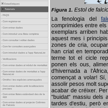
Estadístiques
Estol de falci
Figura 1.
Tutorials
-
FAQS
La fenologia del
fa
-
Com registrar-se
comprimides entre els o
-
Com entrar dades
exemplars arriben habi
-
Com introduir una llista completa
aquest mes i principis
-
Com consultar i editar dades
zones de cria, ocupan
-
Com fer consultes avançades
han criat en tempora
-
Com introduir dades a l'app NaturaList
terme tot el cicle rep
-
Verificacions
ponen els ous, alime
-
Com entrar dades al mòdul de mortalitat
d'hivernada a l'Àfric
-
Com entrar dades de mortalitat a l'app
NaturaList
començat a volar! Sí, 
-
Ornitho i les espècies amenaçades
assolir pesos molt supe
-
Com entrar dades amb localitzacions
precises
acabar de créixer. Per 
-
Com entrar llistes estàndard des de la
"buidat" massiu dels a
app
tardes d'estiu, però e
-
Com entrar dades al projecte Colònies
de Falciots