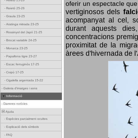
-
Reietó 25-26
oferir un espectacle qu
-
Reietó 25-26
vertiginosos dels
falc
-
Graula 23-25
acompanyat al cel, so
-
Aratinga mitrada 23-25
durant aquests dies
-
Rossinyol del Japó 21-25
concentracions premigr
-
Brocat variable 24-25
proximitat de la migra
-
Monarca 23-25
àrees d'hivernada de l
-
Papallona tigre 23-27
-
Escac ferruginós 17-25
-
Coipú 17-25
-
Cigalella argentada 15-22
-
Galeria d'imatges i sons
Informació
-
Darreres notícies
Ajuda
-
Espècies parcialment ocultes
-
Explicació dels símbols
-
FAQ