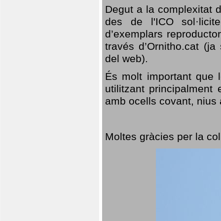
Degut a la complexitat d
des de l'ICO sol·lici
d’exemplars reproductor
través d’Ornitho.cat (ja
del web).
És molt important que 
utilitzant principalment
amb ocells covant, nius a
Moltes gràcies per la col