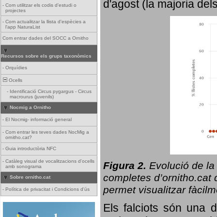
d'agost (la majoria del
-
Com utilitzar els codis d'estudi o
projectes
-
Com actualitzar la llista d'espècies a
l'app NaturaList
Com entrar dades del SOCC a Ornitho
Recursos sobre els grups taxonòmics
-
Orquídies
Ocells
-
Identificació Circus pygargus - Circus
macrourus (juvenils)
Nocmig a Ornitho
-
El Nocmig- informació general
-
Com entrar les teves dades NocMig a
ornitho.cat?
-
Guia introductòria NFC
-
Catàleg visual de vocalitzacions d'ocells
Figura 2.
Evolució de la
amb sonograma
completes d’ornitho.cat q
Sobre ornitho.cat
permet visualitzar fàcilm
-
Política de privacitat i Condicions d'ús
Els falciots són una 