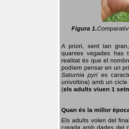
Figura 1.
Comparativa
A priori, sent tan gran
quantes vegades has t
realitat és que el nomb
podíem pensar en un princ
Saturnia pyri
es caracte
univoltina) amb un cicle 
(
els adults viuen 1 set
Quan és la millor èpoc
Els adults volen del fin
creada amb dades del po