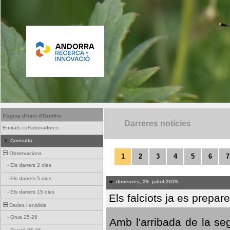
Pàgina d'inici d'Ornitho
Darreres notícies
Entitats col·laboradores
Consulta
Observacions
1
2
3
4
5
6
7
-
Els darrers 2 dies
-
Els darrers 5 dies
dimecres, 29. juliol 2026
-
Els darrers 15 dies
Els falciots ja es prepar
Dades i anàlisis
-
Grua 25-26
Amb l'arribada de la se