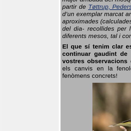
partir de
Tøttrup, Peder
d’un exemplar marcat am
aproximades (calculades
del dia- recollides per
diferents mesos, tal i c
El que sí tenim clar e
continuar gaudint de
vostres observacions 
els canvis en la fenol
fenòmens concrets!