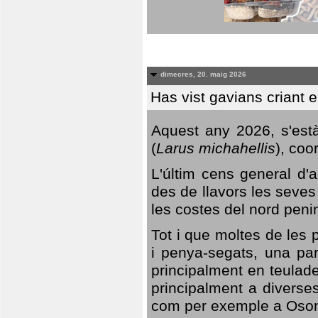
dimecres, 20. maig 2026
Has vist gavians criant 
Aquest any 2026, s'est
(
Larus michahellis
), coo
L'últim cens general d'a
des de llavors les seves
les costes del nord peni
Tot i que moltes de les p
i penya-segats, una par
principalment en teulad
principalment a diverses
com per exemple a Oso