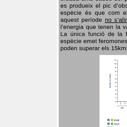
es produeix el pic d’ob
espècie és que com el
aquest període
no s’al
l’energia que tenen la 
La única funció de la f
espècie emet feromones
poden superar els 15km