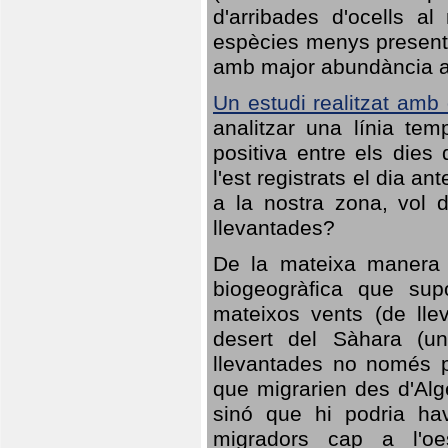
d'arribades d'ocells al
espècies menys presents
amb major abundància al 
Un estudi realitzat amb
analitzar una línia te
positiva entre els dies
l'est registrats el dia a
a la nostra zona, vol 
llevantades?
De la mateixa manera q
biogeogràfica que sup
mateixos vents (de lle
desert del Sàhara (un
llevantades no només po
que migrarien des d'Alg
sinó que hi podria ha
migradors cap a l'oe