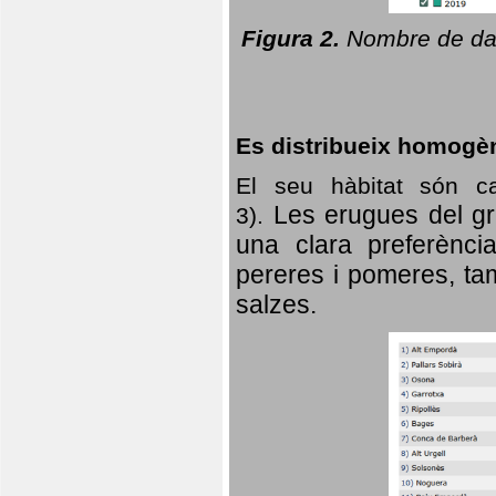
Figura 2.
Nombre de dad
Es distribueix homogè
El seu hàbitat són c
Les erugues del gr
3).
una clara preferència
pereres i pomeres, tam
salzes.