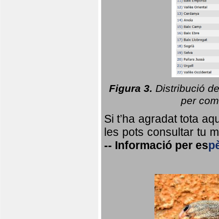
Figura 3.
Distribució d
per coma
Si t’ha agradat tota a
les pots consultar tu ma
--
Informació per
es
p