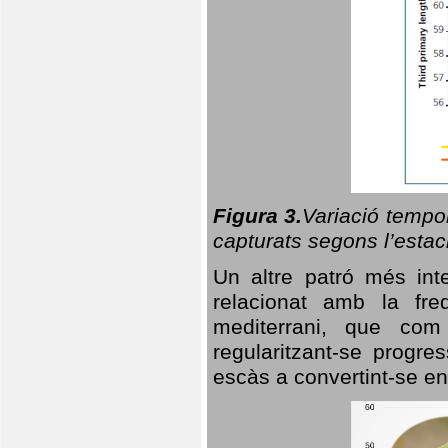
Figura 3.
Variació tempor
capturats segons l’estac
Un altre patró més in
relacionat amb la freq
mediterrani, que com
regularitzant-se progre
escàs a convertint-se en