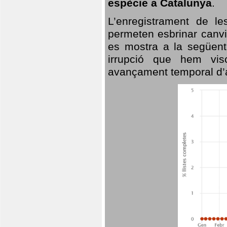
espècie a Catalunya
.
L’enregistrament de l
permeten esbrinar canvi
es mostra a la següent 
irrupció que hem vis
avançament temporal d’a