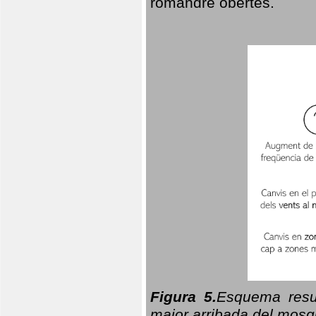
romandre obertes.
Figura 5.
Esquema resu
major arribada del mosqu