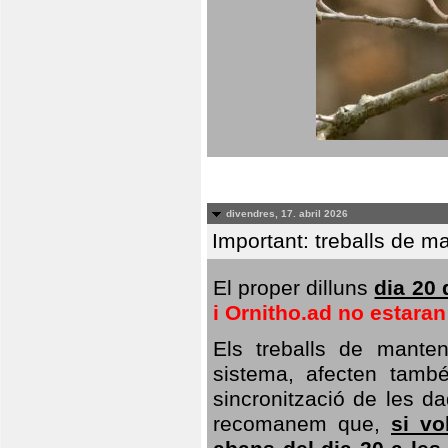
divendres, 17. abril 2026
Important: treballs de ma
El proper dilluns
dia 20 
i Ornitho.ad no estara
Els treballs de manten
sistema, afecten també 
sincronització de les da
recomanem que,
si vo