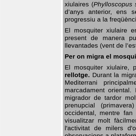
xiulaires (
Phylloscopus s
d’anys anterior, ens s
progressiu a la freqüènc
El mosquiter xiulaire 
present de manera pun
llevantades (vent de l’est
Per on migra el mosquit
El mosquiter xiulaire,
rellotge.
Durant la migra
Mediterrani principa
marcadament oriental. 
migrador de tardor molt
prenupcial (primavera
occidental, mentre fan 
visualitzar molt fàcilm
l'activitat de milers 
observacions a plataform