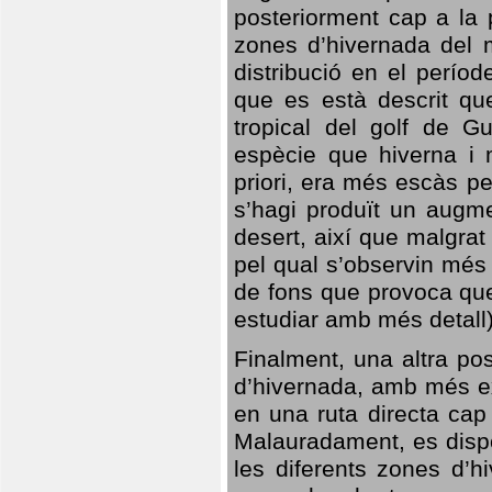
posteriorment cap a la p
zones d’hivernada del m
distribució en el perío
que es està descrit qu
tropical del golf de Gu
espècie que hiverna i m
priori, era més escàs p
s’hagi produït un augme
desert, així que malgra
pel qual s’observin més
de fons que provoca que
estudiar amb més detall)
Finalment, una altra po
d’hivernada, amb més e
en una ruta directa cap
Malauradament, es dispo
les diferents zones d’h