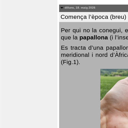
dilluns, 18. maig 2026
Comença l’època (breu) d
Per qui no la conegui, 
que la
papallona
(i l’in
Es tracta d’una papallo
meridional i nord d’Àfri
(Fig.1).