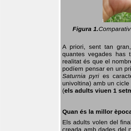
Figura 1.
Comparativa
A priori, sent tan gran
quantes vegades has t
realitat és que el nomb
podíem pensar en un princ
Saturnia pyri
es caracte
univoltina) amb un cicle 
(
els adults viuen 1 set
Quan és la millor èpoc
Els adults volen del fin
creada amb dades del po