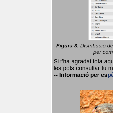
Figura 3.
Distribució d
per coma
Si t’ha agradat tota a
les pots consultar tu ma
--
Informació per
es
p