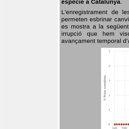
espècie a Catalunya
.
L’enregistrament de l
permeten esbrinar canvi
es mostra a la següent 
irrupció que hem vis
avançament temporal d’a