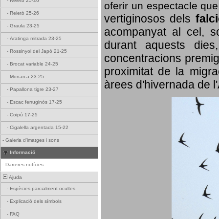
-
Reietó 25-26
oferir un espectacle qu
-
Reietó 25-26
vertiginosos dels
falc
-
Graula 23-25
acompanyat al cel, so
-
Aratinga mitrada 23-25
durant aquests dies
-
Rossinyol del Japó 21-25
concentracions premigr
-
Brocat variable 24-25
proximitat de la migra
-
Monarca 23-25
àrees d'hivernada de l
-
Papallona tigre 23-27
-
Escac ferruginós 17-25
-
Coipú 17-25
-
Cigalella argentada 15-22
-
Galeria d'imatges i sons
Informació
-
Darreres notícies
Ajuda
-
Espècies parcialment ocultes
-
Explicació dels símbols
-
FAQ