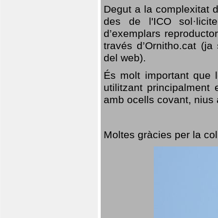
Degut a la complexitat d
des de l'ICO sol·lici
d’exemplars reproductor
través d’Ornitho.cat (ja
del web).
És molt important que 
utilitzant principalment
amb ocells covant, nius a
Moltes gràcies per la col