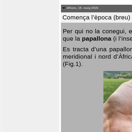
dilluns, 18. maig 2026
Comença l’època (breu) d
Per qui no la conegui, 
que la
papallona
(i l’in
Es tracta d’una papallo
meridional i nord d’Àfri
(Fig.1).