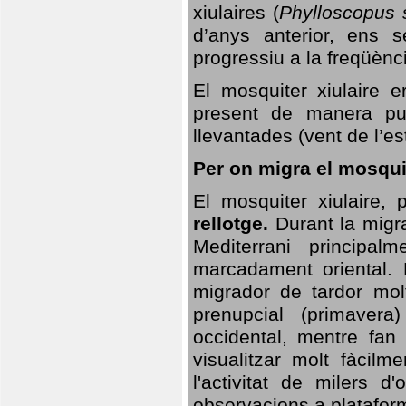
xiulaires (
Phylloscopus s
d’anys anterior, ens s
progressiu a la freqüènc
El mosquiter xiulaire 
present de manera pun
llevantades (vent de l’est
Per on migra el mosquit
El mosquiter xiulaire,
rellotge.
Durant la migra
Mediterrani principa
marcadament oriental. 
migrador de tardor molt
prenupcial (primavera
occidental, mentre fan 
visualitzar molt fàcilm
l'activitat de milers 
observacions a plataform