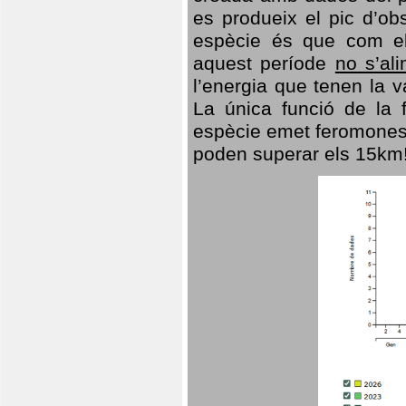
es produeix el pic d’ob
espècie és que com el
aquest període
no s’al
l’energia que tenen la 
La única funció de la f
espècie emet feromones
poden superar els 15km