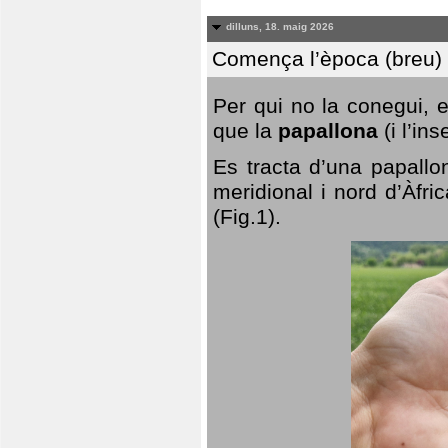
dilluns, 18. maig 2026
Comença l’època (breu) d
Per qui no la conegui, 
que la
papallona
(i l’in
Es tracta d’una papallo
meridional i nord d’Àfri
(Fig.1).