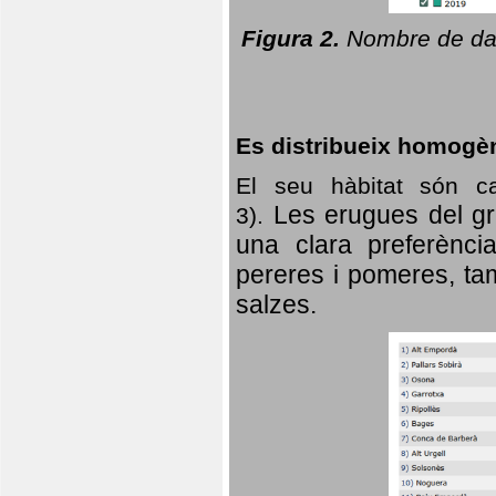
Figura 2.
Nombre de dad
Es distribueix homogè
El seu hàbitat són c
Les erugues del gr
3).
una clara preferència
pereres i pomeres, tam
salzes.