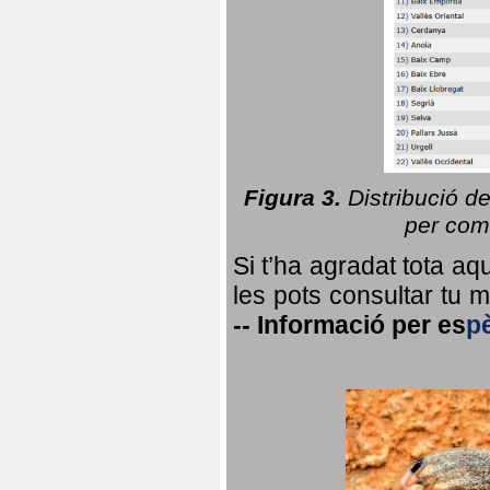
Figura 3.
Distribució d
per coma
Si t’ha agradat tota a
les pots consultar tu ma
--
Informació per
es
p