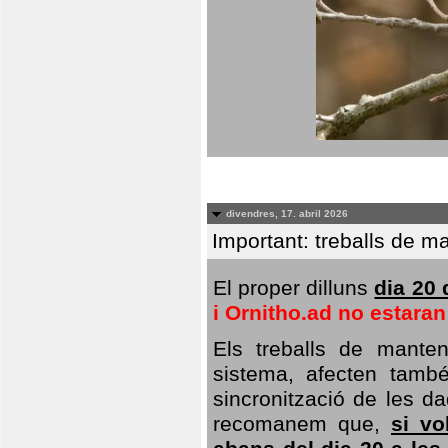
divendres, 17. abril 2026
Important: treballs de ma
El proper dilluns
dia 20 
i Ornitho.ad no estara
Els treballs de manten
sistema, afecten també 
sincronització de les da
recomanem que,
si vo