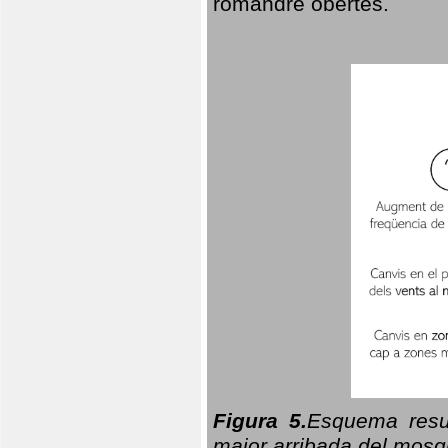
romandre obertes.
Figura 5.
Esquema resu
major arribada del mosqu