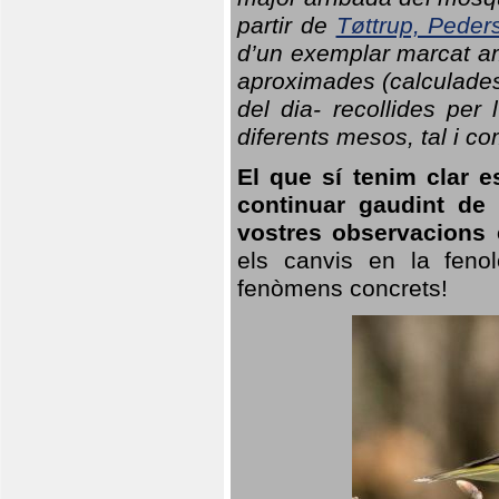
partir de
Tøttrup, Peder
d’un exemplar marcat am
aproximades (calculades
del dia- recollides per
diferents mesos, tal i c
El que sí tenim clar e
continuar gaudint de
vostres observacions 
els canvis en la fenol
fenòmens concrets!