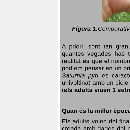
Figura 1.
Comparativa
A priori, sent tan gran
quantes vegades has t
realitat és que el nomb
podíem pensar en un princ
Saturnia pyri
es caracte
univoltina) amb un cicle 
(
els adults viuen 1 set
Quan és la millor èpoc
Els adults volen del fin
creada amb dades del po