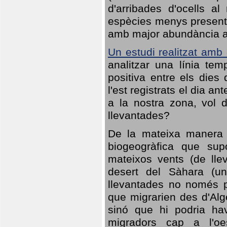
d'arribades d'ocells al
espècies menys presents
amb major abundància al 
Un estudi realitzat amb
analitzar una línia te
positiva entre els dies
l'est registrats el dia a
a la nostra zona, vol 
llevantades?
De la mateixa manera q
biogeogràfica que sup
mateixos vents (de lle
desert del Sàhara (un
llevantades no només po
que migrarien des d'Alg
sinó que hi podria ha
migradors cap a l'oe