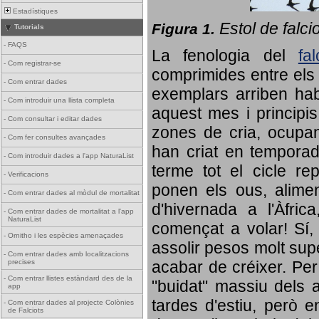
Estadístiques
Estol de falci
Figura 1.
Tutorials
-
FAQS
La fenologia del
fa
-
Com registrar-se
comprimides entre els o
-
Com entrar dades
exemplars arriben habi
-
Com introduir una llista completa
aquest mes i principis
-
Com consultar i editar dades
zones de cria, ocupan
-
Com fer consultes avançades
han criat en tempora
-
Com introduir dades a l'app NaturaList
terme tot el cicle rep
-
Verificacions
ponen els ous, alime
-
Com entrar dades al mòdul de mortalitat
d'hivernada a l'Àfric
-
Com entrar dades de mortalitat a l'app
NaturaList
començat a volar! Sí, 
-
Ornitho i les espècies amenaçades
assolir pesos molt supe
-
Com entrar dades amb localitzacions
precises
acabar de créixer. Per 
-
Com entrar llistes estàndard des de la
"buidat" massiu dels a
app
tardes d'estiu, però e
-
Com entrar dades al projecte Colònies
de Falciots