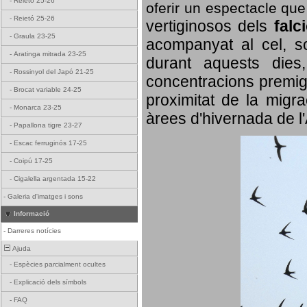
-
Reietó 25-26
oferir un espectacle qu
-
Reietó 25-26
vertiginosos dels
falc
-
Graula 23-25
acompanyat al cel, so
-
Aratinga mitrada 23-25
durant aquests dies
-
Rossinyol del Japó 21-25
concentracions premigr
-
Brocat variable 24-25
proximitat de la migra
-
Monarca 23-25
àrees d'hivernada de l
-
Papallona tigre 23-27
-
Escac ferruginós 17-25
-
Coipú 17-25
-
Cigalella argentada 15-22
-
Galeria d'imatges i sons
Informació
-
Darreres notícies
Ajuda
-
Espècies parcialment ocultes
-
Explicació dels símbols
-
FAQ