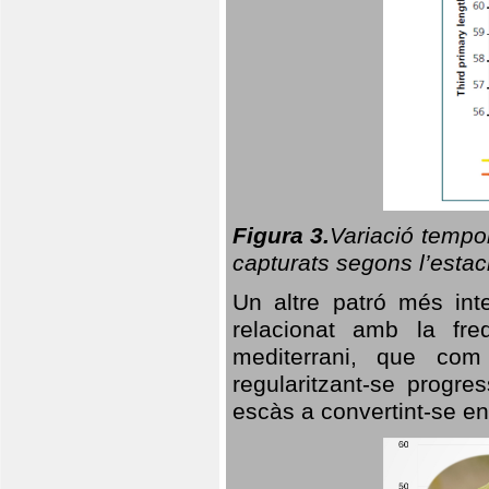
Figura 3.
Variació tempor
capturats segons l’estac
Un altre patró més in
relacionat amb la freq
mediterrani, que com
regularitzant-se progre
escàs a convertint-se en