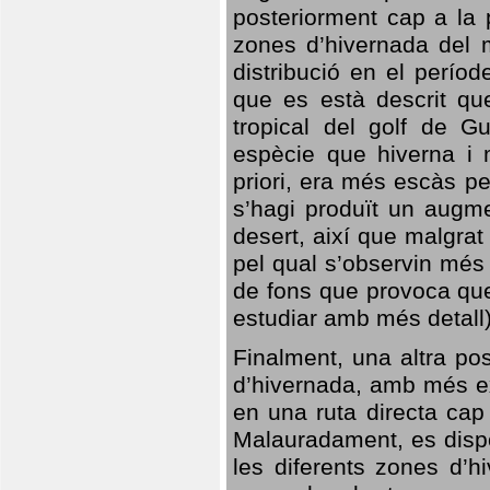
posteriorment cap a la p
zones d’hivernada del m
distribució en el perío
que es està descrit qu
tropical del golf de Gu
espècie que hiverna i m
priori, era més escàs p
s’hagi produït un augme
desert, així que malgra
pel qual s’observin més
de fons que provoca que
estudiar amb més detall)
Finalment, una altra po
d’hivernada, amb més e
en una ruta directa cap
Malauradament, es dispo
les diferents zones d’h