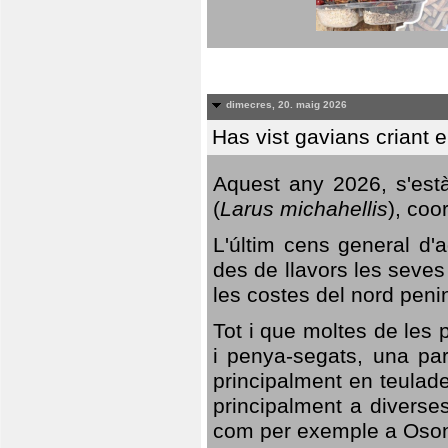
dimecres, 20. maig 2026
Has vist gavians criant 
Aquest any 2026, s'est
(
Larus michahellis
), coo
L'últim cens general d'a
des de llavors les seves
les costes del nord peni
Tot i que moltes de les p
i penya-segats, una par
principalment en teulad
principalment a diverses
com per exemple a Oso