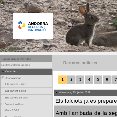
Pàgina d'inici d'Ornitho
Darreres notícies
Entitats col·laboradores
Consulta
Observacions
1
2
3
4
5
6
7
-
Els darrers 2 dies
-
Els darrers 5 dies
dimecres, 29. juliol 2026
-
Els darrers 15 dies
Els falciots ja es prepar
Dades i anàlisis
-
Grua 25-26
Amb l'arribada de la se