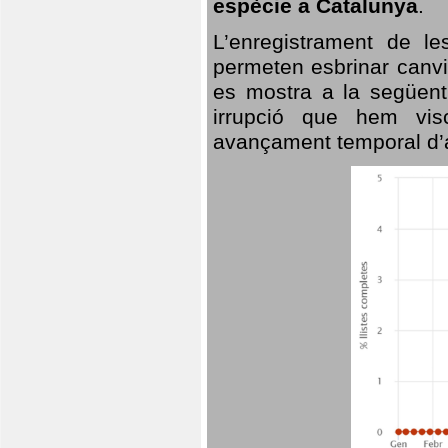
espècie a Catalunya
.
L’enregistrament de l
permeten esbrinar canvi
es mostra a la següent 
irrupció que hem vis
avançament temporal d’a