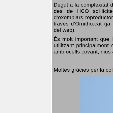
Degut a la complexitat d
des de l'ICO sol·lici
d’exemplars reproductor
través d’Ornitho.cat (ja
del web).
És molt important que 
utilitzant principalment
amb ocells covant, nius a
Moltes gràcies per la col