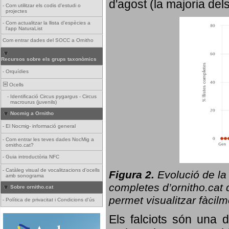
d'agost (la majoria del
-
Com utilitzar els codis d'estudi o
projectes
-
Com actualitzar la llista d'espècies a
l'app NaturaList
Com entrar dades del SOCC a Ornitho
Recursos sobre els grups taxonòmics
-
Orquídies
Ocells
-
Identificació Circus pygargus - Circus
macrourus (juvenils)
Nocmig a Ornitho
-
El Nocmig- informació general
-
Com entrar les teves dades NocMig a
ornitho.cat?
-
Guia introductòria NFC
-
Catàleg visual de vocalitzacions d'ocells
Figura 2.
Evolució de la
amb sonograma
completes d’ornitho.cat q
Sobre ornitho.cat
permet visualitzar fàcilm
-
Política de privacitat i Condicions d'ús
Els falciots són una 