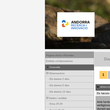
Pàgina d'inici d'Ornitho
Dar
Entitats col·laboradores
Consulta
Observacions
1
-
Els darrers 2 dies
-
Els darrers 5 dies
dimecres
-
Els darrers 15 dies
Els falciot
Dades i anàlisis
Amb l'arri
-
Grua 25-26
vertigino
durant aq