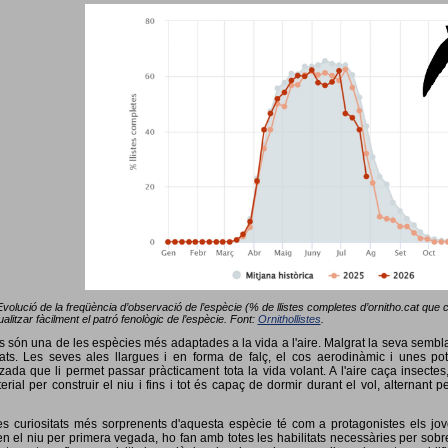
Evolució de la freqüència d’observació de l’espècie (% de llistes completes d’ornitho.cat que co
alitzar fàcilment el patró fenològic de l’espècie. Font:
Ornithollistes
.
ots són una de les espècies més adaptades a la vida a l'aire. Malgrat la seva semb
ts. Les seves ales llargues i en forma de falç, el cos aerodinàmic i unes pot
tzada que li permet passar pràcticament tota la vida volant. A l'aire caça insectes
terial per construir el niu i fins i tot és capaç de dormir durant el vol, alterna
s curiositats més sorprenents d'aquesta espècie té com a protagonistes els jov
 el niu per primera vegada, ho fan amb totes les habilitats necessàries per sobrev