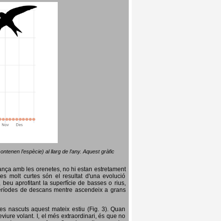
ntenen l’espècie) al llarg de l’any. Aquest gràfic
lança amb les orenetes, no hi estan estretament
es molt curtes són el resultat d'una evolució
, beu aprofitant la superfície de basses o rius,
nt períodes de descans mentre ascendeix a grans
es nascuts aquest mateix estiu (Fig. 3). Quan
iure volant. I, el més extraordinari, és que no