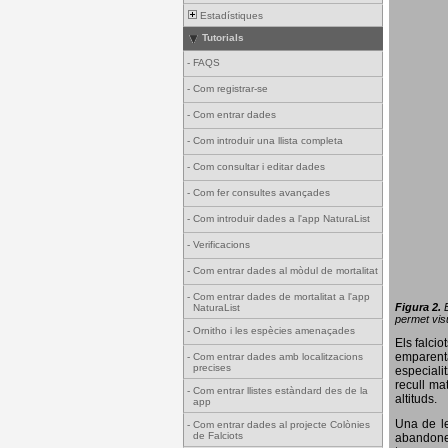
Estadístiques
Tutorials
-
FAQS
-
Com registrar-se
-
Com entrar dades
-
Com introduir una llista completa
-
Com consultar i editar dades
-
Com fer consultes avançades
-
Com introduir dades a l'app NaturaList
-
Verificacions
-
Com entrar dades al mòdul de mortalitat
-
Com entrar dades de mortalitat a l'app
Figura 2.
NaturaList
permet visu
-
Ornitho i les espècies amenaçades
Els falci
emparenta
-
Com entrar dades amb localitzacions
precises
especiali
recull ma
-
Com entrar llistes estàndard des de la
altituds.
app
Una de le
-
Com entrar dades al projecte Colònies
de Falciots
abandonen