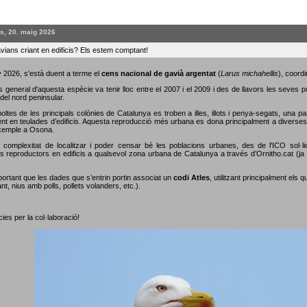
s, 20. maig 2026
vians criant en edificis? Els estem comptant!
 2026, s'està duent a terme el
cens nacional de gavià argentat
(
Larus michahellis
), coordi
s general d'aquesta espècie va tenir lloc entre el 2007 i el 2009 i des de llavors les seves 
del nord peninsular.
oltes de les principals colònies de Catalunya es troben a illes, illots i penya-segats, una p
nt en teulades d’edificis. Aquesta reproducció més urbana es dona principalment a diverses c
xemple a Osona.
 complexitat de localitzar i poder censar bé les poblacions urbanes, des de l'ICO sol·li
s reproductors en edificis a qualsevol zona urbana de Catalunya a través d’Ornitho.cat (ja s
portant que les dades que s’entrin portin associat un
codi Atles
, utilitzant principalment els 
nt, nius amb polls, pollets volanders, etc.).
ies per la col·laboració!