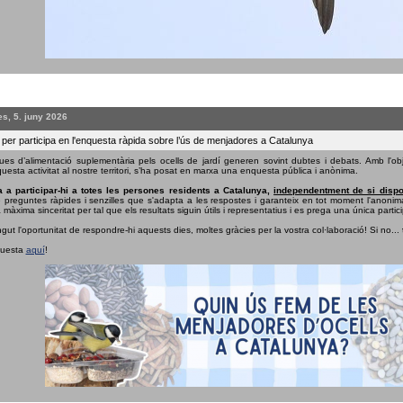
s, 5. juny 2026
 per participa en l'enquesta ràpida sobre l’ús de menjadores a Catalunya
ues d’alimentació suplementària pels ocells de jardí generen sovint dubtes i debats. Amb l'obj
uesta activitat al nostre territori, s’ha posat en marxa una enquesta pública i anònima.
 a participar-hi a totes les persones residents a Catalunya,
independentment de si dispo
e preguntes ràpides i senzilles que s'adapta a les respostes i garanteix en tot moment l'anonima
 màxima sinceritat per tal que els resultats siguin útils i representatius i es prega una única partici
ngut l'oportunitat de respondre-hi aquests dies, moltes gràcies per la vostra col·laboració! Si no...
questa
aquí
!