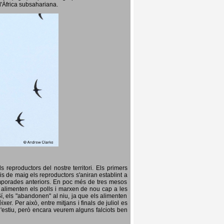
l'Àfrica subsahariana.
 reproductors del nostre territori. Els primers
is de maig els reproductors s'aniran establint a
temporades anteriors. En poc més de tres mesos
s, alimenten els polls i marxen de nou cap a les
Sí, els "abandonen" al niu, ja que els alimenten
er. Per això, entre mitjans i finals de juliol es
d'estiu, però encara veurem alguns falciots ben