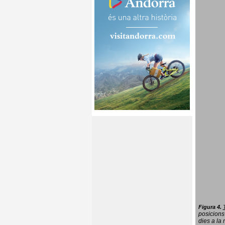
Figura 4.
posicions
dies a la 