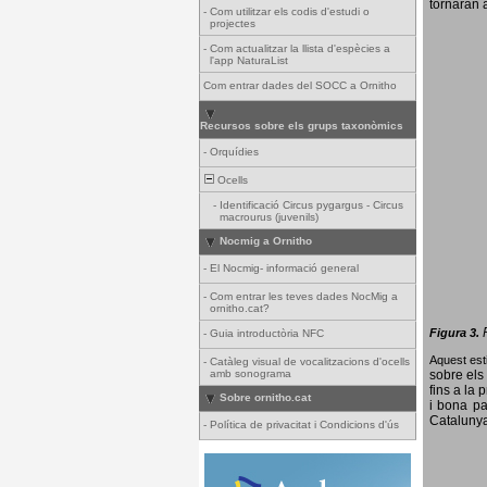
tornaran a
-
Com utilitzar els codis d'estudi o
projectes
-
Com actualitzar la llista d'espècies a
l'app NaturaList
Com entrar dades del SOCC a Ornitho
Recursos sobre els grups taxonòmics
-
Orquídies
Ocells
-
Identificació Circus pygargus - Circus
macrourus (juvenils)
Nocmig a Ornitho
-
El Nocmig- informació general
-
Com entrar les teves dades NocMig a
ornitho.cat?
Figura 3.
-
Guia introductòria NFC
Aquest esti
-
Catàleg visual de vocalitzacions d'ocells
amb sonograma
sobre els 
fins a la 
Sobre ornitho.cat
i bona pa
Catalunya
-
Política de privacitat i Condicions d'ús