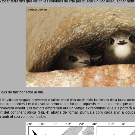
 tocar terra fins que visitin les colònies de cria per buscar un lloc adequat per nidif
Polls de falciot negre al niu.
l de vida tan singular converteix el falciot en un dels ocells més fascinants de la fauna eur
nostres pobles i ciutats, val la pena recordar que aquests crits estridents que anun
primavera vinent.
Els falciots emprenen ara un viatge extraordinari que els portarà a
rt del continent africà (Fig. 4) abans de tornar, puntuals com cada any, a ocup
 amb el seu vol inconfusible.