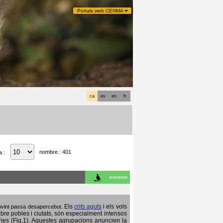
Portals web CENMA
ca
es
en
fr
nombre : 401
a :
avinews
Els
crits aguts
i els vols
 sovint passa desapercebut.
obre pobles i ciutats, són especialment intensos
ries (Fig.1). Aquestes agrupacions anuncien la