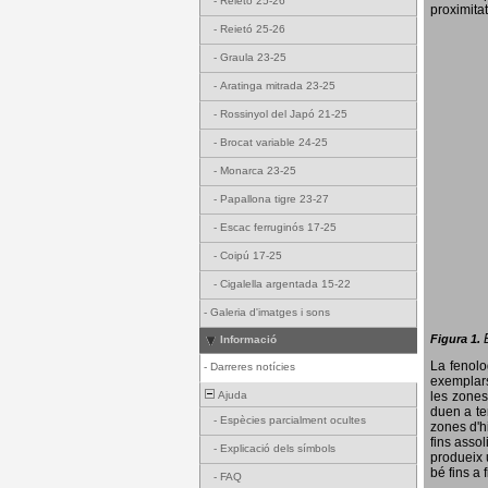
-
Reietó 25-26
proximitat
-
Reietó 25-26
-
Graula 23-25
-
Aratinga mitrada 23-25
-
Rossinyol del Japó 21-25
-
Brocat variable 24-25
-
Monarca 23-25
-
Papallona tigre 23-27
-
Escac ferruginós 17-25
-
Coipú 17-25
-
Cigalella argentada 15-22
-
Galeria d'imatges i sons
Figura 1.
Informació
La fenol
-
Darreres notícies
exemplars
Ajuda
les zones
duen a te
-
Espècies parcialment ocultes
zones d'hi
fins assol
-
Explicació dels símbols
produeix 
bé fins a 
-
FAQ