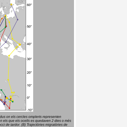
vidus on els cercles omplerts representen
en els que els ocells es quedaven 2 dies o més
ci de tardor. (B) Trajectòries migratòries de