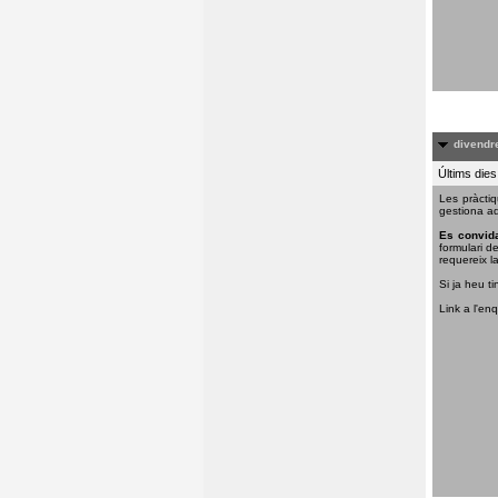
divendre
Últims dies
Les pràctiq
gestiona aq
Es convida
formulari d
requereix la
Si ja heu ti
Link a l'en