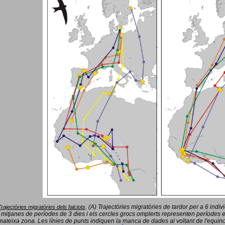
(A) Trajectòries migratòries de tardor per a 6 indi
Trajectòries migratòries dels falciots
.
 mitjanes de períodes de 3 dies i els cercles grocs omplerts representen períodes 
mateixa zona. Les línies de punts indiquen la manca de dades al voltant de l'equinoc