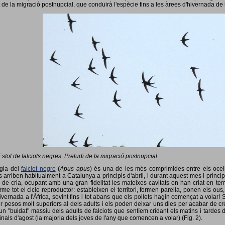
 de la migració postnupcial, que conduirà l'espècie fins a les àrees d'hivernada de 
Estol de falciots negres. Preludi de la migració postnupcial.
ogia del
falciot negre
(
Apus apus
) és una de les més comprimides entre els ocells
 arriben habitualment a Catalunya a principis d'abril, i durant aquest mes i princip
 de cria, ocupant amb una gran fidelitat les mateixes cavitats on han criat en 
rme tot el cicle reproductor: estableixen el territori, formen parella, ponen els ou
vernada a l'Àfrica, sovint fins i tot abans que els pollets hagin començat a volar! 
ir pesos molt superiors al dels adults i els poden deixar uns dies per acabar de créix
un "buidat" massiu dels adults de falciots que sentíem cridant els matins i tardes 
finals d'agost (la majoria dels joves de l'any que comencen a volar) (Fig. 2).