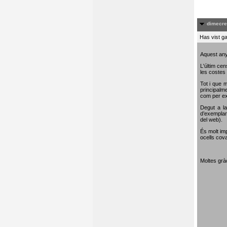
dimecre
Has vist ga
Aquest any
L'últim cen
les costes 
Tot i que m
principalme
com per e
Degut a la
d’exemplar
del web).
És molt im
ocells cova
Moltes gràc