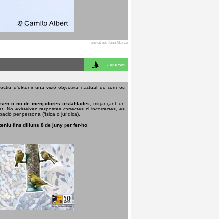
enviat per Jana Marco
avinews
ectiu d'obtenir una visió objectiva i actual de com es
sen o no de menjadores instal·lades
, mitjançant un
t. No existeixen respostes correctes ni incorrectes, es
pació per persona (física o jurídica).
teniu fins dilluns 8 de juny per fer-ho!