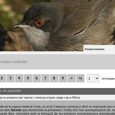
Visitant Anònim
reres notícies
2
3
4
5
6
7
8
9
>
>|
ítem/pàgin
, 29. juliol 2026
s ja es preparen per marxar: comença el gran viatge cap a l'Àfrica
bada de la segona meitat de l'estiu, el cel de Catalunya comença a oferir un espectacle que
sos dels
falciots
que durant tota la primavera i l'estiu ens han acompanyat al cel, s
uests dies, coincidint amb la formació de les primeres concentracions premigratò