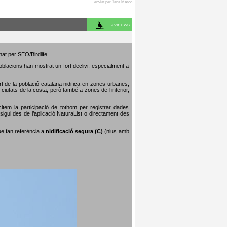
enviat per Jana Marco
avinews
nat per SEO/Birdlife.
poblacions han mostrat un fort declivi, especialment a
art de la població catalana nidifica en zones urbanes,
iutats de la costa, però també a zones de l’interior,
citem la participació de tothom per registrar dades
igui des de l’aplicació NaturaList o directament des
que fan referència a
nidificació segura (C)
(nius amb