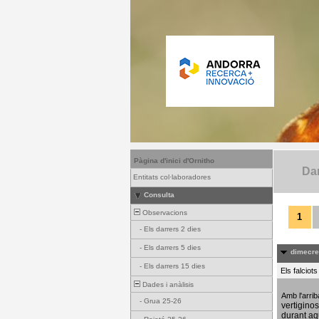
Pàgina d'inici d'Ornitho
Dar
Entitats col·laboradores
Consulta
Observacions
1
-
Els darrers 2 dies
-
Els darrers 5 dies
dimecres
-
Els darrers 15 dies
Els falciot
Dades i anàlisis
Amb l'arri
-
Grua 25-26
vertigino
durant aq