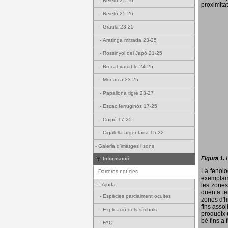
-
Reietó 25-26
proximitat
-
Reietó 25-26
-
Graula 23-25
-
Aratinga mitrada 23-25
-
Rossinyol del Japó 21-25
-
Brocat variable 24-25
-
Monarca 23-25
-
Papallona tigre 23-27
-
Escac ferruginós 17-25
-
Coipú 17-25
-
Cigalella argentada 15-22
-
Galeria d'imatges i sons
Figura 1.
Informació
La fenol
-
Darreres notícies
exemplars
Ajuda
les zones
duen a te
-
Espècies parcialment ocultes
zones d'hi
fins assol
-
Explicació dels símbols
produeix 
bé fins a 
-
FAQ