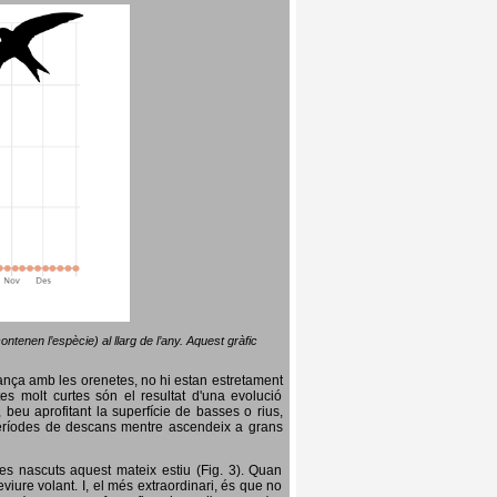
ntenen l’espècie) al llarg de l’any. Aquest gràfic
lança amb les orenetes, no hi estan estretament
es molt curtes són el resultat d'una evolució
, beu aprofitant la superfície de basses o rius,
nt períodes de descans mentre ascendeix a grans
es nascuts aquest mateix estiu (Fig. 3). Quan
iure volant. I, el més extraordinari, és que no