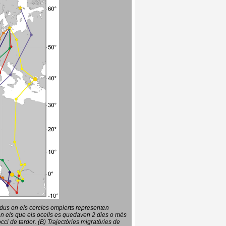
vidus on els cercles omplerts representen
en els que els ocells es quedaven 2 dies o més
ci de tardor. (B) Trajectòries migratòries de