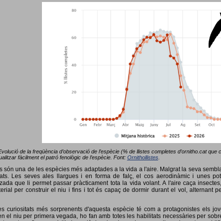
Evolució de la freqüència d’observació de l’espècie (% de llistes completes d’ornitho.cat que co
alitzar fàcilment el patró fenològic de l’espècie. Font:
Ornithollistes
.
ots són una de les espècies més adaptades a la vida a l'aire. Malgrat la seva semb
ts. Les seves ales llargues i en forma de falç, el cos aerodinàmic i unes pot
tzada que li permet passar pràcticament tota la vida volant. A l'aire caça insectes
terial per construir el niu i fins i tot és capaç de dormir durant el vol, alterna
s curiositats més sorprenents d'aquesta espècie té com a protagonistes els jov
 el niu per primera vegada, ho fan amb totes les habilitats necessàries per sobrev