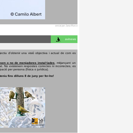
enviat per Jana Marco
avinews
ectiu d'obtenir una visió objectiva i actual de com es
sen o no de menjadores instal·lades
, mitjançant un
t. No existeixen respostes correctes ni incorrectes, es
pació per persona (física o jurídica).
teniu fins dilluns 8 de juny per fer-ho!