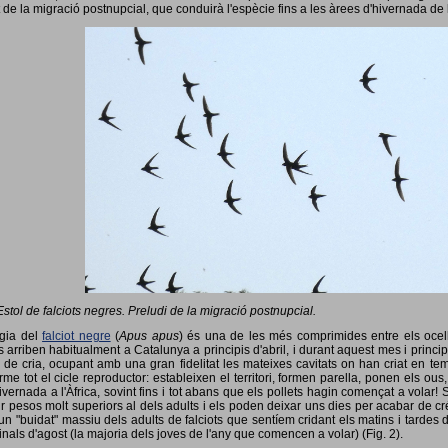
 de la migració postnupcial, que conduirà l'espècie fins a les àrees d'hivernada de 
Estol de falciots negres. Preludi de la migració postnupcial.
ogia del
falciot negre
(
Apus apus
) és una de les més comprimides entre els ocells
 arriben habitualment a Catalunya a principis d'abril, i durant aquest mes i princip
 de cria, ocupant amb una gran fidelitat les mateixes cavitats on han criat en 
rme tot el cicle reproductor: estableixen el territori, formen parella, ponen els ou
vernada a l'Àfrica, sovint fins i tot abans que els pollets hagin començat a volar! 
ir pesos molt superiors al dels adults i els poden deixar uns dies per acabar de créix
un "buidat" massiu dels adults de falciots que sentíem cridant els matins i tardes 
finals d'agost (la majoria dels joves de l'any que comencen a volar) (Fig. 2).