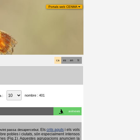
Portals web CENMA
ca
es
en
fr
nombre : 401
a :
avinews
Els
crits aguts
i els vols
 sovint passa desapercebut.
obre pobles i ciutats, són especialment intensos
ries (Fig.1). Aquestes agrupacions anuncien la