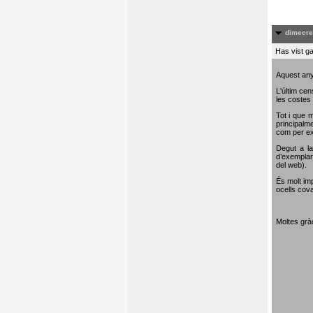
dimecre
Has vist ga
Aquest any
L'últim cen
les costes 
Tot i que m
principalme
com per e
Degut a la
d’exemplar
del web).
És molt im
ocells cova
Moltes gràc