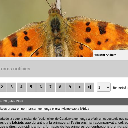
Visitant Anònim
reres notícies
2
3
4
5
6
7
8
9
>
>|
ítem/pàgin
, 29. juliol 2026
s ja es preparen per marxar: comença el gran viatge cap a l'Àfrica
bada de la segona meitat de l'estiu, el cel de Catalunya comença a oferir un espectacle que
sos dels
falciots
que durant tota la primavera i l'estiu ens han acompanyat al cel, s
uests dies, coincidint amb la formació de les primeres concentracions premigratò