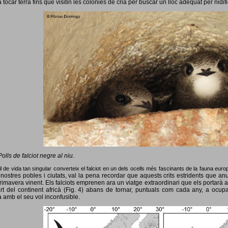
 tocar terra fins que visitin les colònies de cria per buscar un lloc adequat per nidif
Polls de falciot negre al niu.
l de vida tan singular converteix el falciot en un dels ocells més fascinants de la fauna eur
nostres pobles i ciutats, val la pena recordar que aquests crits estridents que anun
primavera vinent.
Els falciots emprenen ara un viatge extraordinari que els portarà a
rt del continent africà (Fig. 4) abans de tornar, puntuals com cada any, a ocup
 amb el seu vol inconfusible.