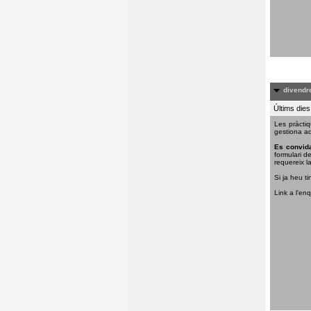
divendre
Últims dies
Les pràctiq
gestiona aq
Es convida
formulari d
requereix la
Si ja heu ti
Link a l'en