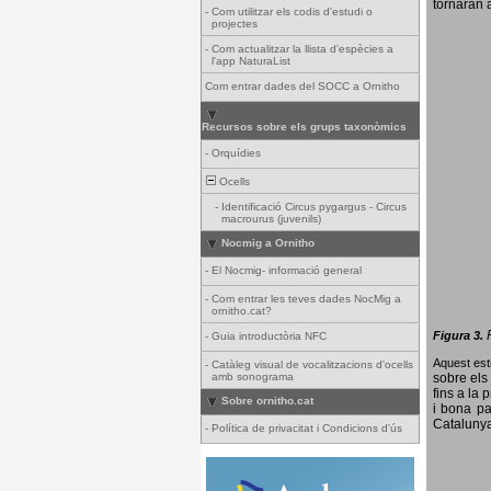
tornaran a
-
Com utilitzar els codis d'estudi o
projectes
-
Com actualitzar la llista d'espècies a
l'app NaturaList
Com entrar dades del SOCC a Ornitho
Recursos sobre els grups taxonòmics
-
Orquídies
Ocells
-
Identificació Circus pygargus - Circus
macrourus (juvenils)
Nocmig a Ornitho
-
El Nocmig- informació general
-
Com entrar les teves dades NocMig a
ornitho.cat?
Figura 3.
-
Guia introductòria NFC
Aquest esti
-
Catàleg visual de vocalitzacions d'ocells
amb sonograma
sobre els 
fins a la 
Sobre ornitho.cat
i bona pa
Catalunya
-
Política de privacitat i Condicions d'ús