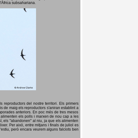
l'Àfrica subsahariana.
 reproductors del nostre territori. Els primers
is de maig els reproductors s'aniran establint a
temporades anteriors. En poc més de tres mesos
s, alimenten els polls i marxen de nou cap a les
Sí, els "abandonen" al niu, ja que els alimenten
er. Per això, entre mitjans i finals de juliol es
d'estiu, però encara veurem alguns falciots ben