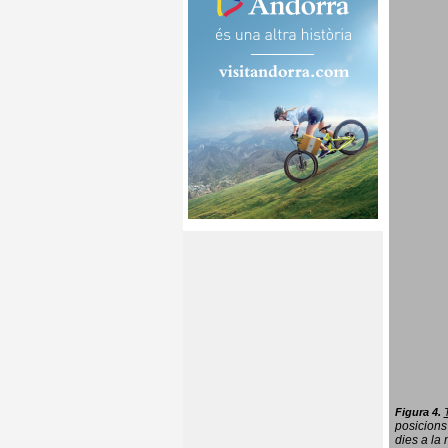
Figura 4.
posicions
dies a la 