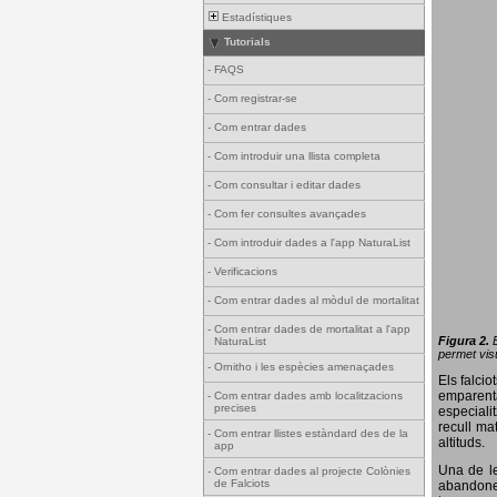
Estadístiques
Tutorials
-
FAQS
-
Com registrar-se
-
Com entrar dades
-
Com introduir una llista completa
-
Com consultar i editar dades
-
Com fer consultes avançades
-
Com introduir dades a l'app NaturaList
-
Verificacions
-
Com entrar dades al mòdul de mortalitat
-
Com entrar dades de mortalitat a l'app
Figura 2.
NaturaList
permet visu
-
Ornitho i les espècies amenaçades
Els falci
emparenta
-
Com entrar dades amb localitzacions
precises
especiali
recull ma
-
Com entrar llistes estàndard des de la
altituds.
app
Una de le
-
Com entrar dades al projecte Colònies
de Falciots
abandonen