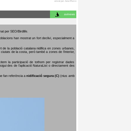
enviat per Jana Marco
avinews
nat per SEO/Birdlife.
poblacions han mostrat un fort declivi, especialment a
art de la població catalana nidifica en zones urbanes,
iutats de la costa, però també a zones de l’interior,
citem la participació de tothom per registrar dades
igui des de l’aplicació NaturaList o directament des
que fan referència a
nidificació segura (C)
(nius amb