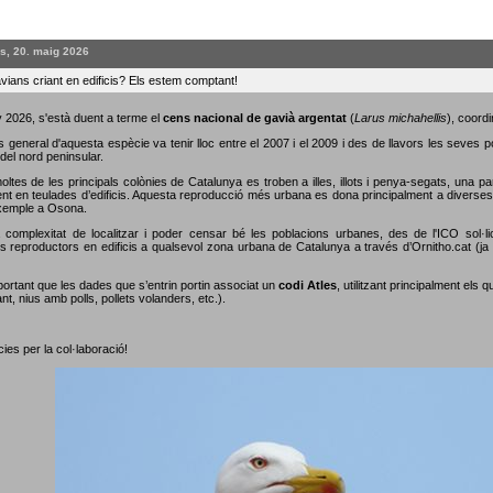
s, 20. maig 2026
vians criant en edificis? Els estem comptant!
 2026, s'està duent a terme el
cens nacional de gavià argentat
(
Larus michahellis
), coordi
s general d'aquesta espècie va tenir lloc entre el 2007 i el 2009 i des de llavors les seves 
del nord peninsular.
oltes de les principals colònies de Catalunya es troben a illes, illots i penya-segats, una p
nt en teulades d’edificis. Aquesta reproducció més urbana es dona principalment a diverses c
xemple a Osona.
 complexitat de localitzar i poder censar bé les poblacions urbanes, des de l'ICO sol·li
s reproductors en edificis a qualsevol zona urbana de Catalunya a través d’Ornitho.cat (ja s
portant que les dades que s’entrin portin associat un
codi Atles
, utilitzant principalment els 
nt, nius amb polls, pollets volanders, etc.).
ies per la col·laboració!