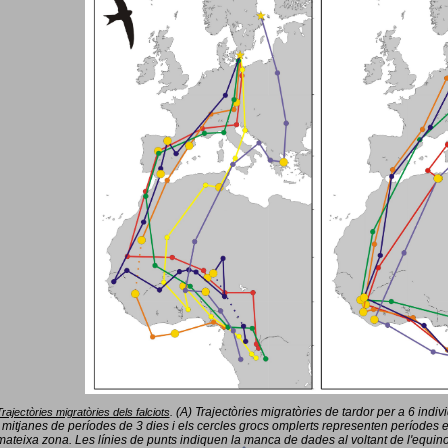
(A) Trajectòries migratòries de tardor per a 6 indi
Trajectòries migratòries dels falciots
.
 mitjanes de períodes de 3 dies i els cercles grocs omplerts representen períodes 
mateixa zona. Les línies de punts indiquen la manca de dades al voltant de l'equinoc