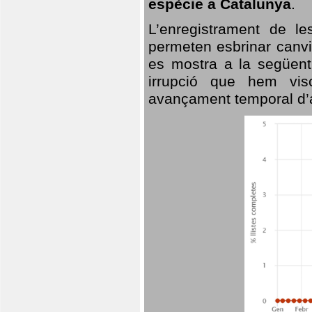
espècie a Catalunya
.
L’enregistrament de l
permeten esbrinar canvi
es mostra a la següent 
irrupció que hem vis
avançament temporal d’a