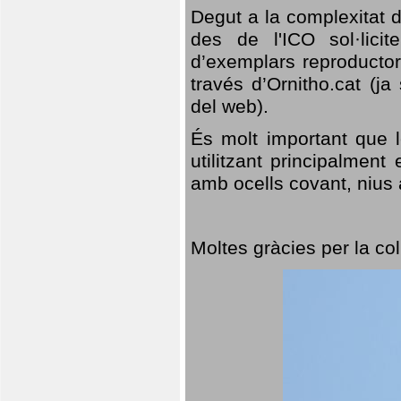
Degut a la complexitat d
des de l'ICO sol·lici
d’exemplars reproductor
través d’Ornitho.cat (ja
del web).
És molt important que 
utilitzant principalment
amb ocells covant, nius a
Moltes gràcies per la col