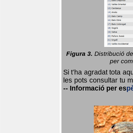
Figura 3.
Distribució d
per coma
Si t’ha agradat tota a
les pots consultar tu ma
--
Informació per
es
p