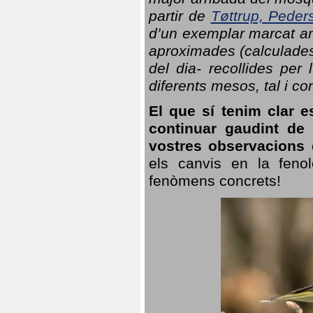
partir de
Tøttrup, Peder
d’un exemplar marcat am
aproximades (calculades
del dia- recollides per
diferents mesos, tal i c
El que sí tenim clar e
continuar gaudint de
vostres observacions 
els canvis en la fenol
fenòmens concrets!