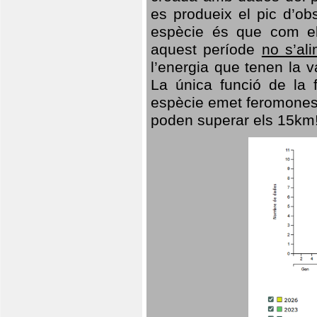
es produeix el pic d’ob
espècie és que com el
aquest període
no s’al
l’energia que tenen la 
La única funció de la f
espècie emet feromones
poden superar els 15km