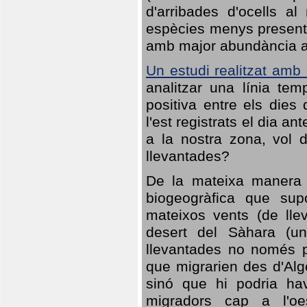
d'arribades d'ocells al
espècies menys presents
amb major abundància al 
Un estudi realitzat amb
analitzar una línia te
positiva entre els dies
l'est registrats el dia a
a la nostra zona, vol 
llevantades?
De la mateixa manera q
biogeogràfica que sup
mateixos vents (de lle
desert del Sàhara (un
llevantades no només po
que migrarien des d'Alg
sinó que hi podria ha
migradors cap a l'oe