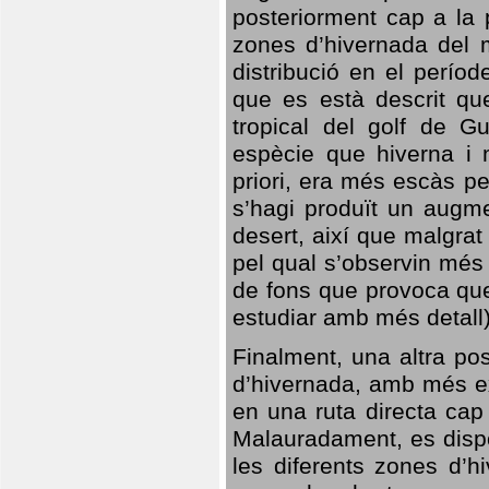
posteriorment cap a la p
zones d’hivernada del m
distribució en el perío
que es està descrit qu
tropical del golf de Gu
espècie que hiverna i m
priori, era més escàs p
s’hagi produït un augme
desert, així que malgra
pel qual s’observin més
de fons que provoca que
estudiar amb més detall)
Finalment, una altra po
d’hivernada, amb més e
en una ruta directa cap
Malauradament, es dispo
les diferents zones d’h