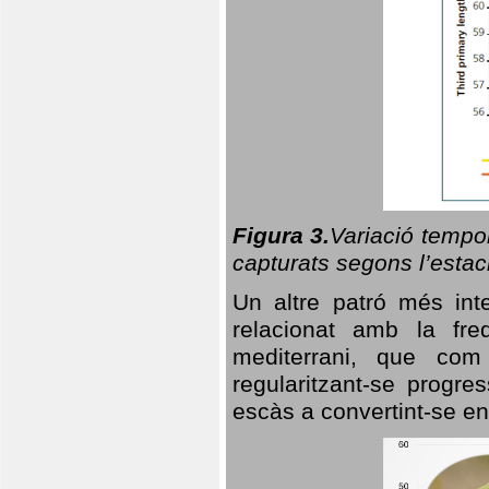
Figura 3.
Variació tempor
capturats segons l’estac
Un altre patró més in
relacionat amb la freq
mediterrani, que com
regularitzant-se progre
escàs a convertint-se en