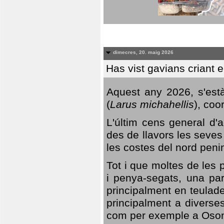
dimecres, 20. maig 2026
Has vist gavians criant 
Aquest any 2026, s'est
(
Larus michahellis
), coo
L'últim cens general d'a
des de llavors les seves
les costes del nord peni
Tot i que moltes de les p
i penya-segats, una par
principalment en teulad
principalment a diverses
com per exemple a Oso