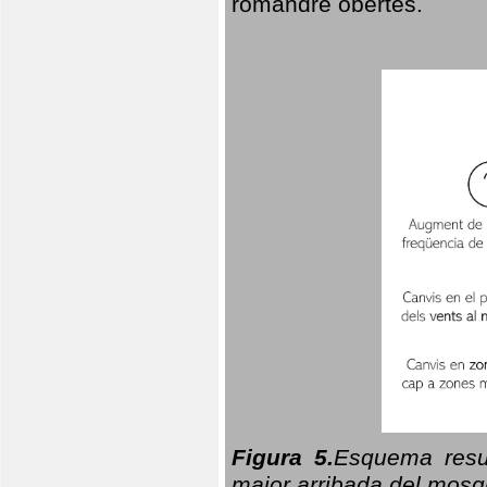
romandre obertes.
Figura 5.
Esquema resu
major arribada del mosqu