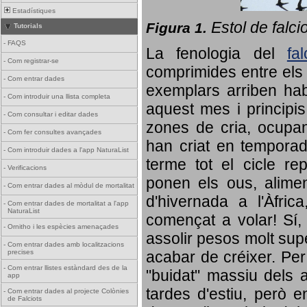
Estadístiques
Estol de falci
Figura 1.
Tutorials
-
FAQS
La fenologia del
fa
-
Com registrar-se
comprimides entre els o
-
Com entrar dades
exemplars arriben habi
-
Com introduir una llista completa
aquest mes i principis
-
Com consultar i editar dades
zones de cria, ocupan
-
Com fer consultes avançades
han criat en tempora
-
Com introduir dades a l'app NaturaList
terme tot el cicle rep
-
Verificacions
ponen els ous, alime
-
Com entrar dades al mòdul de mortalitat
d'hivernada a l'Àfric
-
Com entrar dades de mortalitat a l'app
NaturaList
començat a volar! Sí, 
-
Ornitho i les espècies amenaçades
assolir pesos molt supe
-
Com entrar dades amb localitzacions
precises
acabar de créixer. Per 
-
Com entrar llistes estàndard des de la
"buidat" massiu dels a
app
tardes d'estiu, però e
-
Com entrar dades al projecte Colònies
de Falciots