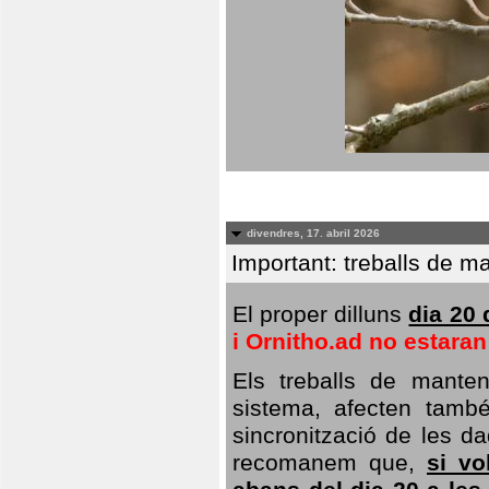
divendres, 17. abril 2026
Important: treballs de ma
El proper dilluns
dia 20 
i Ornitho.ad no estara
Els treballs de manten
sistema, afecten també 
sincronització de les da
recomanem que,
si vo