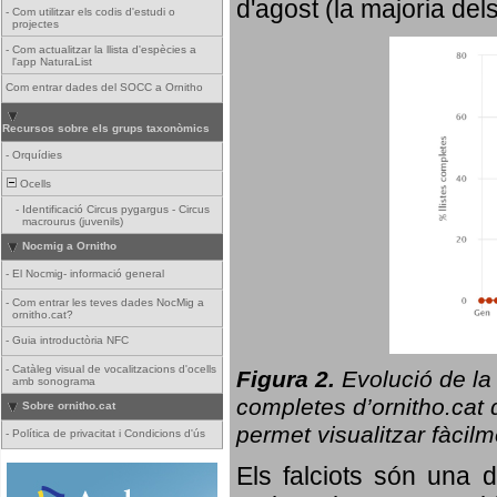
d'agost (la majoria del
-
Com utilitzar els codis d'estudi o
projectes
-
Com actualitzar la llista d'espècies a
l'app NaturaList
Com entrar dades del SOCC a Ornitho
Recursos sobre els grups taxonòmics
-
Orquídies
Ocells
-
Identificació Circus pygargus - Circus
macrourus (juvenils)
Nocmig a Ornitho
-
El Nocmig- informació general
-
Com entrar les teves dades NocMig a
ornitho.cat?
-
Guia introductòria NFC
-
Catàleg visual de vocalitzacions d'ocells
Figura 2.
Evolució de la
amb sonograma
completes d’ornitho.cat q
Sobre ornitho.cat
permet visualitzar fàcilm
-
Política de privacitat i Condicions d'ús
Els falciots són una 