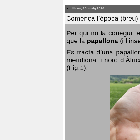
dilluns, 18. maig 2026
Comença l’època (breu) d
Per qui no la conegui, 
que la
papallona
(i l’in
Es tracta d’una papallo
meridional i nord d’Àfri
(Fig.1).