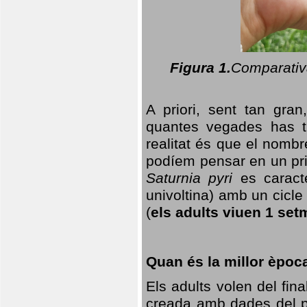
Figura 1.
Comparativa
A priori, sent tan gran
quantes vegades has t
realitat és que el nomb
podíem pensar en un princ
Saturnia pyri
es caracte
univoltina) amb un cicle 
(
els adults viuen 1 set
Quan és la millor èpoc
Els adults volen del fin
creada amb dades del po