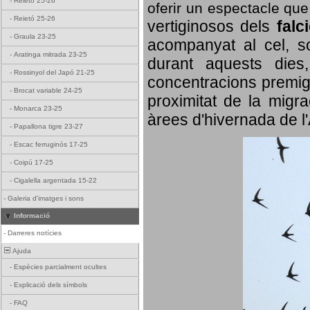
-
Reietó 25-26
oferir un espectacle qu
-
Reietó 25-26
vertiginosos dels
falc
-
Graula 23-25
acompanyat al cel, so
-
Aratinga mitrada 23-25
durant aquests dies
-
Rossinyol del Japó 21-25
concentracions premigr
-
Brocat variable 24-25
proximitat de la migra
-
Monarca 23-25
àrees d'hivernada de l
-
Papallona tigre 23-27
-
Escac ferruginós 17-25
-
Coipú 17-25
-
Cigalella argentada 15-22
-
Galeria d'imatges i sons
Informació
-
Darreres notícies
Ajuda
-
Espècies parcialment ocultes
-
Explicació dels símbols
-
FAQ