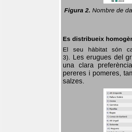
Figura 2.
Nombre de dad
Es distribueix homogè
El seu hàbitat són c
Les erugues del gr
3).
una clara preferència
pereres i pomeres, tam
salzes.