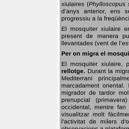
xiulaires (
Phylloscopus s
d’anys anterior, ens s
progressiu a la freqüènc
El mosquiter xiulaire 
present de manera pun
llevantades (vent de l’est
Per on migra el mosquit
El mosquiter xiulaire,
rellotge.
Durant la migra
Mediterrani principa
marcadament oriental. 
migrador de tardor molt
prenupcial (primavera
occidental, mentre fan 
visualitzar molt fàcilm
l'activitat de milers 
observacions a plataform