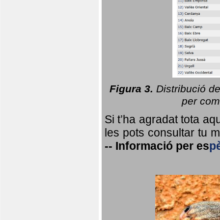
Figura 3.
Distribució d
per coma
Si t’ha agradat tota a
les pots consultar tu ma
--
Informació per
es
p