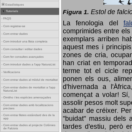
Estadístiques
Estol de falci
Figura 1.
Tutorials
-
FAQS
La fenologia del
fa
-
Com registrar-se
comprimides entre els o
-
Com entrar dades
exemplars arriben habi
-
Com introduir una llista completa
aquest mes i principis
-
Com consultar i editar dades
zones de cria, ocupan
-
Com fer consultes avançades
han criat en tempora
-
Com introduir dades a l'app NaturaList
terme tot el cicle rep
-
Verificacions
ponen els ous, alime
-
Com entrar dades al mòdul de mortalitat
d'hivernada a l'Àfric
-
Com entrar dades de mortalitat a l'app
NaturaList
començat a volar! Sí, 
-
Ornitho i les espècies amenaçades
assolir pesos molt supe
-
Com entrar dades amb localitzacions
precises
acabar de créixer. Per 
-
Com entrar llistes estàndard des de la
"buidat" massiu dels a
app
tardes d'estiu, però e
-
Com entrar dades al projecte Colònies
de Falciots