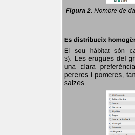
Figura 2.
Nombre de dad
Es distribueix homogè
El seu hàbitat són c
Les erugues del gr
3).
una clara preferència
pereres i pomeres, tam
salzes.