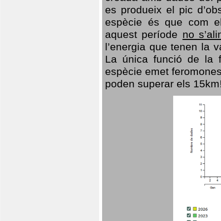
es produeix el pic d’ob
espècie és que com el
aquest període
no s’al
l’energia que tenen la 
La única funció de la f
espècie emet feromones
poden superar els 15km