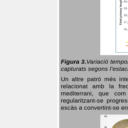
Figura 3.
Variació tempor
capturats segons l’estac
Un altre patró més in
relacionat amb la freq
mediterrani, que com
regularitzant-se progre
escàs a convertint-se en