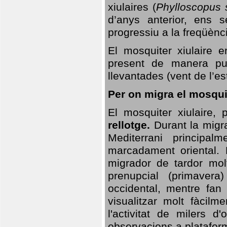
xiulaires (
Phylloscopus s
d’anys anterior, ens s
progressiu a la freqüènc
El mosquiter xiulaire 
present de manera pun
llevantades (vent de l’est
Per on migra el mosquit
El mosquiter xiulaire,
rellotge.
Durant la migra
Mediterrani principa
marcadament oriental. 
migrador de tardor molt
prenupcial (primavera
occidental, mentre fan 
visualitzar molt fàcilm
l'activitat de milers 
observacions a plataform