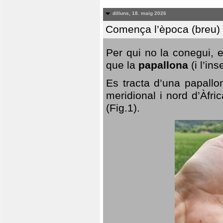
dilluns, 18. maig 2026
Comença l’època (breu) d
Per qui no la conegui, 
que la
papallona
(i l’in
Es tracta d’una papallo
meridional i nord d’Àfri
(Fig.1).