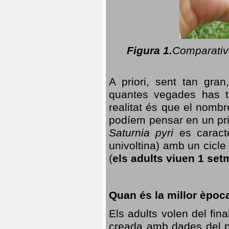
Figura 1.
Comparativa
A priori, sent tan gran
quantes vegades has t
realitat és que el nomb
podíem pensar en un princ
Saturnia pyri
es caracte
univoltina) amb un cicle 
(
els adults viuen 1 set
Quan és la millor èpoc
Els adults volen del fin
creada amb dades del po