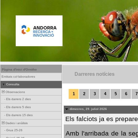
Pàgina d'inici d'Ornitho
Darreres notícies
Entitats col·laboradores
Consulta
Observacions
1
2
3
4
5
6
7
-
Els darrers 2 dies
-
Els darrers 5 dies
dimecres, 29. juliol 2026
-
Els darrers 15 dies
Els falciots ja es prepar
Dades i anàlisis
-
Grua 25-26
Amb l'arribada de la se