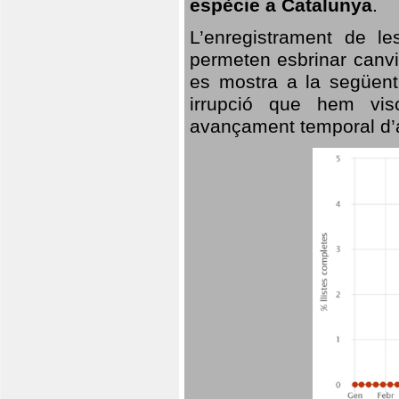
espècie a Catalunya
.
L’enregistrament de l
permeten esbrinar canvi
es mostra a la següent 
irrupció que hem vis
avançament temporal d’a