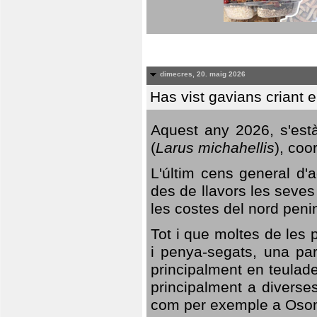
dimecres, 20. maig 2026
Has vist gavians criant 
Aquest any 2026, s'est
(
Larus michahellis
), coo
L'últim cens general d'a
des de llavors les seves
les costes del nord peni
Tot i que moltes de les p
i penya-segats, una par
principalment en teulad
principalment a diverses
com per exemple a Oso