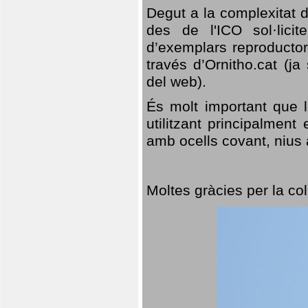
Degut a la complexitat d
des de l'ICO sol·lici
d’exemplars reproductor
través d’Ornitho.cat (ja
del web).
És molt important que 
utilitzant principalment
amb ocells covant, nius a
Moltes gràcies per la col