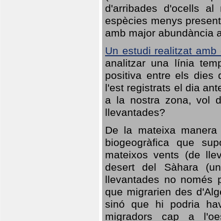
d'arribades d'ocells al
espècies menys presents
amb major abundància al 
Un estudi realitzat amb
analitzar una línia te
positiva entre els dies
l'est registrats el dia a
a la nostra zona, vol 
llevantades?
De la mateixa manera q
biogeogràfica que sup
mateixos vents (de lle
desert del Sàhara (un
llevantades no només po
que migrarien des d'Alg
sinó que hi podria ha
migradors cap a l'oe