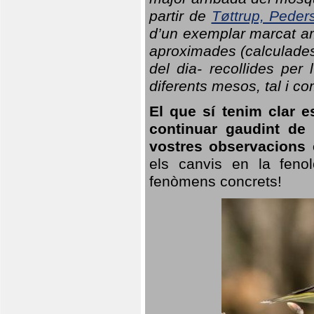
partir de
Tøttrup, Peder
d’un exemplar marcat am
aproximades (calculades
del dia- recollides per
diferents mesos, tal i c
El que sí tenim clar e
continuar gaudint de
vostres observacions 
els canvis en la fenol
fenòmens concrets!