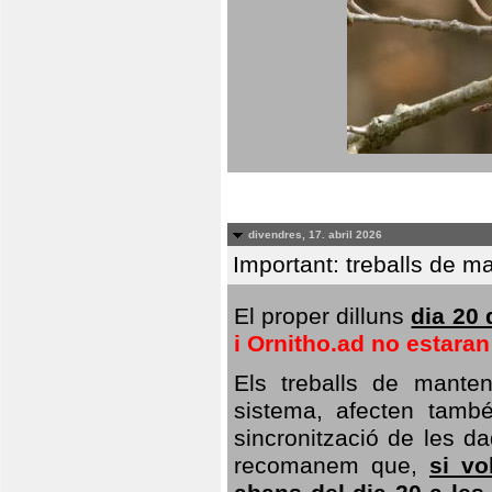
divendres, 17. abril 2026
Important: treballs de ma
El proper dilluns
dia 20 
i Ornitho.ad no estara
Els treballs de manten
sistema, afecten també 
sincronització de les da
recomanem que,
si vo