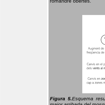
romandre obertes.
Figura 5.
Esquema resu
major arribada del mosqu