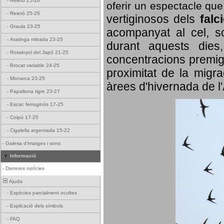
-
Reietó 25-26
oferir un espectacle qu
-
Reietó 25-26
vertiginosos dels
falc
-
Graula 23-25
acompanyat al cel, so
-
Aratinga mitrada 23-25
durant aquests dies
-
Rossinyol del Japó 21-25
concentracions premigr
-
Brocat variable 24-25
proximitat de la migra
-
Monarca 23-25
àrees d'hivernada de l
-
Papallona tigre 23-27
-
Escac ferruginós 17-25
-
Coipú 17-25
-
Cigalella argentada 15-22
-
Galeria d'imatges i sons
Informació
-
Darreres notícies
Ajuda
-
Espècies parcialment ocultes
-
Explicació dels símbols
-
FAQ