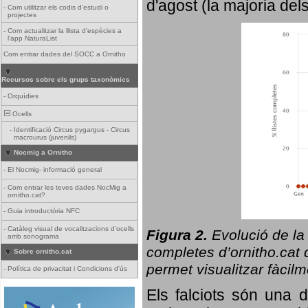
d'agost (la majoria del
-
Com utilitzar els codis d'estudi o
projectes
-
Com actualitzar la llista d'espècies a
l'app NaturaList
Com entrar dades del SOCC a Ornitho
Recursos sobre els grups taxonòmics
-
Orquídies
Ocells
-
Identificació Circus pygargus - Circus
macrourus (juvenils)
Nocmig a Ornitho
-
El Nocmig- informació general
-
Com entrar les teves dades NocMig a
ornitho.cat?
-
Guia introductòria NFC
-
Catàleg visual de vocalitzacions d'ocells
Figura 2.
Evolució de la
amb sonograma
completes d’ornitho.cat q
Sobre ornitho.cat
permet visualitzar fàcilm
-
Política de privacitat i Condicions d'ús
Els falciots són una 