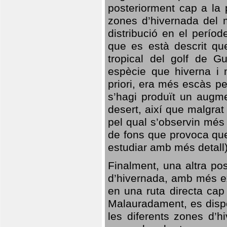
posteriorment cap a la p
zones d’hivernada del m
distribució en el perío
que es està descrit qu
tropical del golf de Gu
espècie que hiverna i m
priori, era més escàs p
s’hagi produït un augme
desert, així que malgra
pel qual s’observin més
de fons que provoca que
estudiar amb més detall)
Finalment, una altra po
d’hivernada, amb més e
en una ruta directa cap
Malauradament, es dispo
les diferents zones d’h