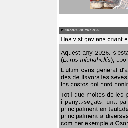
dimecres, 20. maig 2026
Has vist gavians criant 
Aquest any 2026, s'est
(
Larus michahellis
), coo
L'últim cens general d'a
des de llavors les seves
les costes del nord peni
Tot i que moltes de les p
i penya-segats, una par
principalment en teulad
principalment a diverses
com per exemple a Oso