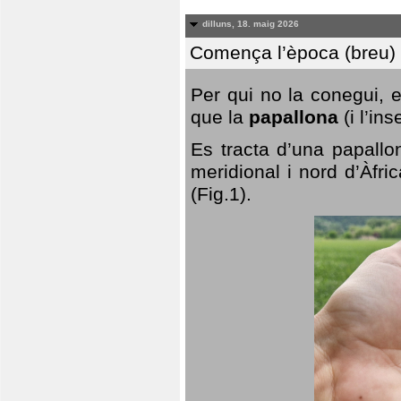
dilluns, 18. maig 2026
Comença l’època (breu) d
Per qui no la conegui, 
que la
papallona
(i l’in
Es tracta d’una papallo
meridional i nord d’Àfri
(Fig.1).