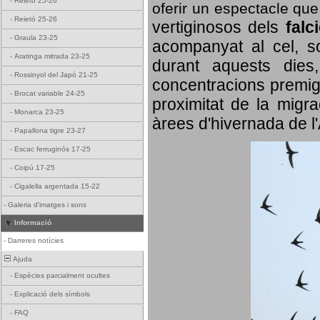
-
Reietó 25-26
oferir un espectacle qu
-
Reietó 25-26
vertiginosos dels
falc
-
Graula 23-25
acompanyat al cel, so
-
Aratinga mitrada 23-25
durant aquests dies
-
Rossinyol del Japó 21-25
concentracions premigr
-
Brocat variable 24-25
proximitat de la migra
-
Monarca 23-25
àrees d'hivernada de l
-
Papallona tigre 23-27
-
Escac ferruginós 17-25
-
Coipú 17-25
-
Cigalella argentada 15-22
-
Galeria d'imatges i sons
Informació
-
Darreres notícies
Ajuda
-
Espècies parcialment ocultes
-
Explicació dels símbols
-
FAQ