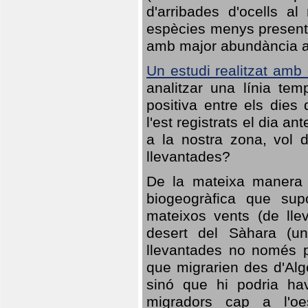
d'arribades d'ocells al
espècies menys presents
amb major abundància al 
Un estudi realitzat amb
analitzar una línia te
positiva entre els dies
l'est registrats el dia a
a la nostra zona, vol 
llevantades?
De la mateixa manera q
biogeogràfica que sup
mateixos vents (de lle
desert del Sàhara (un
llevantades no només po
que migrarien des d'Alg
sinó que hi podria ha
migradors cap a l'oe