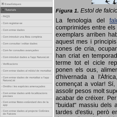
Estadístiques
Estol de falci
Figura 1.
Tutorials
-
FAQS
La fenologia del
fa
-
Com registrar-se
comprimides entre els o
-
Com entrar dades
exemplars arriben habi
-
Com introduir una llista completa
aquest mes i principis
-
Com consultar i editar dades
zones de cria, ocupan
-
Com fer consultes avançades
han criat en tempora
-
Com introduir dades a l'app NaturaList
terme tot el cicle rep
-
Verificacions
ponen els ous, alime
-
Com entrar dades al mòdul de mortalitat
d'hivernada a l'Àfric
-
Com entrar dades de mortalitat a l'app
NaturaList
començat a volar! Sí, 
-
Ornitho i les espècies amenaçades
assolir pesos molt supe
-
Com entrar dades amb localitzacions
precises
acabar de créixer. Per 
-
Com entrar llistes estàndard des de la
"buidat" massiu dels a
app
tardes d'estiu, però e
-
Com entrar dades al projecte Colònies
de Falciots