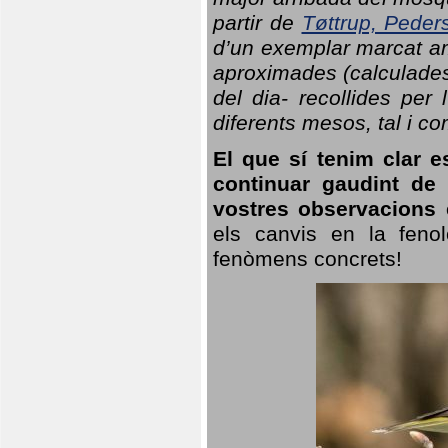
partir de
Tøttrup, Peder
d’un exemplar marcat am
aproximades (calculades
del dia- recollides per
diferents mesos, tal i c
El que sí tenim clar e
continuar gaudint de
vostres observacions 
els canvis en la fenol
fenòmens concrets!