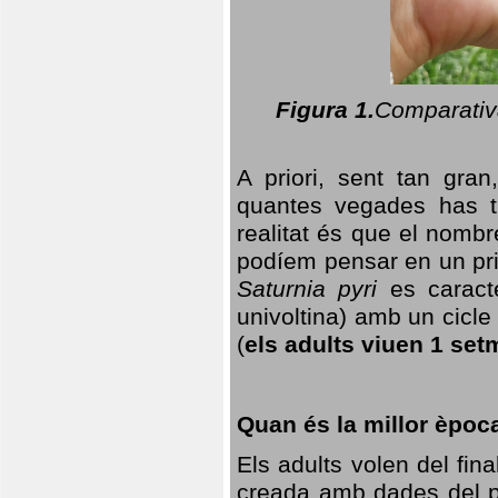
Figura 1.
Comparativa
A priori, sent tan gran
quantes vegades has t
realitat és que el nomb
podíem pensar en un princ
Saturnia pyri
es caracte
univoltina) amb un cicle 
(
els adults viuen 1 set
Quan és la millor èpoc
Els adults volen del fin
creada amb dades del po