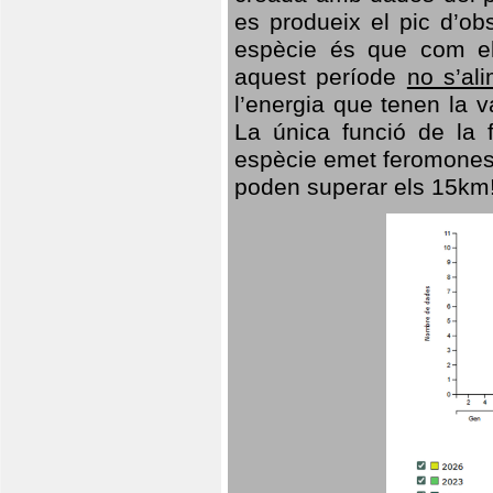
es produeix el pic d’ob
espècie és que com el
aquest període
no s’al
l’energia que tenen la 
La única funció de la f
espècie emet feromones
poden superar els 15km