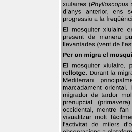
xiulaires (
Phylloscopus s
d’anys anterior, ens s
progressiu a la freqüènc
El mosquiter xiulaire 
present de manera pun
llevantades (vent de l’est
Per on migra el mosquit
El mosquiter xiulaire,
rellotge.
Durant la migra
Mediterrani principa
marcadament oriental. 
migrador de tardor molt
prenupcial (primavera
occidental, mentre fan 
visualitzar molt fàcilm
l'activitat de milers 
observacions a plataform