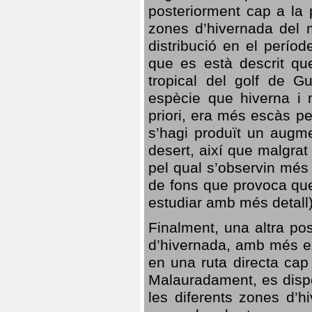
posteriorment cap a la p
zones d’hivernada del m
distribució en el perío
que es està descrit qu
tropical del golf de Gu
espècie que hiverna i m
priori, era més escàs p
s’hagi produït un augme
desert, així que malgra
pel qual s’observin més
de fons que provoca que
estudiar amb més detall)
Finalment, una altra po
d’hivernada, amb més e
en una ruta directa cap
Malauradament, es dispo
les diferents zones d’h