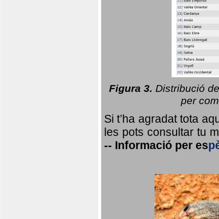
Figura 3.
Distribució d
per coma
Si t’ha agradat tota a
les pots consultar tu ma
--
Informació per
es
p