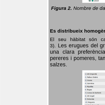
Figura 2.
Nombre de dad
Es distribueix homogè
El seu hàbitat són c
Les erugues del gr
3).
una clara preferència
pereres i pomeres, tam
salzes.