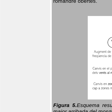
romandre obertes.
Figura 5.
Esquema resu
major arribada del mosqu