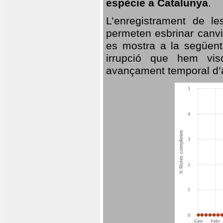
espècie a Catalunya
.
L’enregistrament de l
permeten esbrinar canvi
es mostra a la següent 
irrupció que hem vis
avançament temporal d’a