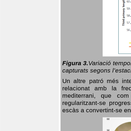
Figura 3.
Variació tempor
capturats segons l’estac
Un altre patró més in
relacionat amb la freq
mediterrani, que com
regularitzant-se progre
escàs a convertint-se en