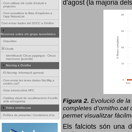
d'agost (la majoria del
-
Com utilitzar els codis d'estudi o
projectes
-
Com actualitzar la llista d'espècies a
l'app NaturaList
Com entrar dades del SOCC a Ornitho
Recursos sobre els grups taxonòmics
-
Orquídies
Ocells
-
Identificació Circus pygargus - Circus
macrourus (juvenils)
Nocmig a Ornitho
-
El Nocmig- informació general
-
Com entrar les teves dades NocMig a
ornitho.cat?
-
Guia introductòria NFC
-
Catàleg visual de vocalitzacions d'ocells
Figura 2.
Evolució de la
amb sonograma
completes d’ornitho.cat q
Sobre ornitho.cat
permet visualitzar fàcilm
-
Política de privacitat i Condicions d'ús
Els falciots són una 