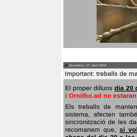
divendres, 17. abril 2026
Important: treballs de ma
El proper dilluns
dia 20 
i Ornitho.ad no estara
Els treballs de manten
sistema, afecten també 
sincronització de les da
recomanem que,
si vo