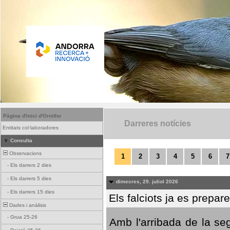
Pàgina d'inici d'Ornitho
Darreres notícies
Entitats col·laboradores
Consulta
Observacions
1
2
3
4
5
6
7
-
Els darrers 2 dies
-
Els darrers 5 dies
dimecres, 29. juliol 2026
-
Els darrers 15 dies
Els falciots ja es prepar
Dades i anàlisis
-
Grua 25-26
Amb l'arribada de la se