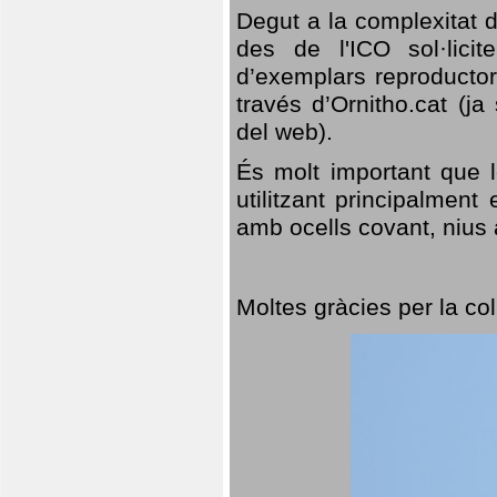
Degut a la complexitat d
des de l'ICO sol·lici
d’exemplars reproductor
través d’Ornitho.cat (ja
del web).
És molt important que 
utilitzant principalment
amb ocells covant, nius a
Moltes gràcies per la col