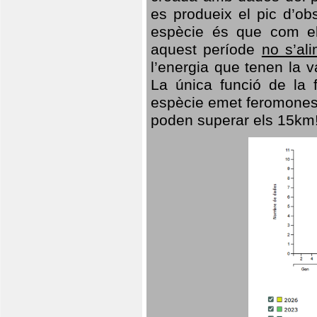
es produeix el pic d’ob
espècie és que com el
aquest període
no s’al
l’energia que tenen la 
La única funció de la f
espècie emet feromones
poden superar els 15km