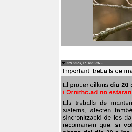
divendres, 17. abril 2026
Important: treballs de ma
El proper dilluns
dia 20 
i Ornitho.ad no estara
Els treballs de manten
sistema, afecten també 
sincronització de les da
recomanem que,
si vo