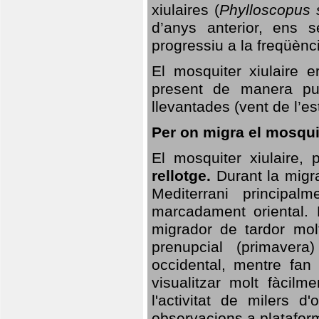
xiulaires (
Phylloscopus s
d’anys anterior, ens s
progressiu a la freqüènc
El mosquiter xiulaire 
present de manera pun
llevantades (vent de l’est
Per on migra el mosquit
El mosquiter xiulaire,
rellotge.
Durant la migra
Mediterrani principa
marcadament oriental. 
migrador de tardor molt
prenupcial (primavera
occidental, mentre fan 
visualitzar molt fàcilm
l'activitat de milers 
observacions a plataform