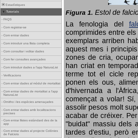
Estadístiques
Estol de falci
Figura 1.
Tutorials
-
FAQS
La fenologia del
fa
-
Com registrar-se
comprimides entre els o
-
Com entrar dades
exemplars arriben habi
-
Com introduir una llista completa
aquest mes i principis
-
Com consultar i editar dades
zones de cria, ocupan
-
Com fer consultes avançades
han criat en tempora
-
Com introduir dades a l'app NaturaList
terme tot el cicle rep
-
Verificacions
ponen els ous, alime
-
Com entrar dades al mòdul de mortalitat
d'hivernada a l'Àfric
-
Com entrar dades de mortalitat a l'app
NaturaList
començat a volar! Sí, 
-
Ornitho i les espècies amenaçades
assolir pesos molt supe
-
Com entrar dades amb localitzacions
precises
acabar de créixer. Per 
-
Com entrar llistes estàndard des de la
"buidat" massiu dels a
app
tardes d'estiu, però e
-
Com entrar dades al projecte Colònies
de Falciots