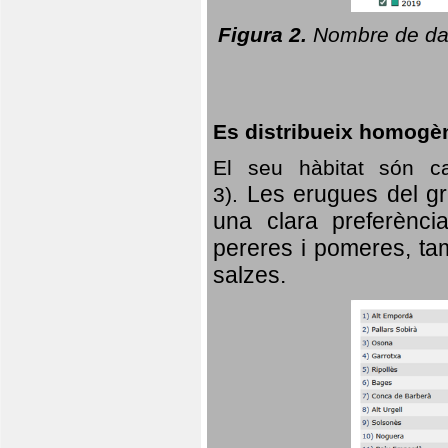
Figura 2.
Nombre de dad
Es distribueix homogè
El seu hàbitat són c
Les erugues del gr
3).
una clara preferència
pereres i pomeres, tam
salzes.