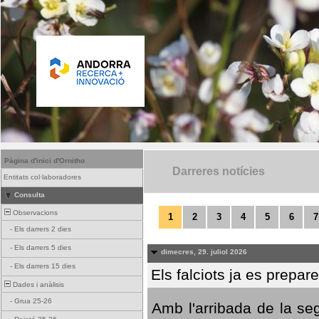
Pàgina d'inici d'Ornitho
Darreres notícies
Entitats col·laboradores
Consulta
Observacions
1
2
3
4
5
6
7
-
Els darrers 2 dies
-
Els darrers 5 dies
dimecres, 29. juliol 2026
-
Els darrers 15 dies
Els falciots ja es prepar
Dades i anàlisis
-
Grua 25-26
Amb l'arribada de la se