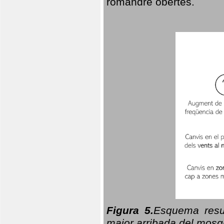
romandre obertes.
Figura 5.
Esquema resu
major arribada del mosqu