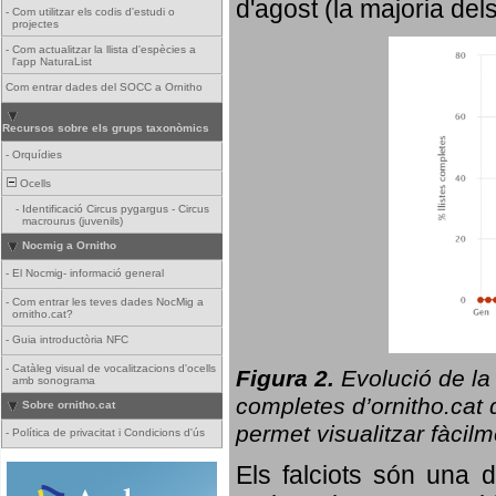
d'agost (la majoria del
-
Com utilitzar els codis d'estudi o
projectes
-
Com actualitzar la llista d'espècies a
l'app NaturaList
Com entrar dades del SOCC a Ornitho
Recursos sobre els grups taxonòmics
-
Orquídies
Ocells
-
Identificació Circus pygargus - Circus
macrourus (juvenils)
Nocmig a Ornitho
-
El Nocmig- informació general
-
Com entrar les teves dades NocMig a
ornitho.cat?
-
Guia introductòria NFC
-
Catàleg visual de vocalitzacions d'ocells
Figura 2.
Evolució de la
amb sonograma
completes d’ornitho.cat q
Sobre ornitho.cat
permet visualitzar fàcilm
-
Política de privacitat i Condicions d'ús
Els falciots són una 