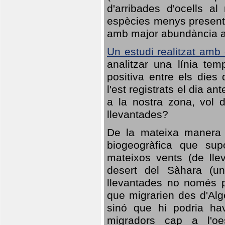
d'arribades d'ocells al
espècies menys presents
amb major abundància al 
Un estudi realitzat amb
analitzar una línia te
positiva entre els dies
l'est registrats el dia a
a la nostra zona, vol 
llevantades?
De la mateixa manera q
biogeogràfica que sup
mateixos vents (de lle
desert del Sàhara (un
llevantades no només po
que migrarien des d'Alg
sinó que hi podria ha
migradors cap a l'oe