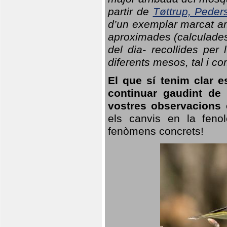
partir de
Tøttrup, Peder
d’un exemplar marcat am
aproximades (calculades
del dia- recollides per
diferents mesos, tal i c
El que sí tenim clar e
continuar gaudint de
vostres observacions 
els canvis en la fenol
fenòmens concrets!