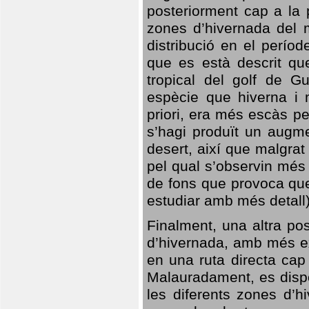
posteriorment cap a la p
zones d’hivernada del m
distribució en el perío
que es està descrit qu
tropical del golf de Gu
espècie que hiverna i m
priori, era més escàs p
s’hagi produït un augme
desert, així que malgra
pel qual s’observin més
de fons que provoca que
estudiar amb més detall)
Finalment, una altra po
d’hivernada, amb més e
en una ruta directa cap
Malauradament, es dispo
les diferents zones d’h