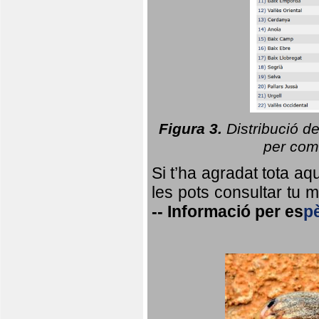
Figura 3.
Distribució d
per coma
Si t’ha agradat tota a
les pots consultar tu ma
--
Informació per
es
p