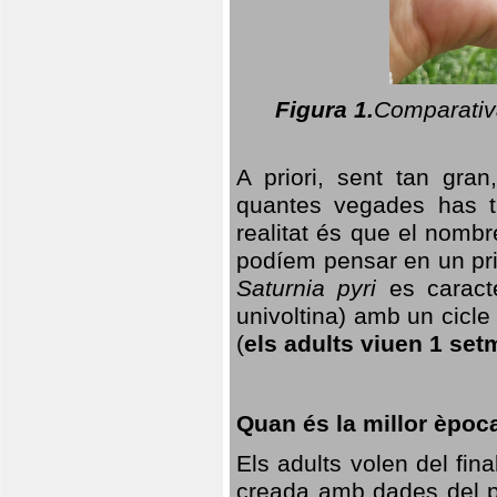
Figura 1.
Comparativa
A priori, sent tan gran
quantes vegades has t
realitat és que el nomb
podíem pensar en un princ
Saturnia pyri
es caracte
univoltina) amb un cicle 
(
els adults viuen 1 set
Quan és la millor èpoc
Els adults volen del fin
creada amb dades del po