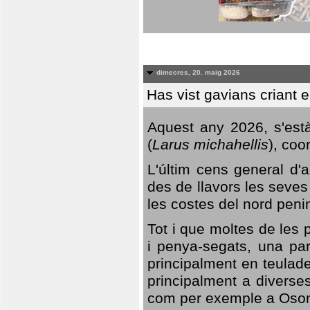
dimecres, 20. maig 2026
Has vist gavians criant 
Aquest any 2026, s'est
(
Larus michahellis
), coo
L'últim cens general d'a
des de llavors les seves
les costes del nord peni
Tot i que moltes de les p
i penya-segats, una par
principalment en teulad
principalment a diverses
com per exemple a Oso