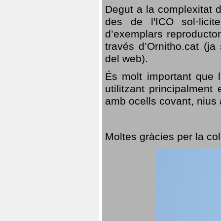
Degut a la complexitat d
des de l'ICO sol·lici
d’exemplars reproductor
través d’Ornitho.cat (ja
del web).
És molt important que 
utilitzant principalment
amb ocells covant, nius a
Moltes gràcies per la col