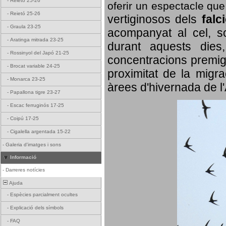
-
Reietó 25-26
oferir un espectacle qu
-
Reietó 25-26
vertiginosos dels
falc
-
Graula 23-25
acompanyat al cel, so
-
Aratinga mitrada 23-25
durant aquests dies
-
Rossinyol del Japó 21-25
concentracions premigr
-
Brocat variable 24-25
proximitat de la migra
-
Monarca 23-25
àrees d'hivernada de l
-
Papallona tigre 23-27
-
Escac ferruginós 17-25
-
Coipú 17-25
-
Cigalella argentada 15-22
-
Galeria d'imatges i sons
Informació
-
Darreres notícies
Ajuda
-
Espècies parcialment ocultes
-
Explicació dels símbols
-
FAQ