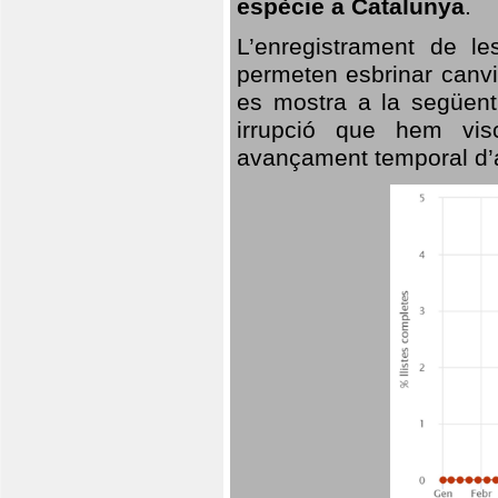
espècie a Catalunya
.
L’enregistrament de l
permeten esbrinar canvi
es mostra a la següent 
irrupció que hem vis
avançament temporal d’a