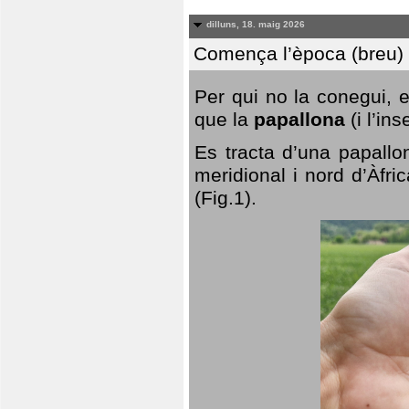
dilluns, 18. maig 2026
Comença l’època (breu) d
Per qui no la conegui, 
que la
papallona
(i l’in
Es tracta d’una papallo
meridional i nord d’Àfri
(Fig.1).