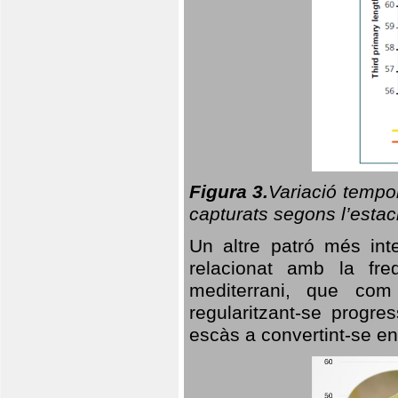
Figura 3.
Variació tempor
capturats segons l’estac
Un altre patró més in
relacionat amb la freq
mediterrani, que com
regularitzant-se progre
escàs a convertint-se en