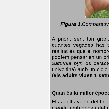
Figura 1.
Comparativa
A priori, sent tan gran
quantes vegades has t
realitat és que el nomb
podíem pensar en un princ
Saturnia pyri
es caracte
univoltina) amb un cicle 
(
els adults viuen 1 set
Quan és la millor èpoc
Els adults volen del fin
creada amb dades del po