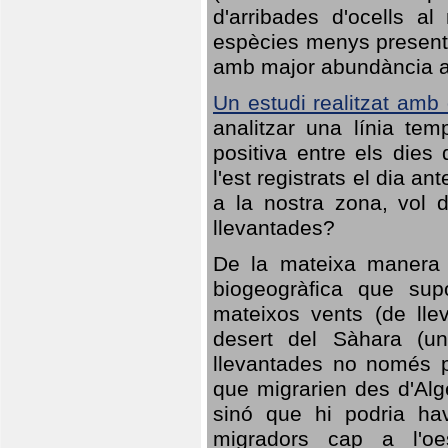
d'arribades d'ocells al
espècies menys presents
amb major abundància al 
Un estudi realitzat amb
analitzar una línia te
positiva entre els dies
l'est registrats el dia a
a la nostra zona, vol 
llevantades?
De la mateixa manera q
biogeogràfica que sup
mateixos vents (de lle
desert del Sàhara (un
llevantades no només po
que migrarien des d'Alg
sinó que hi podria ha
migradors cap a l'oe