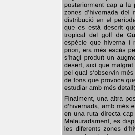
posteriorment cap a la p
zones d’hivernada del m
distribució en el perío
que es està descrit qu
tropical del golf de Gu
espècie que hiverna i m
priori, era més escàs p
s’hagi produït un augme
desert, així que malgra
pel qual s’observin més
de fons que provoca que
estudiar amb més detall)
Finalment, una altra po
d’hivernada, amb més e
en una ruta directa cap
Malauradament, es dispo
les diferents zones d’h