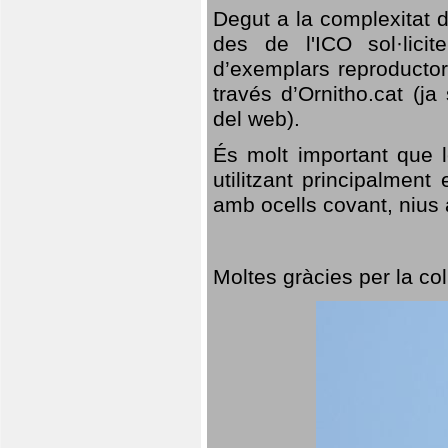
Degut a la complexitat d
des de l'ICO sol·lici
d’exemplars reproductor
través d’Ornitho.cat (ja
del web).
És molt important que 
utilitzant principalment
amb ocells covant, nius a
Moltes gràcies per la col