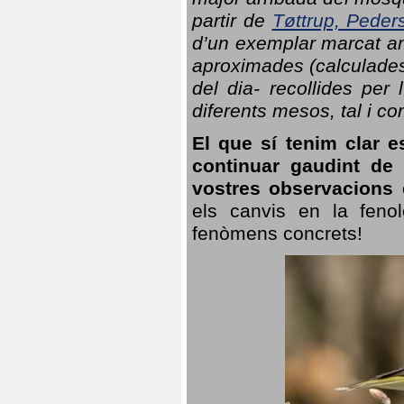
partir de
Tøttrup, Peder
d’un exemplar marcat am
aproximades (calculades
del dia- recollides per
diferents mesos, tal i c
El que sí tenim clar e
continuar gaudint de
vostres observacions 
els canvis en la fenol
fenòmens concrets!