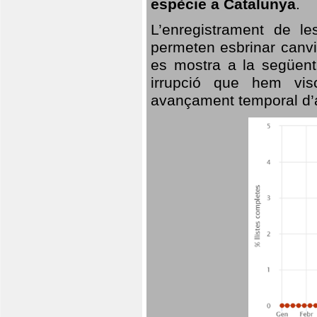
espècie a Catalunya
.
L’enregistrament de l
permeten esbrinar canvi
es mostra a la següent 
irrupció que hem vis
avançament temporal d’a