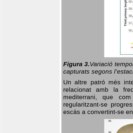
Figura 3.
Variació tempor
capturats segons l’estac
Un altre patró més in
relacionat amb la freq
mediterrani, que com
regularitzant-se progre
escàs a convertint-se en