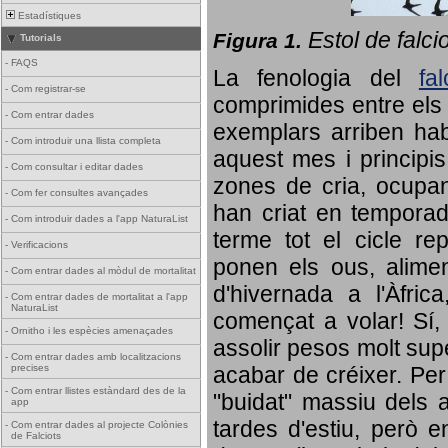
Estadístiques
Estol de falci
Figura 1.
Tutorials
-
FAQS
La fenologia del
fa
-
Com registrar-se
comprimides entre els o
-
Com entrar dades
exemplars arriben habi
-
Com introduir una llista completa
aquest mes i principis
-
Com consultar i editar dades
zones de cria, ocupan
-
Com fer consultes avançades
han criat en tempora
-
Com introduir dades a l'app NaturaList
terme tot el cicle rep
-
Verificacions
ponen els ous, alime
-
Com entrar dades al mòdul de mortalitat
d'hivernada a l'Àfric
-
Com entrar dades de mortalitat a l'app
NaturaList
començat a volar! Sí, 
-
Ornitho i les espècies amenaçades
assolir pesos molt supe
-
Com entrar dades amb localitzacions
precises
acabar de créixer. Per 
-
Com entrar llistes estàndard des de la
"buidat" massiu dels a
app
tardes d'estiu, però e
-
Com entrar dades al projecte Colònies
de Falciots