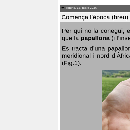
dilluns, 18. maig 2026
Comença l’època (breu) d
Per qui no la conegui, 
que la
papallona
(i l’in
Es tracta d’una papallo
meridional i nord d’Àfri
(Fig.1).