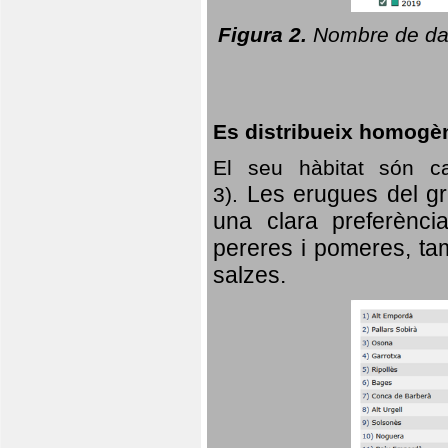
Figura 2.
Nombre de dad
Es distribueix homogè
El seu hàbitat són c
Les erugues del gr
3).
una clara preferència
pereres i pomeres, tam
salzes.