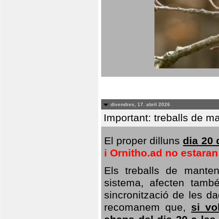
divendres, 17. abril 2026
Important: treballs de ma
El proper dilluns
dia 20 
i Ornitho.ad no estara
Els treballs de manten
sistema, afecten també 
sincronització de les da
recomanem que,
si vo