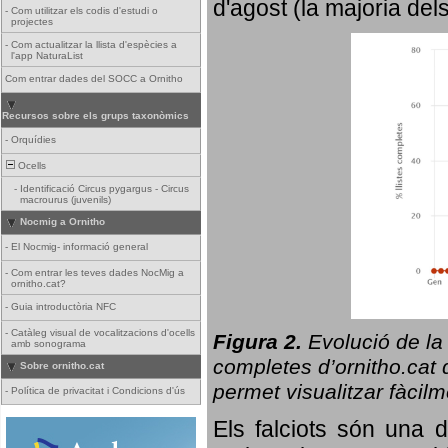
d'agost (la majoria del
-
Com utilitzar els codis d'estudi o
projectes
-
Com actualitzar la llista d'espècies a
l'app NaturaList
Com entrar dades del SOCC a Ornitho
Recursos sobre els grups taxonòmics
-
Orquídies
Ocells
-
Identificació Circus pygargus - Circus
macrourus (juvenils)
Nocmig a Ornitho
-
El Nocmig- informació general
-
Com entrar les teves dades NocMig a
ornitho.cat?
-
Guia introductòria NFC
-
Catàleg visual de vocalitzacions d'ocells
Figura 2.
Evolució de la
amb sonograma
completes d’ornitho.cat q
Sobre ornitho.cat
permet visualitzar fàcilm
-
Política de privacitat i Condicions d'ús
Els falciots són una 