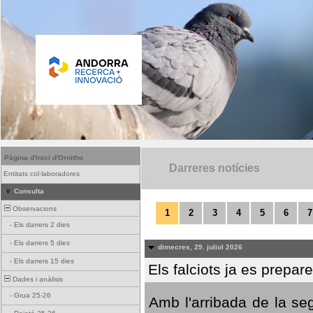
Pàgina d'inici d'Ornitho
Darreres notícies
Entitats col·laboradores
Consulta
Observacions
1
2
3
4
5
6
7
-
Els darrers 2 dies
-
Els darrers 5 dies
dimecres, 29. juliol 2026
-
Els darrers 15 dies
Els falciots ja es prepar
Dades i anàlisis
-
Grua 25-26
Amb l'arribada de la se