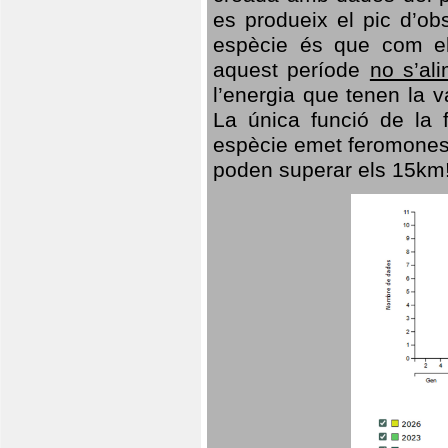
es produeix el pic d’ob
espècie és que com el
aquest període
no s’al
l’energia que tenen la 
La única funció de la f
espècie emet feromones
poden superar els 15km