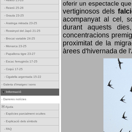
-
Reietó 25-26
oferir un espectacle qu
-
Reietó 25-26
vertiginosos dels
falc
-
Graula 23-25
acompanyat al cel, so
-
Aratinga mitrada 23-25
durant aquests dies
-
Rossinyol del Japó 21-25
concentracions premigr
-
Brocat variable 24-25
proximitat de la migra
-
Monarca 23-25
àrees d'hivernada de l
-
Papallona tigre 23-27
-
Escac ferruginós 17-25
-
Coipú 17-25
-
Cigalella argentada 15-22
-
Galeria d'imatges i sons
Informació
-
Darreres notícies
Ajuda
-
Espècies parcialment ocultes
-
Explicació dels símbols
-
FAQ