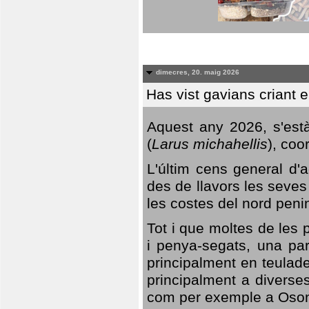
dimecres, 20. maig 2026
Has vist gavians criant 
Aquest any 2026, s'est
(
Larus michahellis
), coo
L'últim cens general d'a
des de llavors les seves
les costes del nord peni
Tot i que moltes de les p
i penya-segats, una par
principalment en teulad
principalment a diverses
com per exemple a Oso