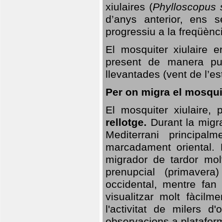
xiulaires (
Phylloscopus s
d’anys anterior, ens s
progressiu a la freqüènc
El mosquiter xiulaire 
present de manera pun
llevantades (vent de l’est
Per on migra el mosquit
El mosquiter xiulaire,
rellotge.
Durant la migra
Mediterrani principa
marcadament oriental. 
migrador de tardor molt
prenupcial (primavera
occidental, mentre fan 
visualitzar molt fàcilm
l'activitat de milers 
observacions a plataform