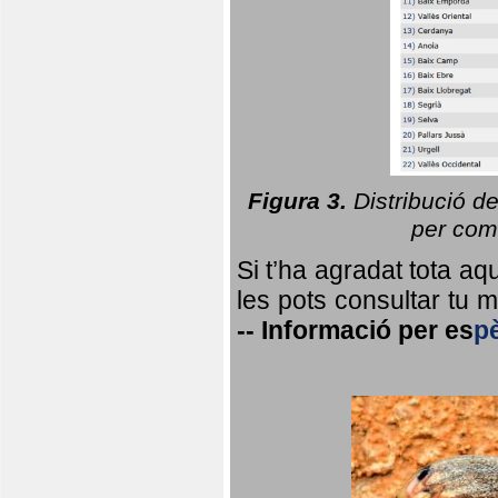
Figura 3.
Distribució d
per coma
Si t’ha agradat tota a
les pots consultar tu ma
--
Informació per
es
p