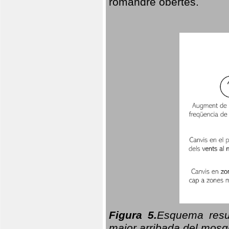
romandre obertes.
Figura 5.
Esquema resu
major arribada del mosqu