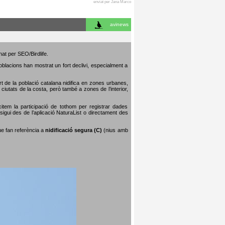
enviat per Jana Marco
avinews
nat per SEO/Birdlife.
poblacions han mostrat un fort declivi, especialment a
art de la població catalana nidifica en zones urbanes,
iutats de la costa, però també a zones de l’interior,
citem la participació de tothom per registrar dades
igui des de l’aplicació NaturaList o directament des
que fan referència a
nidificació segura (C)
(nius amb