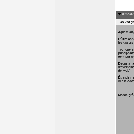
dimecre
Has vist ga
Aquest any
L'últim cen
les costes 
Tot i que m
principalme
com per e
Degut a la
d’exemplar
del web).
És molt im
ocells cova
Moltes gràc