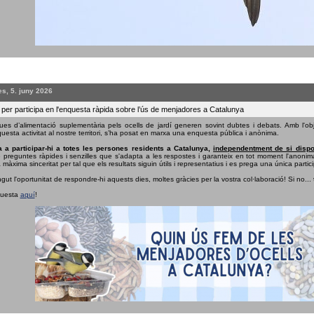
s, 5. juny 2026
 per participa en l'enquesta ràpida sobre l’ús de menjadores a Catalunya
ues d’alimentació suplementària pels ocells de jardí generen sovint dubtes i debats. Amb l'obj
uesta activitat al nostre territori, s’ha posat en marxa una enquesta pública i anònima.
 a participar-hi a totes les persones residents a Catalunya,
independentment de si dispo
e preguntes ràpides i senzilles que s'adapta a les respostes i garanteix en tot moment l'anonima
 màxima sinceritat per tal que els resultats siguin útils i representatius i es prega una única partici
ngut l'oportunitat de respondre-hi aquests dies, moltes gràcies per la vostra col·laboració! Si no...
questa
aquí
!