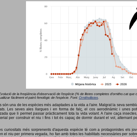
Evolució de la freqüència d’observació de l’espècie (% de llistes completes d’ornitho.cat que co
alitzar fàcilment el patró fenològic de l’espècie. Font:
Ornithollistes
.
ots són una de les espècies més adaptades a la vida a l'aire. Malgrat la seva semb
ts. Les seves ales llargues i en forma de falç, el cos aerodinàmic i unes pot
tzada que li permet passar pràcticament tota la vida volant. A l'aire caça insectes
terial per construir el niu i fins i tot és capaç de dormir durant el vol, alterna
s curiositats més sorprenents d'aquesta espècie té com a protagonistes els jov
 el niu per primera vegada, ho fan amb totes les habilitats necessàries per sobrev