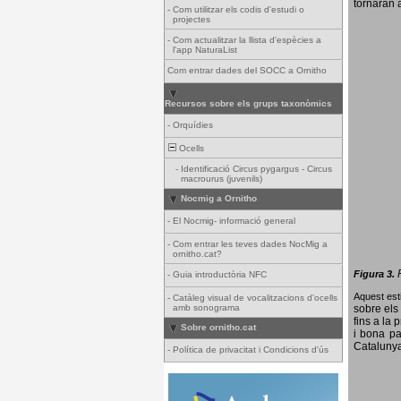
tornaran a
-
Com utilitzar els codis d'estudi o
projectes
-
Com actualitzar la llista d'espècies a
l'app NaturaList
Com entrar dades del SOCC a Ornitho
Recursos sobre els grups taxonòmics
-
Orquídies
Ocells
-
Identificació Circus pygargus - Circus
macrourus (juvenils)
Nocmig a Ornitho
-
El Nocmig- informació general
-
Com entrar les teves dades NocMig a
ornitho.cat?
Figura 3.
-
Guia introductòria NFC
Aquest esti
-
Catàleg visual de vocalitzacions d'ocells
amb sonograma
sobre els 
fins a la 
Sobre ornitho.cat
i bona pa
Catalunya
-
Política de privacitat i Condicions d'ús