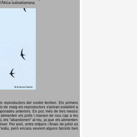
l'Àfrica subsahariana.
 reproductors del nostre territori. Els primers
is de maig els reproductors s'aniran establint a
temporades anteriors. En poc més de tres mesos
s, alimenten els polls i marxen de nou cap a les
Sí, els "abandonen" al niu, ja que els alimenten
er. Per això, entre mitjans i finals de juliol es
d'estiu, però encara veurem alguns falciots ben