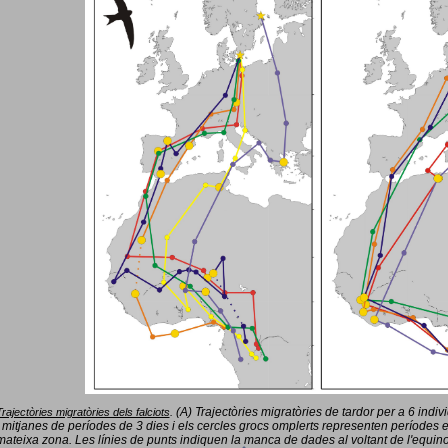
(A) Trajectòries migratòries de tardor per a 6 indi
Trajectòries migratòries dels falciots
.
 mitjanes de períodes de 3 dies i els cercles grocs omplerts representen períodes 
mateixa zona. Les línies de punts indiquen la manca de dades al voltant de l'equinoc