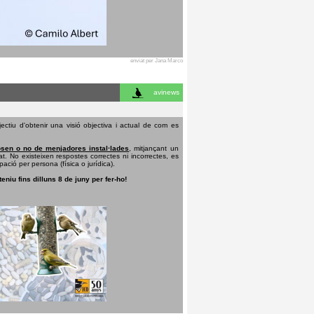
enviat per Jana Marco
avinews
ectiu d'obtenir una visió objectiva i actual de com es
sen o no de menjadores instal·lades
, mitjançant un
t. No existeixen respostes correctes ni incorrectes, es
pació per persona (física o jurídica).
teniu fins dilluns 8 de juny per fer-ho!