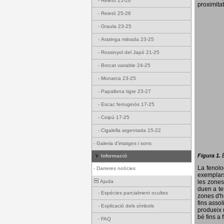
-
Reietó 25-26
proximitat
-
Reietó 25-26
-
Graula 23-25
-
Aratinga mitrada 23-25
-
Rossinyol del Japó 21-25
-
Brocat variable 24-25
-
Monarca 23-25
-
Papallona tigre 23-27
-
Escac ferruginós 17-25
-
Coipú 17-25
-
Cigalella argentada 15-22
-
Galeria d'imatges i sons
Figura 1.
Informació
La fenol
-
Darreres notícies
exemplars
Ajuda
les zones
duen a te
-
Espècies parcialment ocultes
zones d'hi
fins assol
-
Explicació dels símbols
produeix 
bé fins a 
-
FAQ