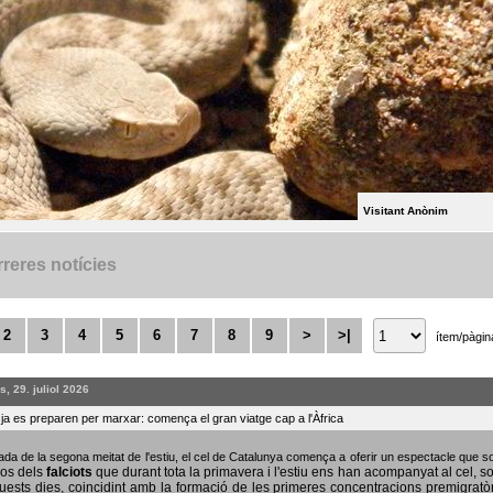
Visitant Anònim
reres notícies
2
3
4
5
6
7
8
9
>
>|
ítem/pàgin
, 29. juliol 2026
s ja es preparen per marxar: comença el gran viatge cap a l'Àfrica
bada de la segona meitat de l'estiu, el cel de Catalunya comença a oferir un espectacle que
sos dels
falciots
que durant tota la primavera i l'estiu ens han acompanyat al cel, s
uests dies, coincidint amb la formació de les primeres concentracions premigratò