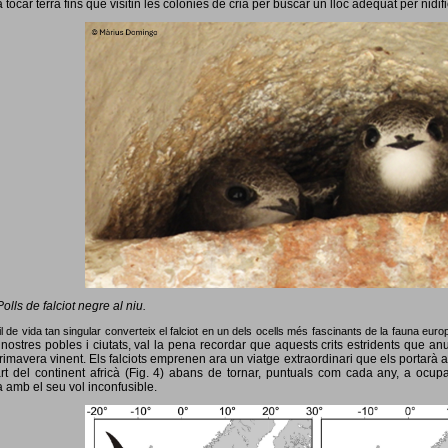
 tocar terra fins que visitin les colònies de cria per buscar un lloc adequat per nidif
Polls de falciot negre al niu.
l de vida tan singular converteix el falciot en un dels ocells més fascinants de la fauna eur
nostres pobles i ciutats, val la pena recordar que aquests crits estridents que anun
primavera vinent.
Els falciots emprenen ara un viatge extraordinari que els portarà a
rt del continent africà (Fig. 4) abans de tornar, puntuals com cada any, a ocup
 amb el seu vol inconfusible.