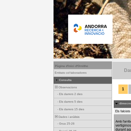
Pàgina d'inici d'Ornitho
Dar
Entitats col·laboradores
Consulta
Observacions
1
-
Els darrers 2 dies
-
Els darrers 5 dies
dimecres
-
Els darrers 15 dies
Els falciot
Dades i anàlisis
Amb l'arri
-
Grua 25-26
vertigino
durant aq