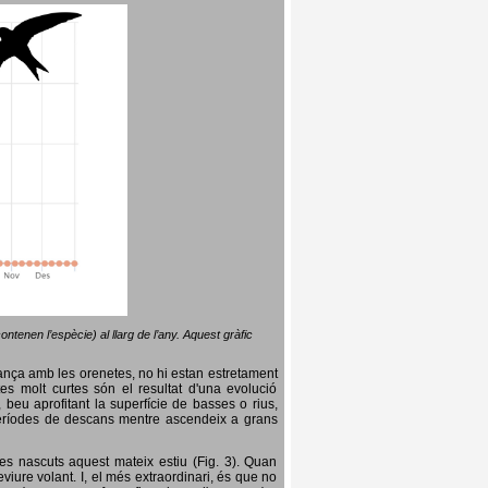
ntenen l’espècie) al llarg de l’any. Aquest gràfic
lança amb les orenetes, no hi estan estretament
es molt curtes són el resultat d'una evolució
, beu aprofitant la superfície de basses o rius,
nt períodes de descans mentre ascendeix a grans
es nascuts aquest mateix estiu (Fig. 3). Quan
iure volant. I, el més extraordinari, és que no