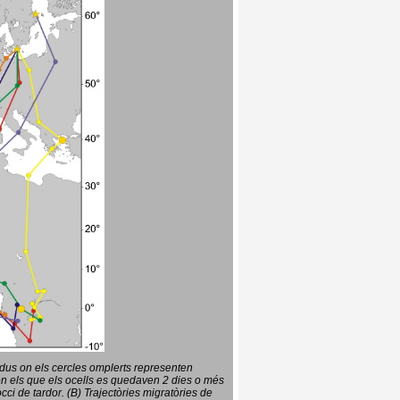
vidus on els cercles omplerts representen
en els que els ocells es quedaven 2 dies o més
ci de tardor. (B) Trajectòries migratòries de