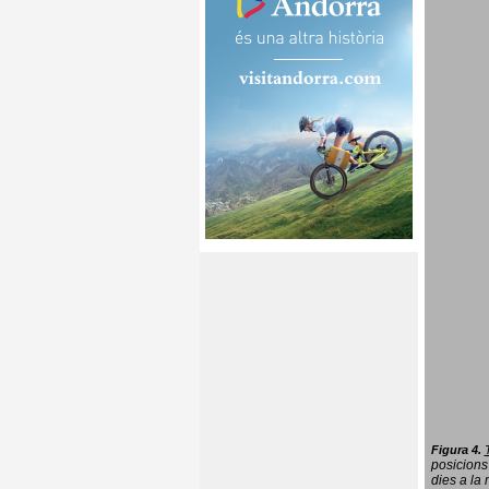
Figura 4.
posicions
dies a la 