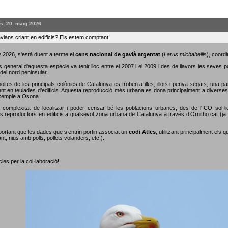
s, 20. maig 2026
vians criant en edificis? Els estem comptant!
 2026, s'està duent a terme el
cens nacional de gavià argentat
(
Larus michahellis
), coordi
s general d'aquesta espècie va tenir lloc entre el 2007 i el 2009 i des de llavors les seves 
del nord peninsular.
oltes de les principals colònies de Catalunya es troben a illes, illots i penya-segats, una p
nt en teulades d’edificis. Aquesta reproducció més urbana es dona principalment a diverses c
xemple a Osona.
 complexitat de localitzar i poder censar bé les poblacions urbanes, des de l'ICO sol·li
s reproductors en edificis a qualsevol zona urbana de Catalunya a través d’Ornitho.cat (ja s
portant que les dades que s’entrin portin associat un
codi Atles
, utilitzant principalment els 
nt, nius amb polls, pollets volanders, etc.).
ies per la col·laboració!