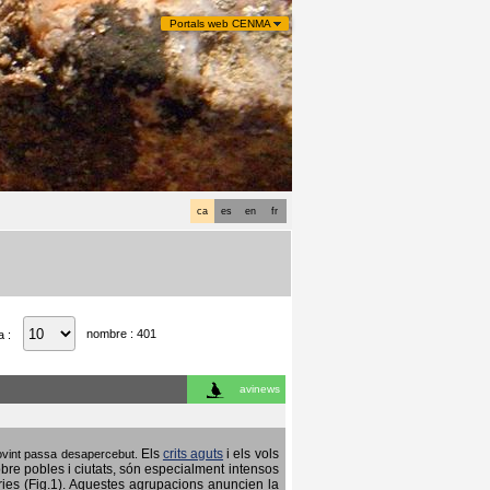
Portals web CENMA
ca
es
en
fr
nombre : 401
a :
avinews
Els
crits aguts
i els vols
 sovint passa desapercebut.
obre pobles i ciutats, són especialment intensos
ries (Fig.1). Aquestes agrupacions anuncien la