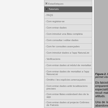
Estadístiques
Tutorials
-
FAQS
-
Com registrar-se
-
Com entrar dades
-
Com introduir una llista completa
-
Com consultar i editar dades
-
Com fer consultes avançades
-
Com introduir dades a l'app NaturaList
-
Verificacions
-
Com entrar dades al mòdul de mortalitat
-
Com entrar dades de mortalitat a l'app
Figura 2.
NaturaList
permet visu
-
Ornitho i les espècies amenaçades
Els falci
emparenta
-
Com entrar dades amb localitzacions
precises
especiali
recull ma
-
Com entrar llistes estàndard des de la
altituds.
app
Una de le
-
Com entrar dades al projecte Colònies
de Falciots
abandonen