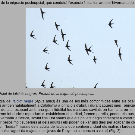
 de la migració postnupcial, que conduirà l'espècie fins a les àrees d'hivernada de 
Estol de falciots negres. Preludi de la migració postnupcial.
ogia del
falciot negre
(
Apus apus
) és una de les més comprimides entre els ocells
 arriben habitualment a Catalunya a principis d'abril, i durant aquest mes i princip
 de cria, ocupant amb una gran fidelitat les mateixes cavitats on han criat en 
rme tot el cicle reproductor: estableixen el territori, formen parella, ponen els ou
vernada a l'Àfrica, sovint fins i tot abans que els pollets hagin començat a volar! 
ir pesos molt superiors al dels adults i els poden deixar uns dies per acabar de créix
un "buidat" massiu dels adults de falciots que sentíem cridant els matins i tardes 
finals d'agost (la majoria dels joves de l'any que comencen a volar) (Fig. 2).