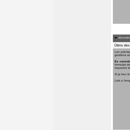
divendre
Últims dies
Les pràctiq
gestiona aq
Es convida
formulari d
requereix la
Si ja heu ti
Link a l'en