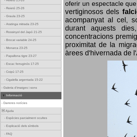
-
Reietó 25-26
oferir un espectacle qu
-
Reietó 25-26
vertiginosos dels
falc
-
Graula 23-25
acompanyat al cel, so
-
Aratinga mitrada 23-25
durant aquests dies
-
Rossinyol del Japó 21-25
concentracions premigr
-
Brocat variable 24-25
proximitat de la migra
-
Monarca 23-25
àrees d'hivernada de l
-
Papallona tigre 23-27
-
Escac ferruginós 17-25
-
Coipú 17-25
-
Cigalella argentada 15-22
-
Galeria d'imatges i sons
Informació
-
Darreres notícies
Ajuda
-
Espècies parcialment ocultes
-
Explicació dels símbols
-
FAQ