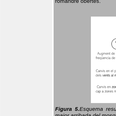
romandre obertes.
Figura 5.
Esquema resu
major arribada del mosqu