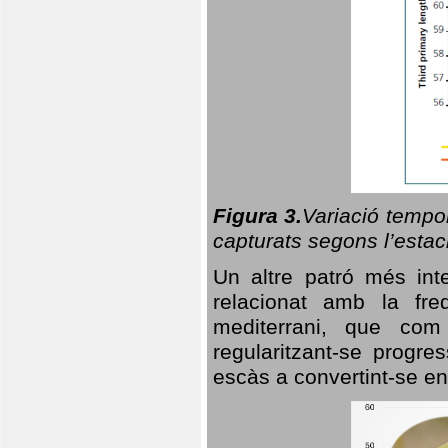
Figura 3.
Variació tempor
capturats segons l’estac
Un altre patró més in
relacionat amb la freq
mediterrani, que com
regularitzant-se progre
escàs a convertint-se en