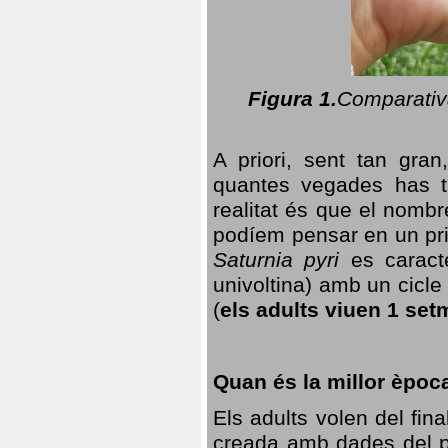
Figura 1.
Comparativa
A priori, sent tan gran
quantes vegades has t
realitat és que el nomb
podíem pensar en un princ
Saturnia pyri
es caracte
univoltina) amb un cicle 
(
els adults viuen 1 set
Quan és la millor èpoc
Els adults volen del fin
creada amb dades del po