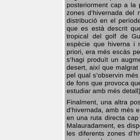
posteriorment cap a la p
zones d’hivernada del m
distribució en el perío
que es està descrit qu
tropical del golf de Gu
espècie que hiverna i m
priori, era més escàs p
s’hagi produït un augme
desert, així que malgra
pel qual s’observin més
de fons que provoca que
estudiar amb més detall)
Finalment, una altra po
d’hivernada, amb més e
en una ruta directa cap
Malauradament, es dispo
les diferents zones d’h