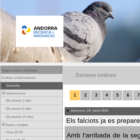
Pàgina d'inici d'Ornitho
Darreres notícies
Entitats col·laboradores
Consulta
Observacions
1
2
3
4
5
6
7
-
Els darrers 2 dies
-
Els darrers 5 dies
dimecres, 29. juliol 2026
-
Els darrers 15 dies
Els falciots ja es prepar
Dades i anàlisis
-
Grua 25-26
Amb l'arribada de la se