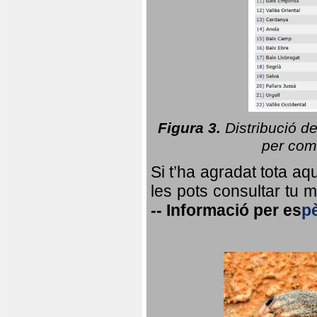
Figura 3.
Distribució d
per coma
Si t’ha agradat tota a
les pots consultar tu ma
--
Informació per
es
p