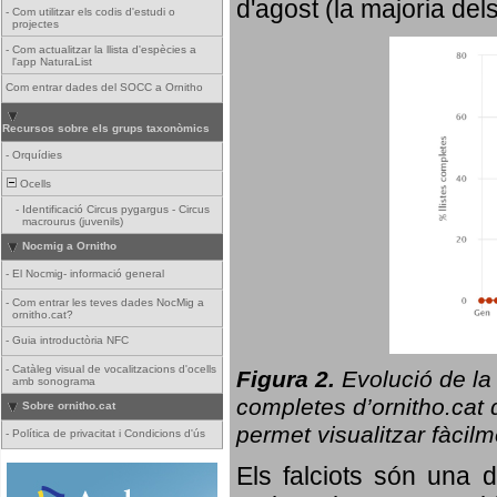
d'agost (la majoria del
-
Com utilitzar els codis d'estudi o
projectes
-
Com actualitzar la llista d'espècies a
l'app NaturaList
Com entrar dades del SOCC a Ornitho
Recursos sobre els grups taxonòmics
-
Orquídies
Ocells
-
Identificació Circus pygargus - Circus
macrourus (juvenils)
Nocmig a Ornitho
-
El Nocmig- informació general
-
Com entrar les teves dades NocMig a
ornitho.cat?
-
Guia introductòria NFC
-
Catàleg visual de vocalitzacions d'ocells
Figura 2.
Evolució de la
amb sonograma
completes d’ornitho.cat q
Sobre ornitho.cat
permet visualitzar fàcilm
-
Política de privacitat i Condicions d'ús
Els falciots són una 