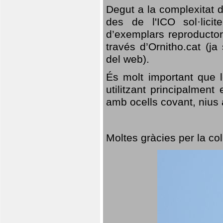
Degut a la complexitat d
des de l'ICO sol·lici
d’exemplars reproductor
través d’Ornitho.cat (ja
del web).
És molt important que 
utilitzant principalment
amb ocells covant, nius a
Moltes gràcies per la col