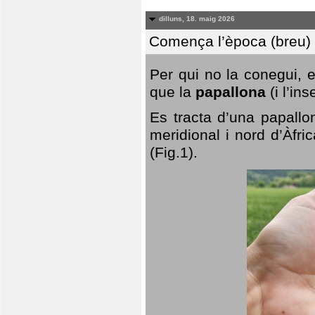
dilluns, 18. maig 2026
Comença l’època (breu) d
Per qui no la conegui, 
que la
papallona
(i l’in
Es tracta d’una papallo
meridional i nord d’Àfri
(Fig.1).