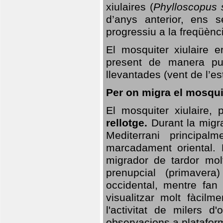
xiulaires (
Phylloscopus s
d’anys anterior, ens s
progressiu a la freqüènc
El mosquiter xiulaire 
present de manera pun
llevantades (vent de l’est
Per on migra el mosquit
El mosquiter xiulaire,
rellotge.
Durant la migra
Mediterrani principa
marcadament oriental. 
migrador de tardor molt
prenupcial (primavera
occidental, mentre fan 
visualitzar molt fàcilm
l'activitat de milers 
observacions a plataform