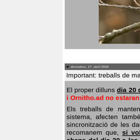
divendres, 17. abril 2026
Important: treballs de ma
El proper dilluns
dia 20 
i Ornitho.ad no estara
Els treballs de manten
sistema, afecten també 
sincronització de les da
recomanem que,
si vo