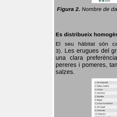
Figura 2.
Nombre de dad
Es distribueix homogè
El seu hàbitat són c
Les erugues del gr
3).
una clara preferència
pereres i pomeres, tam
salzes.