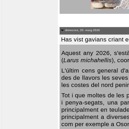
dimecres, 20. maig 2026
Has vist gavians criant 
Aquest any 2026, s'est
(
Larus michahellis
), coo
L'últim cens general d'a
des de llavors les seves
les costes del nord peni
Tot i que moltes de les p
i penya-segats, una par
principalment en teulad
principalment a diverses
com per exemple a Oso