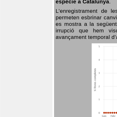
espècie a Catalunya
.
L’enregistrament de l
permeten esbrinar canvi
es mostra a la següent 
irrupció que hem vis
avançament temporal d’a