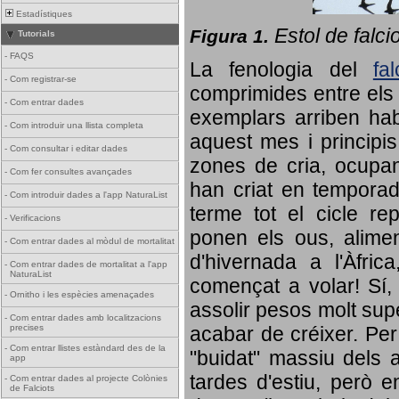
Estadístiques
Estol de falci
Figura 1.
Tutorials
-
FAQS
La fenologia del
fa
-
Com registrar-se
comprimides entre els o
-
Com entrar dades
exemplars arriben habi
-
Com introduir una llista completa
aquest mes i principis
-
Com consultar i editar dades
zones de cria, ocupan
-
Com fer consultes avançades
han criat en tempora
-
Com introduir dades a l'app NaturaList
terme tot el cicle rep
-
Verificacions
ponen els ous, alime
-
Com entrar dades al mòdul de mortalitat
d'hivernada a l'Àfric
-
Com entrar dades de mortalitat a l'app
NaturaList
començat a volar! Sí, 
-
Ornitho i les espècies amenaçades
assolir pesos molt supe
-
Com entrar dades amb localitzacions
precises
acabar de créixer. Per 
-
Com entrar llistes estàndard des de la
"buidat" massiu dels a
app
tardes d'estiu, però e
-
Com entrar dades al projecte Colònies
de Falciots