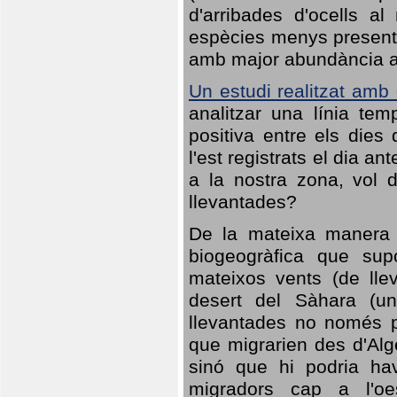
d'arribades d'ocells al
espècies menys presents
amb major abundància al 
Un estudi realitzat amb
analitzar una línia te
positiva entre els dies
l'est registrats el dia a
a la nostra zona, vol 
llevantades?
De la mateixa manera q
biogeogràfica que sup
mateixos vents (de lle
desert del Sàhara (un
llevantades no només po
que migrarien des d'Alg
sinó que hi podria ha
migradors cap a l'oe