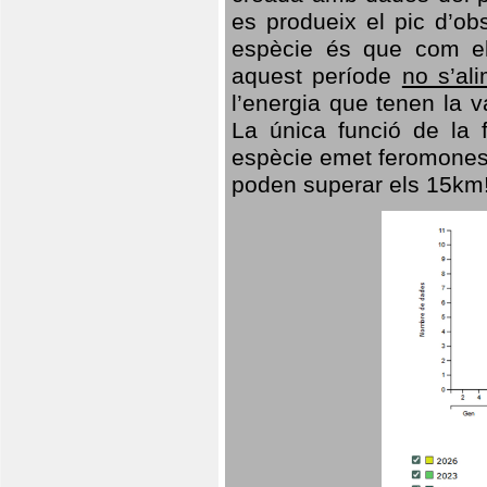
es produeix el pic d’ob
espècie és que com el
aquest període
no s’al
l’energia que tenen la 
La única funció de la f
espècie emet feromones
poden superar els 15km