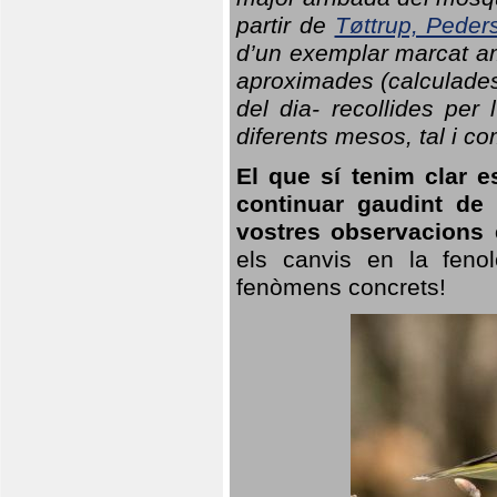
partir de
Tøttrup, Peder
d’un exemplar marcat am
aproximades (calculades
del dia- recollides per
diferents mesos, tal i c
El que sí tenim clar e
continuar gaudint de
vostres observacions 
els canvis en la fenol
fenòmens concrets!