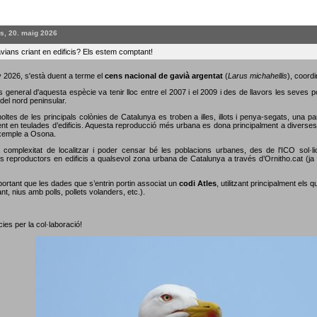
s, 20. maig 2026
vians criant en edificis? Els estem comptant!
 2026, s'està duent a terme el
cens nacional de gavià argentat
(
Larus michahellis
), coordi
s general d'aquesta espècie va tenir lloc entre el 2007 i el 2009 i des de llavors les seves 
del nord peninsular.
oltes de les principals colònies de Catalunya es troben a illes, illots i penya-segats, una p
nt en teulades d’edificis. Aquesta reproducció més urbana es dona principalment a diverses c
xemple a Osona.
 complexitat de localitzar i poder censar bé les poblacions urbanes, des de l'ICO sol·li
s reproductors en edificis a qualsevol zona urbana de Catalunya a través d’Ornitho.cat (ja s
portant que les dades que s’entrin portin associat un
codi Atles
, utilitzant principalment els 
nt, nius amb polls, pollets volanders, etc.).
ies per la col·laboració!