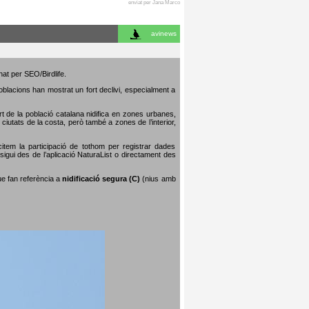
enviat per Jana Marco
avinews
nat per SEO/Birdlife.
poblacions han mostrat un fort declivi, especialment a
art de la població catalana nidifica en zones urbanes,
iutats de la costa, però també a zones de l’interior,
citem la participació de tothom per registrar dades
igui des de l’aplicació NaturaList o directament des
que fan referència a
nidificació segura (C)
(nius amb