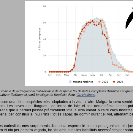
Evolució de la freqüència d’observació de l’espècie (% de llistes completes d’ornitho.cat que co
alitzar fàcilment el patró fenològic de l’espècie. Font:
Ornithollistes
.
ots són una de les espècies més adaptades a la vida a l'aire. Malgrat la seva semb
ts. Les seves ales llargues i en forma de falç, el cos aerodinàmic i unes pot
tzada que li permet passar pràcticament tota la vida volant. A l'aire caça insectes
terial per construir el niu i fins i tot és capaç de dormir durant el vol, alterna
s curiositats més sorprenents d'aquesta espècie té com a protagonistes els jov
 el niu per primera vegada, ho fan amb totes les habilitats necessàries per sobrev