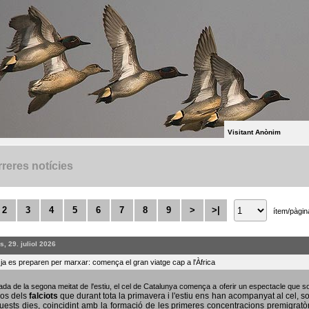
Visitant Anònim
reres notícies
2
3
4
5
6
7
8
9
>
>|
ítem/pàgin
, 29. juliol 2026
s ja es preparen per marxar: comença el gran viatge cap a l'Àfrica
bada de la segona meitat de l'estiu, el cel de Catalunya comença a oferir un espectacle que
sos dels
falciots
que durant tota la primavera i l'estiu ens han acompanyat al cel, s
uests dies, coincidint amb la formació de les primeres concentracions premigratò