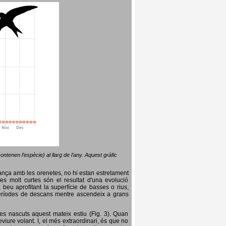
ntenen l’espècie) al llarg de l’any. Aquest gràfic
lança amb les orenetes, no hi estan estretament
es molt curtes són el resultat d'una evolució
, beu aprofitant la superfície de basses o rius,
nt períodes de descans mentre ascendeix a grans
es nascuts aquest mateix estiu (Fig. 3). Quan
iure volant. I, el més extraordinari, és que no