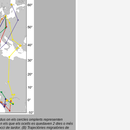
vidus on els cercles omplerts representen
en els que els ocells es quedaven 2 dies o més
ci de tardor. (B) Trajectòries migratòries de