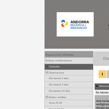
Pàgina d'inici d'Ornitho
Dar
Entitats col·laboradores
Consulta
Observacions
1
-
Els darrers 2 dies
-
Els darrers 5 dies
dimecres
-
Els darrers 15 dies
Els falciot
Dades i anàlisis
Amb l'arri
-
Grua 25-26
vertigino
durant aq