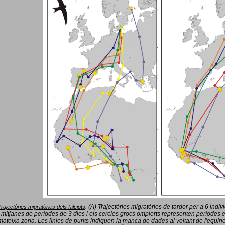
(A) Trajectòries migratòries de tardor per a 6 indi
Trajectòries migratòries dels falciots
.
 mitjanes de períodes de 3 dies i els cercles grocs omplerts representen períodes 
mateixa zona. Les línies de punts indiquen la manca de dades al voltant de l'equinoc