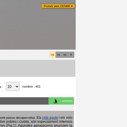
Portals web CENMA
ca
es
en
fr
nombre : 401
a :
avinews
Els
crits aguts
i els vols
 sovint passa desapercebut.
obre pobles i ciutats, són especialment intensos
ries (Fig.1). Aquestes agrupacions anuncien la