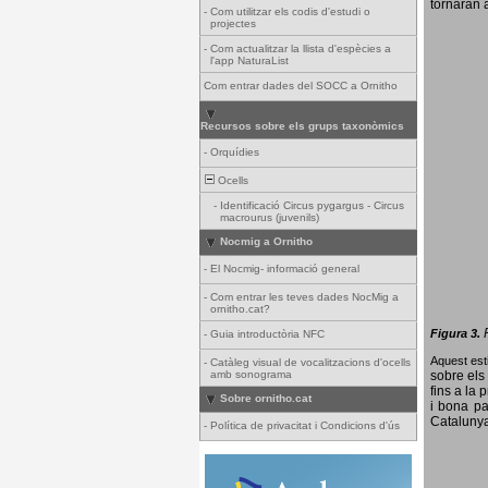
tornaran a
-
Com utilitzar els codis d'estudi o
projectes
-
Com actualitzar la llista d'espècies a
l'app NaturaList
Com entrar dades del SOCC a Ornitho
Recursos sobre els grups taxonòmics
-
Orquídies
Ocells
-
Identificació Circus pygargus - Circus
macrourus (juvenils)
Nocmig a Ornitho
-
El Nocmig- informació general
-
Com entrar les teves dades NocMig a
ornitho.cat?
Figura 3.
-
Guia introductòria NFC
Aquest esti
-
Catàleg visual de vocalitzacions d'ocells
amb sonograma
sobre els 
fins a la 
Sobre ornitho.cat
i bona pa
Catalunya
-
Política de privacitat i Condicions d'ús