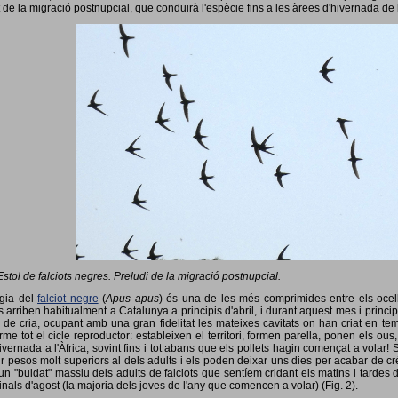
 de la migració postnupcial, que conduirà l'espècie fins a les àrees d'hivernada de 
Estol de falciots negres. Preludi de la migració postnupcial.
ogia del
falciot negre
(
Apus apus
) és una de les més comprimides entre els ocells
 arriben habitualment a Catalunya a principis d'abril, i durant aquest mes i princip
 de cria, ocupant amb una gran fidelitat les mateixes cavitats on han criat en 
rme tot el cicle reproductor: estableixen el territori, formen parella, ponen els ou
vernada a l'Àfrica, sovint fins i tot abans que els pollets hagin començat a volar! 
ir pesos molt superiors al dels adults i els poden deixar uns dies per acabar de créix
un "buidat" massiu dels adults de falciots que sentíem cridant els matins i tardes 
finals d'agost (la majoria dels joves de l'any que comencen a volar) (Fig. 2).