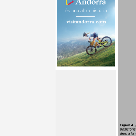
Figura 4.
posicions
dies a la 