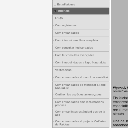
Estadístiques
Tutorials
-
FAQS
-
Com registrar-se
-
Com entrar dades
-
Com introduir una llista completa
-
Com consultar i editar dades
-
Com fer consultes avançades
-
Com introduir dades a l'app NaturaList
-
Verificacions
-
Com entrar dades al mòdul de mortalitat
-
Com entrar dades de mortalitat a l'app
Figura 2.
NaturaList
permet visu
-
Ornitho i les espècies amenaçades
Els falci
emparenta
-
Com entrar dades amb localitzacions
precises
especiali
recull ma
-
Com entrar llistes estàndard des de la
altituds.
app
Una de le
-
Com entrar dades al projecte Colònies
de Falciots
abandonen