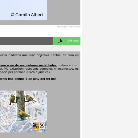
enviat per Jana Marco
avinews
ectiu d'obtenir una visió objectiva i actual de com es
sen o no de menjadores instal·lades
, mitjançant un
t. No existeixen respostes correctes ni incorrectes, es
pació per persona (física o jurídica).
teniu fins dilluns 8 de juny per fer-ho!