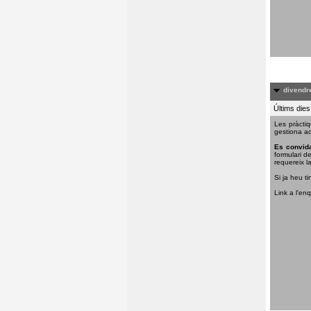
divendre
Últims dies
Les pràctiq
gestiona aq
Es convida
formulari d
requereix la
Si ja heu ti
Link a l'en