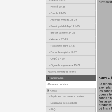
-
Reietó 25-26
proximitat
-
Reietó 25-26
-
Graula 23-25
-
Aratinga mitrada 23-25
-
Rossinyol del Japó 21-25
-
Brocat variable 24-25
-
Monarca 23-25
-
Papallona tigre 23-27
-
Escac ferruginós 17-25
-
Coipú 17-25
-
Cigalella argentada 15-22
-
Galeria d'imatges i sons
Figura 1.
Informació
La fenol
-
Darreres notícies
exemplars
Ajuda
les zones
duen a te
-
Espècies parcialment ocultes
zones d'hi
fins assol
-
Explicació dels símbols
produeix 
bé fins a 
-
FAQ