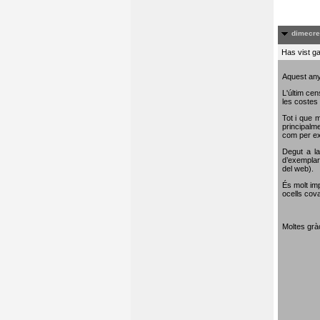
dimecre
Has vist ga
Aquest any
L'últim cen
les costes 
Tot i que m
principalme
com per e
Degut a la
d’exemplar
del web).
És molt im
ocells cova
Moltes gràc