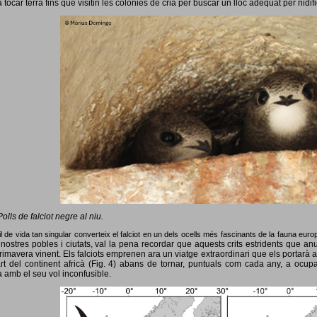
 tocar terra fins que visitin les colònies de cria per buscar un lloc adequat per nidif
Polls de falciot negre al niu.
l de vida tan singular converteix el falciot en un dels ocells més fascinants de la fauna eur
nostres pobles i ciutats, val la pena recordar que aquests crits estridents que anun
primavera vinent.
Els falciots emprenen ara un viatge extraordinari que els portarà a
rt del continent africà (Fig. 4) abans de tornar, puntuals com cada any, a ocup
 amb el seu vol inconfusible.