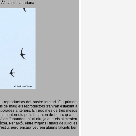
l'Àfrica subsahariana.
 reproductors del nostre territori. Els primers
is de maig els reproductors s'aniran establint a
temporades anteriors. En poc més de tres mesos
s, alimenten els polls i marxen de nou cap a les
Sí, els "abandonen" al niu, ja que els alimenten
er. Per això, entre mitjans i finals de juliol es
d'estiu, però encara veurem alguns falciots ben