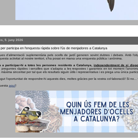
s, 5. juny 2026
 per participa en l'enquesta ràpida sobre l’ús de menjadores a Catalunya
ues d’alimentació suplementària pels ocells de jardí generen sovint dubtes i debats. Amb l'obj
uesta activitat al nostre territori, s’ha posat en marxa una enquesta pública i anònima.
 a participar-hi a totes les persones residents a Catalunya,
independentment de si dispo
e preguntes ràpides i senzilles que s'adapta a les respostes i garanteix en tot moment l'anonima
 màxima sinceritat per tal que els resultats siguin útils i representatius i es prega una única partici
ngut l'oportunitat de respondre-hi aquests dies, moltes gràcies per la vostra col·laboració! Si no...
questa
aquí
!