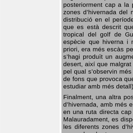
posteriorment cap a la p
zones d’hivernada del m
distribució en el perío
que es està descrit qu
tropical del golf de Gu
espècie que hiverna i m
priori, era més escàs p
s’hagi produït un augme
desert, així que malgra
pel qual s’observin més
de fons que provoca que
estudiar amb més detall)
Finalment, una altra po
d’hivernada, amb més e
en una ruta directa cap
Malauradament, es dispo
les diferents zones d’h