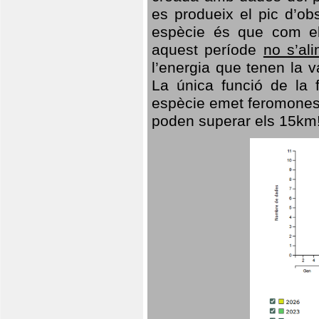
es produeix el pic d’ob
espècie és que com el
aquest període
no s’al
l’energia que tenen la 
La única funció de la f
espècie emet feromones
poden superar els 15km