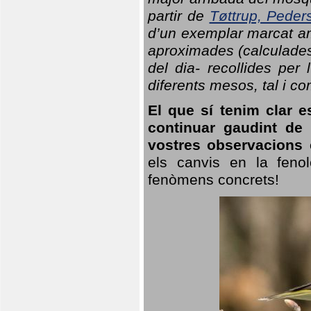
partir de
Tøttrup, Peder
d’un exemplar marcat am
aproximades (calculades
del dia- recollides per
diferents mesos, tal i c
El que sí tenim clar e
continuar gaudint de
vostres observacions 
els canvis en la fenol
fenòmens concrets!