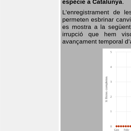
espècie a Catalunya
.
L’enregistrament de l
permeten esbrinar canvi
es mostra a la següent 
irrupció que hem vis
avançament temporal d’a