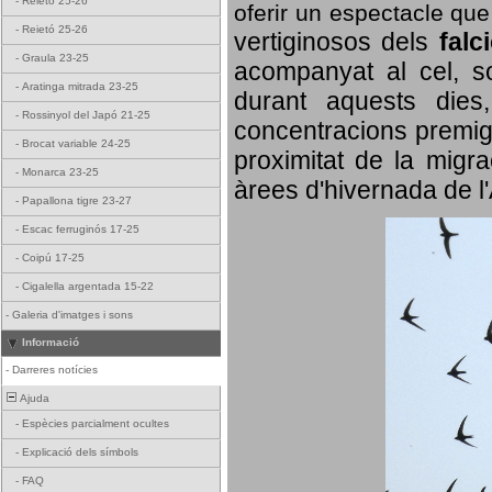
-
Reietó 25-26
oferir un espectacle qu
-
Reietó 25-26
vertiginosos dels
falc
-
Graula 23-25
acompanyat al cel, so
-
Aratinga mitrada 23-25
durant aquests dies
-
Rossinyol del Japó 21-25
concentracions premigr
-
Brocat variable 24-25
proximitat de la migra
-
Monarca 23-25
àrees d'hivernada de l
-
Papallona tigre 23-27
-
Escac ferruginós 17-25
-
Coipú 17-25
-
Cigalella argentada 15-22
-
Galeria d'imatges i sons
Informació
-
Darreres notícies
Ajuda
-
Espècies parcialment ocultes
-
Explicació dels símbols
-
FAQ