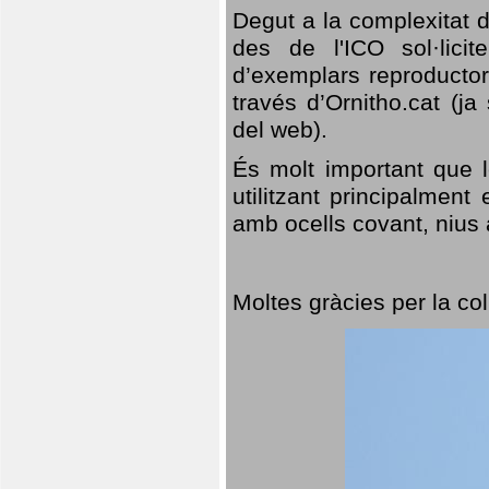
Degut a la complexitat d
des de l'ICO sol·lici
d’exemplars reproductor
través d’Ornitho.cat (ja
del web).
És molt important que 
utilitzant principalment
amb ocells covant, nius a
Moltes gràcies per la col