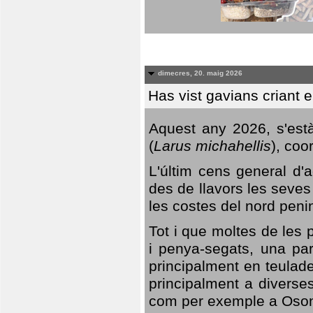
dimecres, 20. maig 2026
Has vist gavians criant 
Aquest any 2026, s'est
(
Larus michahellis
), coo
L'últim cens general d'a
des de llavors les seves
les costes del nord peni
Tot i que moltes de les p
i penya-segats, una par
principalment en teulad
principalment a diverses
com per exemple a Oso