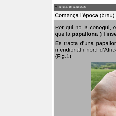
dilluns, 18. maig 2026
Comença l’època (breu) d
Per qui no la conegui, 
que la
papallona
(i l’in
Es tracta d’una papallo
meridional i nord d’Àfri
(Fig.1).