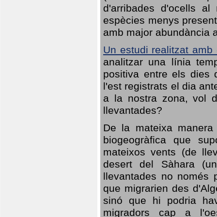
d'arribades d'ocells al
espècies menys presents
amb major abundància al 
Un estudi realitzat amb
analitzar una línia te
positiva entre els dies
l'est registrats el dia a
a la nostra zona, vol 
llevantades?
De la mateixa manera q
biogeogràfica que sup
mateixos vents (de lle
desert del Sàhara (un
llevantades no només po
que migrarien des d'Alg
sinó que hi podria ha
migradors cap a l'oe