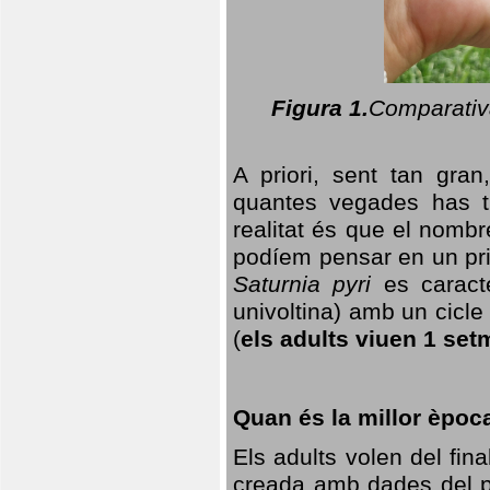
Figura 1.
Comparativa
A priori, sent tan gran
quantes vegades has t
realitat és que el nomb
podíem pensar en un princ
Saturnia pyri
es caracte
univoltina) amb un cicle 
(
els adults viuen 1 set
Quan és la millor èpoc
Els adults volen del fin
creada amb dades del po