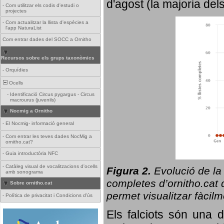
d'agost (la majoria del
-
Com utilitzar els codis d'estudi o
projectes
-
Com actualitzar la llista d'espècies a
l'app NaturaList
Com entrar dades del SOCC a Ornitho
Recursos sobre els grups taxonòmics
-
Orquídies
Ocells
-
Identificació Circus pygargus - Circus
macrourus (juvenils)
Nocmig a Ornitho
-
El Nocmig- informació general
-
Com entrar les teves dades NocMig a
ornitho.cat?
-
Guia introductòria NFC
-
Catàleg visual de vocalitzacions d'ocells
Figura 2.
Evolució de la
amb sonograma
completes d’ornitho.cat q
Sobre ornitho.cat
permet visualitzar fàcilm
-
Política de privacitat i Condicions d'ús
Els falciots són una 