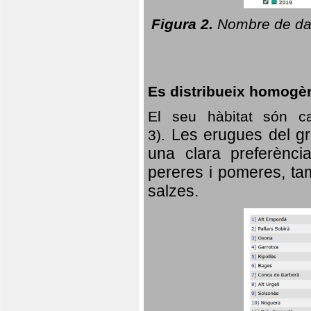
Figura 2.
Nombre de dad
Es distribueix homogè
El seu hàbitat són c
Les erugues del gr
3).
una clara preferència
pereres i pomeres, tam
salzes.