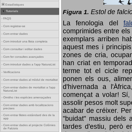
Estadístiques
Estol de falci
Figura 1.
Tutorials
-
FAQS
La fenologia del
fa
-
Com registrar-se
comprimides entre els o
-
Com entrar dades
exemplars arriben habi
-
Com introduir una llista completa
aquest mes i principis
-
Com consultar i editar dades
zones de cria, ocupan
-
Com fer consultes avançades
han criat en tempora
-
Com introduir dades a l'app NaturaList
terme tot el cicle rep
-
Verificacions
ponen els ous, alime
-
Com entrar dades al mòdul de mortalitat
d'hivernada a l'Àfric
-
Com entrar dades de mortalitat a l'app
NaturaList
començat a volar! Sí, 
-
Ornitho i les espècies amenaçades
assolir pesos molt supe
-
Com entrar dades amb localitzacions
precises
acabar de créixer. Per 
-
Com entrar llistes estàndard des de la
"buidat" massiu dels a
app
tardes d'estiu, però e
-
Com entrar dades al projecte Colònies
de Falciots