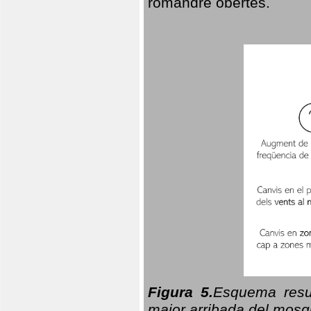
romandre obertes.
Figura 5.
Esquema resu
major arribada del mosqu