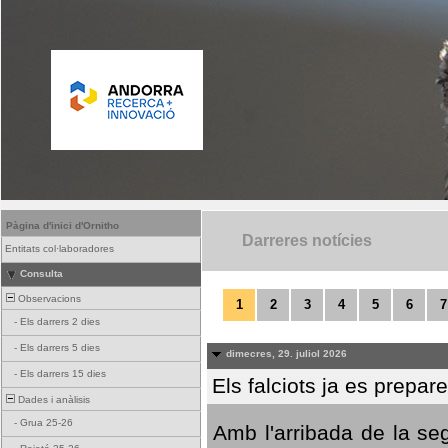
Pàgina d'inici d'Ornitho
Darreres notícies
Entitats col·laboradores
Consulta
Observacions
1
2
3
4
5
6
7
-
Els darrers 2 dies
-
Els darrers 5 dies
dimecres, 29. juliol 2026
-
Els darrers 15 dies
Els falciots ja es prepar
Dades i anàlisis
-
Grua 25-26
Amb l'arribada de la se