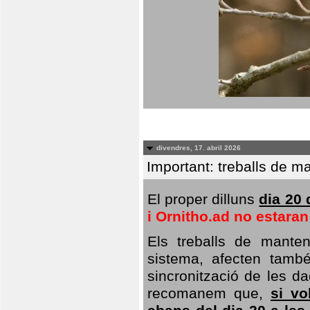
divendres, 17. abril 2026
Important: treballs de ma
El proper dilluns
dia 20 
i Ornitho.ad no estara
Els treballs de manten
sistema, afecten també 
sincronització de les da
recomanem que,
si vo