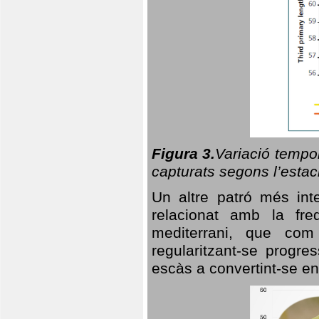
Figura 3.
Variació tempor
capturats segons l’estac
Un altre patró més in
relacionat amb la freq
mediterrani, que com
regularitzant-se progre
escàs a convertint-se en