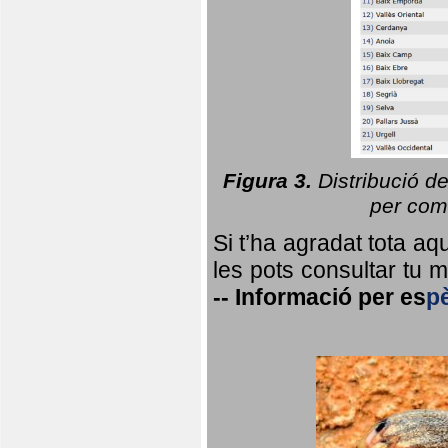
Figura 3.
Distribució d
per coma
Si t’ha agradat tota a
les pots consultar tu ma
--
Informació per
es
p