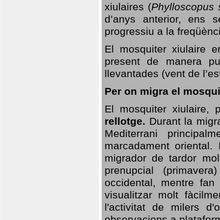
xiulaires (
Phylloscopus s
d’anys anterior, ens s
progressiu a la freqüènc
El mosquiter xiulaire 
present de manera pun
llevantades (vent de l’est
Per on migra el mosquit
El mosquiter xiulaire,
rellotge.
Durant la migra
Mediterrani principa
marcadament oriental. 
migrador de tardor molt
prenupcial (primavera
occidental, mentre fan 
visualitzar molt fàcilm
l'activitat de milers 
observacions a plataform