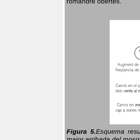
romandre obertes.
Figura 5.
Esquema resu
major arribada del mosqu