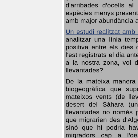
d'arribades d'ocells al
espècies menys presents
amb major abundància al 
Un estudi realitzat amb
analitzar una línia te
positiva entre els dies
l'est registrats el dia a
a la nostra zona, vol 
llevantades?
De la mateixa manera q
biogeogràfica que sup
mateixos vents (de lle
desert del Sàhara (un
llevantades no només po
que migrarien des d'Alg
sinó que hi podria ha
migradors cap a l'oe