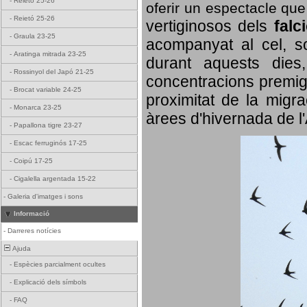
-
Reietó 25-26
oferir un espectacle qu
-
Reietó 25-26
vertiginosos dels
falc
-
Graula 23-25
acompanyat al cel, so
-
Aratinga mitrada 23-25
durant aquests dies
-
Rossinyol del Japó 21-25
concentracions premigr
-
Brocat variable 24-25
proximitat de la migra
-
Monarca 23-25
àrees d'hivernada de l
-
Papallona tigre 23-27
-
Escac ferruginós 17-25
-
Coipú 17-25
-
Cigalella argentada 15-22
-
Galeria d'imatges i sons
Informació
-
Darreres notícies
Ajuda
-
Espècies parcialment ocultes
-
Explicació dels símbols
-
FAQ