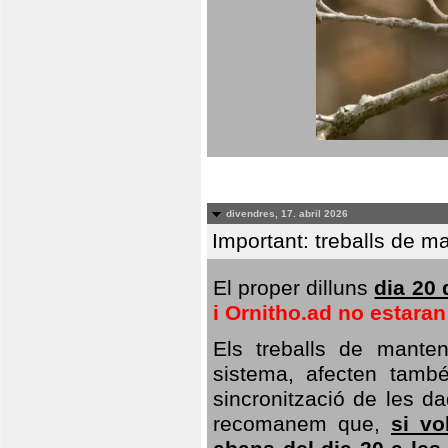
divendres, 17. abril 2026
Important: treballs de ma
El proper dilluns
dia 20 
i Ornitho.ad no estara
Els treballs de manten
sistema, afecten també 
sincronització de les da
recomanem que,
si vo