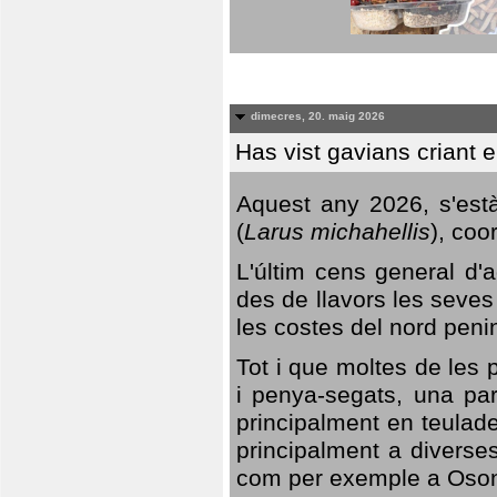
dimecres, 20. maig 2026
Has vist gavians criant 
Aquest any 2026, s'est
(
Larus michahellis
), coo
L'últim cens general d'a
des de llavors les seves
les costes del nord peni
Tot i que moltes de les p
i penya-segats, una par
principalment en teulad
principalment a diverses
com per exemple a Oso