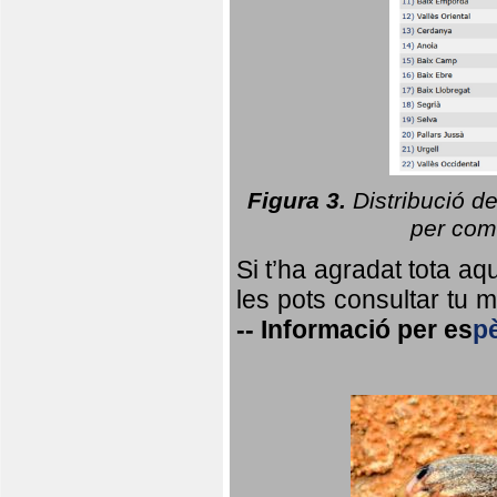
Figura 3.
Distribució d
per coma
Si t’ha agradat tota a
les pots consultar tu ma
--
Informació per
es
p