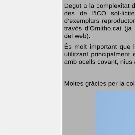
Degut a la complexitat d
des de l'ICO sol·lici
d’exemplars reproductor
través d’Ornitho.cat (ja
del web).
És molt important que 
utilitzant principalment
amb ocells covant, nius a
Moltes gràcies per la col