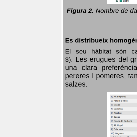
Figura 2.
Nombre de dad
Es distribueix homogè
El seu hàbitat són c
Les erugues del gr
3).
una clara preferència
pereres i pomeres, tam
salzes.