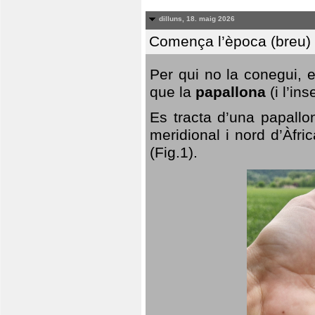
dilluns, 18. maig 2026
Comença l’època (breu) d
Per qui no la conegui, 
que la
papallona
(i l’in
Es tracta d’una papallo
meridional i nord d’Àfri
(Fig.1).