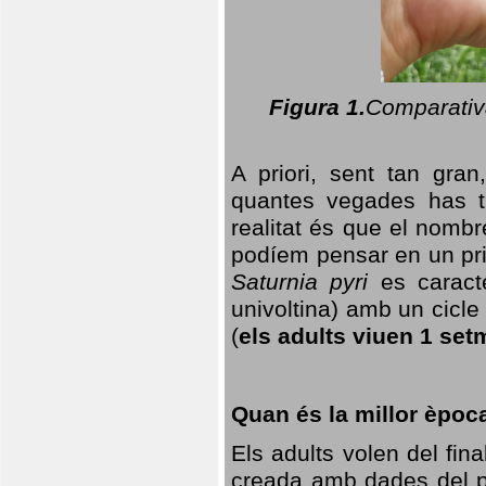
Figura 1.
Comparativa
A priori, sent tan gran
quantes vegades has t
realitat és que el nomb
podíem pensar en un princ
Saturnia pyri
es caracte
univoltina) amb un cicle 
(
els adults viuen 1 set
Quan és la millor èpoc
Els adults volen del fin
creada amb dades del po