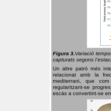
Figura 3.
Variació tempor
capturats segons l’estac
Un altre patró més in
relacionat amb la freq
mediterrani, que com
regularitzant-se progre
escàs a convertint-se en