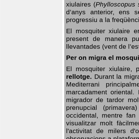
xiulaires (
Phylloscopus s
d’anys anterior, ens s
progressiu a la freqüènc
El mosquiter xiulaire 
present de manera pun
llevantades (vent de l’est
Per on migra el mosquit
El mosquiter xiulaire,
rellotge.
Durant la migra
Mediterrani principa
marcadament oriental. 
migrador de tardor molt
prenupcial (primavera
occidental, mentre fan 
visualitzar molt fàcilm
l'activitat de milers 
observacions a plataform