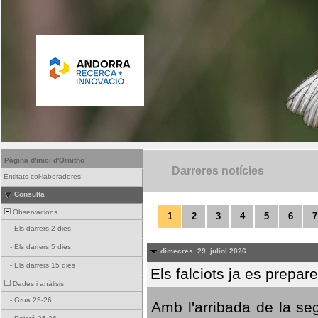
Pàgina d'inici d'Ornitho
Darreres notícies
Entitats col·laboradores
Consulta
Observacions
1
2
3
4
5
6
7
-
Els darrers 2 dies
-
Els darrers 5 dies
dimecres, 29. juliol 2026
-
Els darrers 15 dies
Els falciots ja es prepar
Dades i anàlisis
-
Grua 25-26
Amb l'arribada de la se