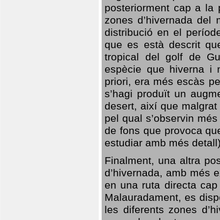
posteriorment cap a la p
zones d’hivernada del m
distribució en el perío
que es està descrit qu
tropical del golf de Gu
espècie que hiverna i m
priori, era més escàs p
s’hagi produït un augme
desert, així que malgra
pel qual s’observin més
de fons que provoca que
estudiar amb més detall)
Finalment, una altra po
d’hivernada, amb més e
en una ruta directa cap
Malauradament, es dispo
les diferents zones d’h