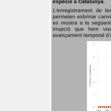
espècie a Catalunya
.
L’enregistrament de l
permeten esbrinar canvi
es mostra a la següent 
irrupció que hem vis
avançament temporal d’a