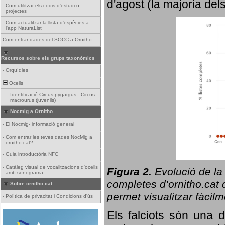
d'agost (la majoria del
-
Com utilitzar els codis d'estudi o
projectes
-
Com actualitzar la llista d'espècies a
l'app NaturaList
Com entrar dades del SOCC a Ornitho
Recursos sobre els grups taxonòmics
-
Orquídies
Ocells
-
Identificació Circus pygargus - Circus
macrourus (juvenils)
Nocmig a Ornitho
-
El Nocmig- informació general
-
Com entrar les teves dades NocMig a
ornitho.cat?
-
Guia introductòria NFC
-
Catàleg visual de vocalitzacions d'ocells
Figura 2.
Evolució de la
amb sonograma
completes d’ornitho.cat q
Sobre ornitho.cat
permet visualitzar fàcilm
-
Política de privacitat i Condicions d'ús
Els falciots són una 