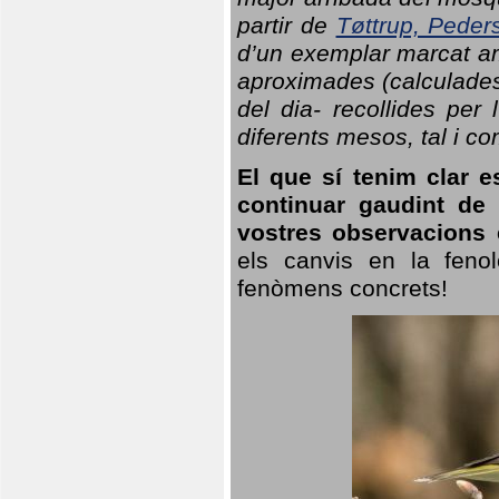
partir de
Tøttrup, Peder
d’un exemplar marcat am
aproximades (calculades
del dia- recollides per
diferents mesos, tal i c
El que sí tenim clar e
continuar gaudint de
vostres observacions 
els canvis en la fenol
fenòmens concrets!