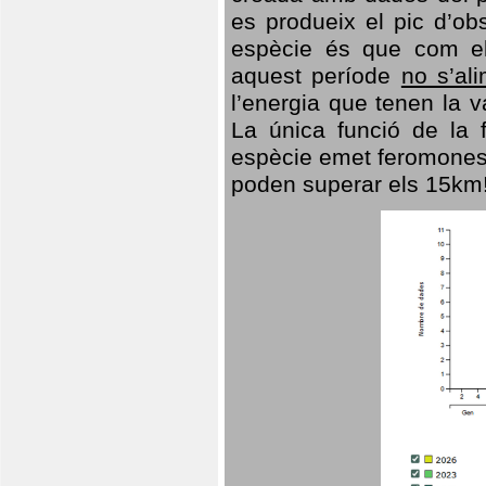
es produeix el pic d’ob
espècie és que com el
aquest període
no s’al
l’energia que tenen la 
La única funció de la f
espècie emet feromones
poden superar els 15km