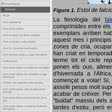
Estadístiques
Estol de falci
Figura 1.
Tutorials
-
FAQS
La fenologia del
fa
-
Com registrar-se
comprimides entre els o
-
Com entrar dades
exemplars arriben habi
-
Com introduir una llista completa
aquest mes i principis
-
Com consultar i editar dades
zones de cria, ocupan
-
Com fer consultes avançades
han criat en tempora
-
Com introduir dades a l'app NaturaList
terme tot el cicle rep
-
Verificacions
ponen els ous, alime
-
Com entrar dades al mòdul de mortalitat
d'hivernada a l'Àfric
-
Com entrar dades de mortalitat a l'app
NaturaList
començat a volar! Sí, 
-
Ornitho i les espècies amenaçades
assolir pesos molt supe
-
Com entrar dades amb localitzacions
precises
acabar de créixer. Per 
-
Com entrar llistes estàndard des de la
"buidat" massiu dels a
app
tardes d'estiu, però e
-
Com entrar dades al projecte Colònies
de Falciots