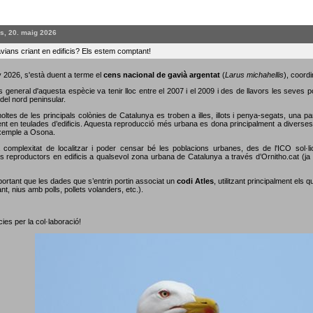
s, 20. maig 2026
vians criant en edificis? Els estem comptant!
 2026, s'està duent a terme el
cens nacional de gavià argentat
(
Larus michahellis
), coordi
s general d'aquesta espècie va tenir lloc entre el 2007 i el 2009 i des de llavors les seves 
del nord peninsular.
oltes de les principals colònies de Catalunya es troben a illes, illots i penya-segats, una p
nt en teulades d’edificis. Aquesta reproducció més urbana es dona principalment a diverses c
xemple a Osona.
 complexitat de localitzar i poder censar bé les poblacions urbanes, des de l'ICO sol·li
s reproductors en edificis a qualsevol zona urbana de Catalunya a través d’Ornitho.cat (ja s
portant que les dades que s’entrin portin associat un
codi Atles
, utilitzant principalment els 
nt, nius amb polls, pollets volanders, etc.).
ies per la col·laboració!