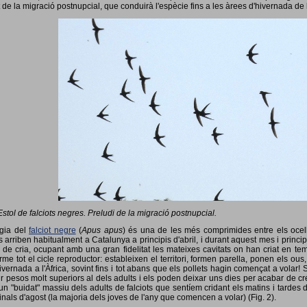
 de la migració postnupcial, que conduirà l'espècie fins a les àrees d'hivernada de 
Estol de falciots negres. Preludi de la migració postnupcial.
ogia del
falciot negre
(
Apus apus
) és una de les més comprimides entre els ocells
 arriben habitualment a Catalunya a principis d'abril, i durant aquest mes i princip
 de cria, ocupant amb una gran fidelitat les mateixes cavitats on han criat en 
rme tot el cicle reproductor: estableixen el territori, formen parella, ponen els ou
vernada a l'Àfrica, sovint fins i tot abans que els pollets hagin començat a volar! 
ir pesos molt superiors al dels adults i els poden deixar uns dies per acabar de créix
un "buidat" massiu dels adults de falciots que sentíem cridant els matins i tardes 
finals d'agost (la majoria dels joves de l'any que comencen a volar) (Fig. 2).