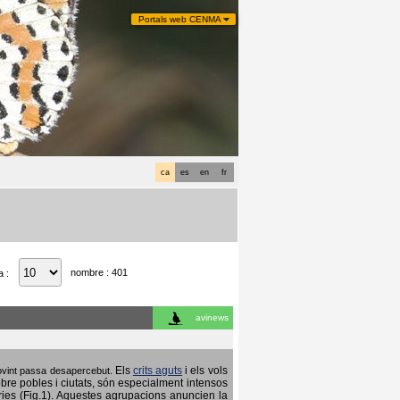
Portals web CENMA
ca
es
en
fr
nombre : 401
a :
avinews
Els
crits aguts
i els vols
 sovint passa desapercebut.
obre pobles i ciutats, són especialment intensos
ries (Fig.1). Aquestes agrupacions anuncien la