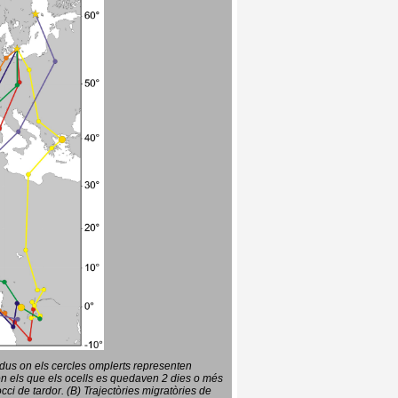
vidus on els cercles omplerts representen
en els que els ocells es quedaven 2 dies o més
ci de tardor. (B) Trajectòries migratòries de