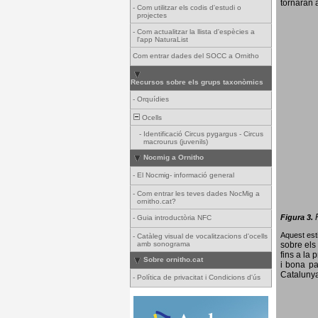
tornaran a
-
Com utilitzar els codis d'estudi o
projectes
-
Com actualitzar la llista d'espècies a
l'app NaturaList
Com entrar dades del SOCC a Ornitho
Recursos sobre els grups taxonòmics
-
Orquídies
Ocells
-
Identificació Circus pygargus - Circus
macrourus (juvenils)
Nocmig a Ornitho
-
El Nocmig- informació general
-
Com entrar les teves dades NocMig a
ornitho.cat?
Figura 3.
-
Guia introductòria NFC
Aquest esti
-
Catàleg visual de vocalitzacions d'ocells
amb sonograma
sobre els 
fins a la 
Sobre ornitho.cat
i bona pa
Catalunya
-
Política de privacitat i Condicions d'ús