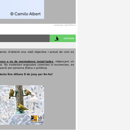
enviat per Jana Marco
avinews
ectiu d'obtenir una visió objectiva i actual de com es
sen o no de menjadores instal·lades
, mitjançant un
t. No existeixen respostes correctes ni incorrectes, es
pació per persona (física o jurídica).
teniu fins dilluns 8 de juny per fer-ho!