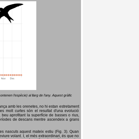
ntenen l’espècie) al llarg de l’any. Aquest gràfic
lança amb les orenetes, no hi estan estretament
es molt curtes són el resultat d'una evolució
, beu aprofitant la superfície de basses o rius,
nt períodes de descans mentre ascendeix a grans
es nascuts aquest mateix estiu (Fig. 3). Quan
iure volant. I, el més extraordinari, és que no