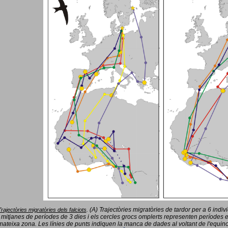
(A) Trajectòries migratòries de tardor per a 6 indi
Trajectòries migratòries dels falciots
.
 mitjanes de períodes de 3 dies i els cercles grocs omplerts representen períodes 
mateixa zona. Les línies de punts indiquen la manca de dades al voltant de l'equinoc