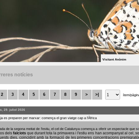
Visitant Anònim
reres notícies
2
3
4
5
6
7
8
9
>
>|
ítem/pàgin
, 29. juliol 2026
s ja es preparen per marxar: comença el gran viatge cap a l'Àfrica
bada de la segona meitat de l'estiu, el cel de Catalunya comença a oferir un espectacle que
sos dels
falciots
que durant tota la primavera i l'estiu ens han acompanyat al cel, s
uests dies, coincidint amb la formació de les primeres concentracions premigratò