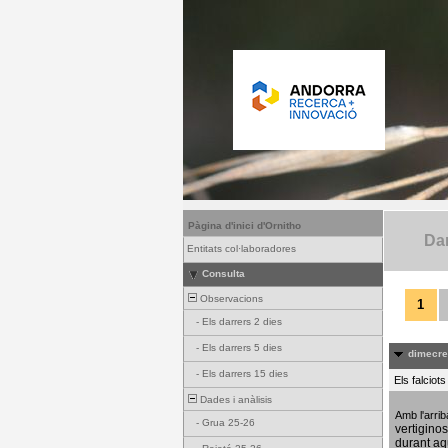
Pàgina d'inici d'Ornitho
Dar
Entitats col·laboradores
Consulta
Observacions
1
-
Els darrers 2 dies
-
Els darrers 5 dies
dimecres
-
Els darrers 15 dies
Els falciot
Dades i anàlisis
Amb l'arri
-
Grua 25-26
vertigino
durant aq