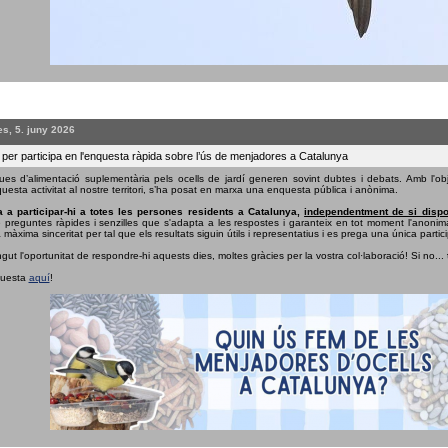
s, 5. juny 2026
 per participa en l'enquesta ràpida sobre l’ús de menjadores a Catalunya
ues d’alimentació suplementària pels ocells de jardí generen sovint dubtes i debats. Amb l'obj
uesta activitat al nostre territori, s’ha posat en marxa una enquesta pública i anònima.
 a participar-hi a totes les persones residents a Catalunya,
independentment de si dispo
e preguntes ràpides i senzilles que s'adapta a les respostes i garanteix en tot moment l'anonima
 màxima sinceritat per tal que els resultats siguin útils i representatius i es prega una única partici
ngut l'oportunitat de respondre-hi aquests dies, moltes gràcies per la vostra col·laboració! Si no...
questa
aquí
!