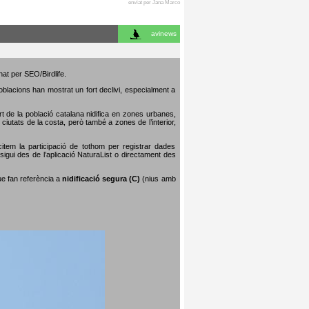
enviat per Jana Marco
avinews
nat per SEO/Birdlife.
poblacions han mostrat un fort declivi, especialment a
art de la població catalana nidifica en zones urbanes,
iutats de la costa, però també a zones de l’interior,
citem la participació de tothom per registrar dades
igui des de l’aplicació NaturaList o directament des
que fan referència a
nidificació segura (C)
(nius amb