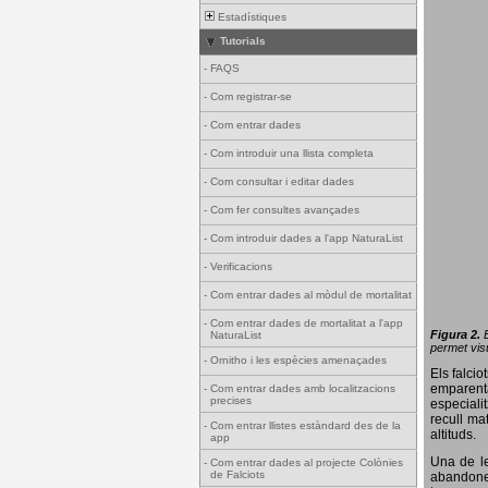
Estadístiques
Tutorials
-
FAQS
-
Com registrar-se
-
Com entrar dades
-
Com introduir una llista completa
-
Com consultar i editar dades
-
Com fer consultes avançades
-
Com introduir dades a l'app NaturaList
-
Verificacions
-
Com entrar dades al mòdul de mortalitat
-
Com entrar dades de mortalitat a l'app
Figura 2.
NaturaList
permet visu
-
Ornitho i les espècies amenaçades
Els falci
emparenta
-
Com entrar dades amb localitzacions
precises
especiali
recull ma
-
Com entrar llistes estàndard des de la
altituds.
app
Una de le
-
Com entrar dades al projecte Colònies
de Falciots
abandonen