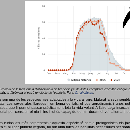
Evolució de la freqüència d’observació de l’espècie (% de llistes completes d’ornitho.cat que co
alitzar fàcilment el patró fenològic de l’espècie. Font:
Ornithollistes
.
ots són una de les espècies més adaptades a la vida a l'aire. Malgrat la seva semb
ts. Les seves ales llargues i en forma de falç, el cos aerodinàmic i unes pot
tzada que li permet passar pràcticament tota la vida volant. A l'aire caça insectes
terial per construir el niu i fins i tot és capaç de dormir durant el vol, alterna
s curiositats més sorprenents d'aquesta espècie té com a protagonistes els jov
 el niu per primera vegada, ho fan amb totes les habilitats necessàries per sobrev