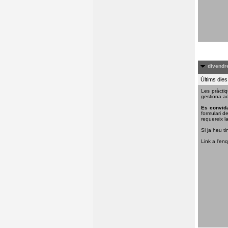
divendre
Últims dies
Les pràctiq
gestiona aq
Es convida
formulari d
requereix la
Si ja heu ti
Link a l'en