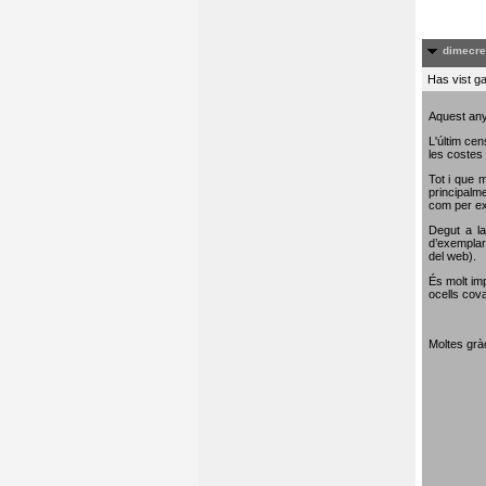
dimecre
Has vist ga
Aquest any
L'últim cen
les costes 
Tot i que m
principalme
com per e
Degut a la
d’exemplar
del web).
És molt im
ocells cova
Moltes gràc