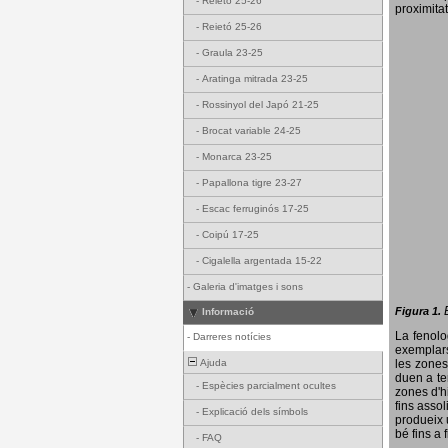
-
Reietó 25-26
proximitat
-
Reietó 25-26
-
Graula 23-25
-
Aratinga mitrada 23-25
-
Rossinyol del Japó 21-25
-
Brocat variable 24-25
-
Monarca 23-25
-
Papallona tigre 23-27
-
Escac ferruginós 17-25
-
Coipú 17-25
-
Cigalella argentada 15-22
-
Galeria d'imatges i sons
Figura 1.
Informació
La fenol
-
Darreres notícies
exemplars
Ajuda
les zones
duen a te
-
Espècies parcialment ocultes
zones d'hi
fins assol
-
Explicació dels símbols
produeix 
bé fins a 
-
FAQ