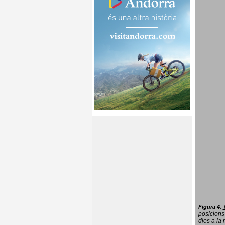
Figura 4.
posicions
dies a la 