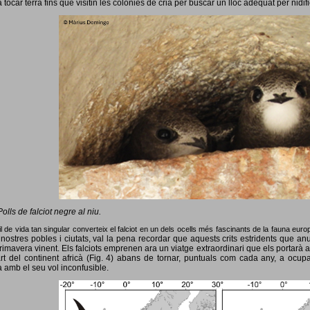
 tocar terra fins que visitin les colònies de cria per buscar un lloc adequat per nidif
Polls de falciot negre al niu.
l de vida tan singular converteix el falciot en un dels ocells més fascinants de la fauna eur
nostres pobles i ciutats, val la pena recordar que aquests crits estridents que anun
primavera vinent.
Els falciots emprenen ara un viatge extraordinari que els portarà a
rt del continent africà (Fig. 4) abans de tornar, puntuals com cada any, a ocup
 amb el seu vol inconfusible.