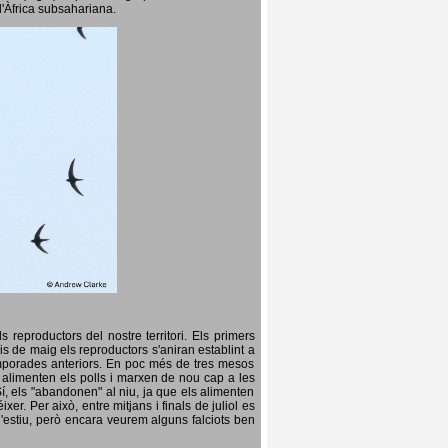
l'Àfrica subsahariana.
 reproductors del nostre territori. Els primers
is de maig els reproductors s'aniran establint a
temporades anteriors. En poc més de tres mesos
s, alimenten els polls i marxen de nou cap a les
Sí, els "abandonen" al niu, ja que els alimenten
er. Per això, entre mitjans i finals de juliol es
d'estiu, però encara veurem alguns falciots ben