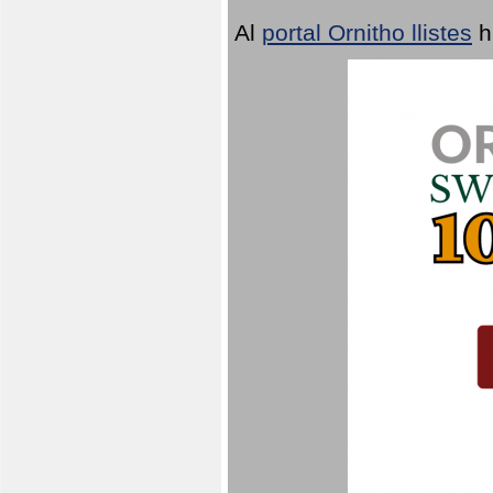
Al
portal Ornitho llistes
h