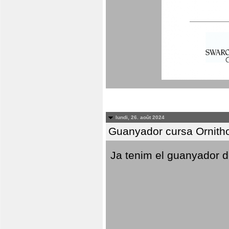
lundi, 26. août 2024
Guanyador cursa Ornitho
Ja tenim el guanyador d