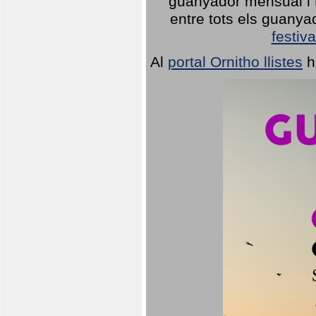
guanyador mensual i t
entre tots els guany
festiva
Al
portal Ornitho llistes
h