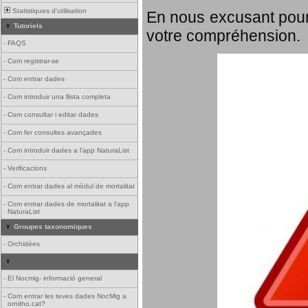
Statistiques d'utilisation
En nous excusant pour
Tutoriels
votre compréhension.
-
FAQS
-
Com registrar-se
-
Com entrar dades
-
Com introduir una llista completa
-
Com consultar i editar dades
-
Com fer consultes avançades
-
Com introduir dades a l'app NaturaList
-
Verificacions
-
Com entrar dades al mòdul de mortalitat
-
Com entrar dades de mortalitat a l'app
NaturaList
Groupes taxonomiques
-
Orchidées
-
El Nocmig- informació general
-
Com entrar les teves dades NocMig a
ornitho.cat?