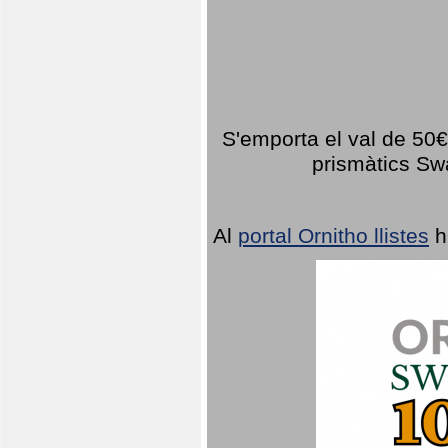
S'emporta el val de 50€ 
prismàtics Sw
Al
portal Ornitho llistes
h