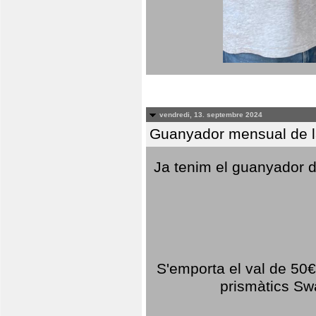
vendredi, 13. septembre 2024
Guanyador mensual de l
Ja tenim el guanyador d
S'emporta el val de 50€ 
prismàtics Sw