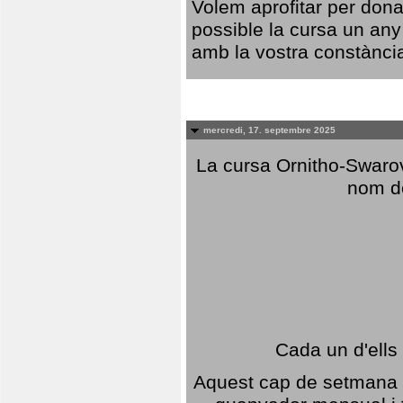
Volem aprofitar per dona
possible la cursa un any
amb la vostra constància,
mercredi, 17. septembre 2025
La cursa Ornitho-Swarovs
nom d
Cada un d'ells
Aquest cap de setmana 1