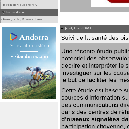
-
Introductory guide to NFC
Sur ornitho.cat
-
Privacy Policy & Terms of use
jeudi, 9. avril 2026
Suivi de la santé des oi
Une récente étude publi
potentiel des observation
décrire et interpréter le
investiguer sur les cause
le but de faciliter les m
Cette étude est basée su
sources d'information sur
des communications dire
dans des centres de réh
d'oiseaux signalées da
participation citoyenne,