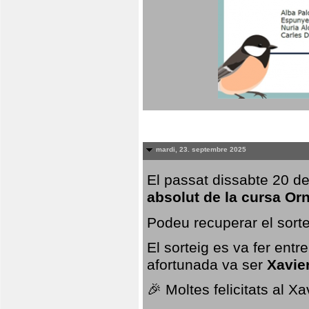
mardi, 23. septembre 2025
El passat dissabte 20 de
absolut de la cursa Or
Podeu recuperar el sorte
El sorteig es va fer ent
afortunada va ser
Xavie
🎉 Moltes felicitats al X