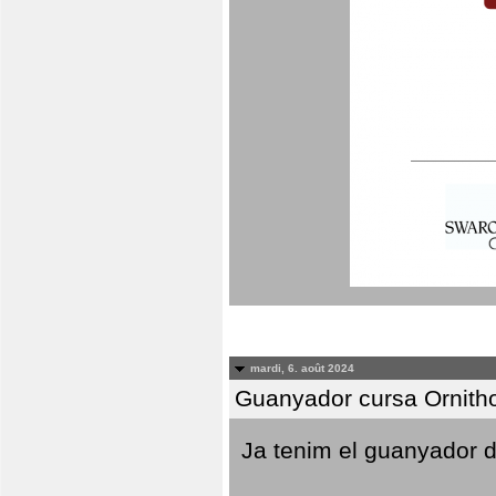
mardi, 6. août 2024
Guanyador cursa Ornith
Ja tenim el guanyador d