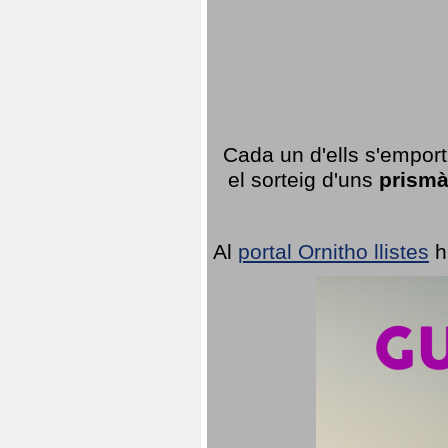
Cada un d'ells s'emport
el sorteig d'uns
prismà
Al
portal Ornitho llistes
h