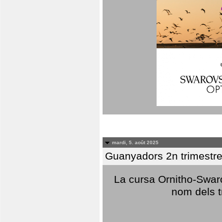
mardi, 5. août 2025
Guanyadors 2n trimestre
La cursa Ornitho-Swaro
nom dels t