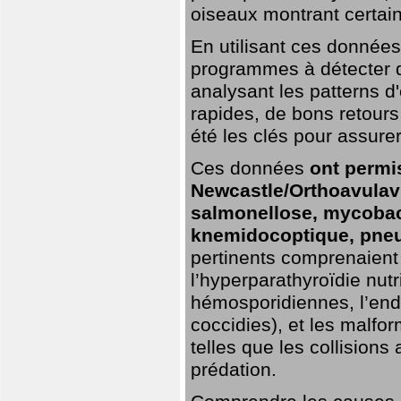
oiseaux montrant certai
En utilisant ces données,
programmes à détecter 
analysant les patterns d'
rapides, de bons retour
été les clés pour assurer
Ces données
ont permi
Newcastle/Orthoavulavi
salmonellose, mycobac
knemidocoptique, pneu
pertinents comprenaient 
l’hyperparathyroïdie nutri
hémosporidiennes, l’end
coccidies), et les malfo
telles que les collisions
prédation.