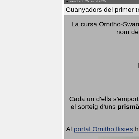
vendredi, 25. avril 2025
Guanyadors del primer t
La cursa Ornitho-Swaro
nom del
Cada un d'ells s'emport
el sorteig d'uns
prismà
Al
portal Ornitho llistes
h