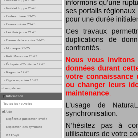
informons qu’une rupt
-
Roitelet huppé 25-26
-
Roitelet huppé 25-26
ses portails régionaux 
-
Corbeau freux 23-25
pour une durée initial
-
Conure mitrée 23-25
Ces travaux permett
-
Léiothrix jaune 21-25
duplications de donn
-
Damier de la succise 24-25
confrontés.
-
Monarque 23-25
-
Petit Monarque 23-27
Nous vous invitons
-
Échiquier d'Occitanie 17-25
données durant cette
-
Ragondin 17-25
votre connaissance d
-
Cigale argentée 15-22
ou changer leurs id
-
Les galeries
maintenance
.
Information
L’usage de NaturaL
-
Toutes les nouvelles
synchronisation.
Aide
-
Espèces à publication limitée
N’hésitez pas à com
-
Explication des symboles
utilisateurs de votre c
-
les FAQs