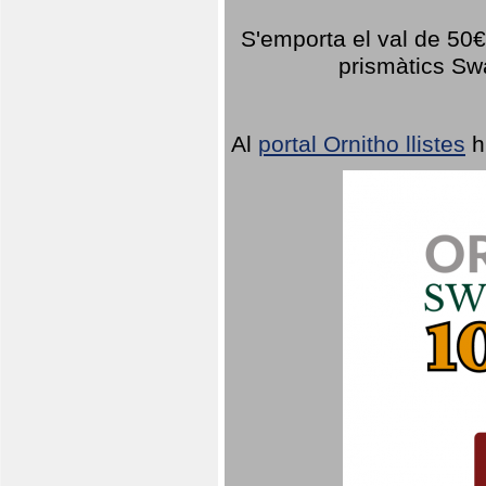
S'emporta el val de 50€ 
prismàtics Sw
Al
portal Ornitho llistes
h