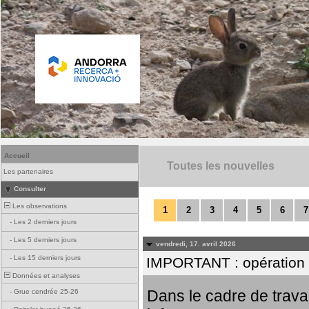
Accueil
Toutes les nouvelles
Les partenaires
Consulter
Les observations
1
2
3
4
5
6
7
-
Les 2 derniers jours
-
Les 5 derniers jours
vendredi, 17. avril 2026
-
Les 15 derniers jours
IMPORTANT : opération
Données et analyses
Dans le cadre de trav
-
Grue cendrée 25-26